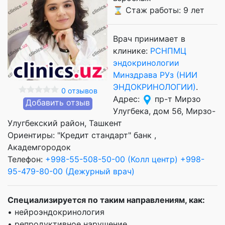
⌛ Стаж работы: 9 лет
Врач принимает в
клинике:
РСНПМЦ
эндокринологии
Минздрава РУз (НИИ
ЭНДОКРИНОЛОГИИ)
.
0 отзывов
Адрес:
пр-т Мирзо
Добавить отзыв
Улугбека, дом 56, Мирзо-
Улугбекский район, Ташкент
Ориентиры: "Кредит стандарт" банк ,
Академгородок
Телефон:
+998-55-508-50-00 (Колл центр)
+998-
95-479-80-00 (Дежурный врач)
Специализируется по таким направлениям, как:
• нейроэндокринология
• репродуктивное нарушение