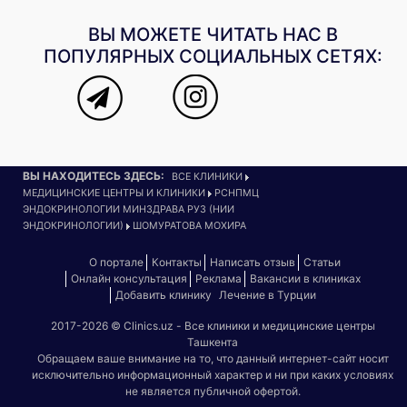
ВЫ МОЖЕТЕ ЧИТАТЬ НАС В
ПОПУЛЯРНЫХ СОЦИАЛЬНЫХ СЕТЯХ:
ВЫ НАХОДИТЕСЬ ЗДЕСЬ:
ВСЕ КЛИНИКИ
МЕДИЦИНСКИЕ ЦЕНТРЫ И КЛИНИКИ
РСНПМЦ
ЭНДОКРИНОЛОГИИ МИНЗДРАВА РУЗ (НИИ
ЭНДОКРИНОЛОГИИ)
ШОМУРАТОВА МОХИРА
О портале
Контакты
Написать отзыв
Статьи
Онлайн консультация
Реклама
Вакансии в клиниках
Добавить клинику
Лечение в Турции
2017-2026 © Clinics.uz - Все клиники и медицинские центры
Ташкента
Обращаем ваше внимание на то, что данный интернет-сайт носит
исключительно информационный характер и ни при каких условиях
не является публичной офертой.