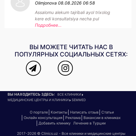
Olimjonova
08.08.2026 06:58
Assalomu alekum tajribali ayol trixolog
kere edi konsultatsiya necha pul
Подробнее...
ВЫ МОЖЕТЕ ЧИТАТЬ НАС В
ПОПУЛЯРНЫХ СОЦИАЛЬНЫХ СЕТЯХ:
ВЫ НАХОДИТЕСЬ ЗДЕСЬ:
ВСЕ КЛИНИКИ
МЕДИЦИНСКИЕ ЦЕНТРЫ И КЛИНИКИ
SEMMED
О портале
Контакты
Написать отзыв
Статьи
Онлайн консультация
Реклама
Вакансии в клиниках
Добавить клинику
Лечение в Турции
2017-2026 © Clinics.uz - Все клиники и медицинские центры