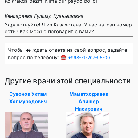
Ko'krakda bezmi Nima dur paydo bo'ldi
Кенкараева Гулшад Куанышовна
Здравствуйте! Я из Казахстана! У вас ватсап номер
есть? Как можно поговарит с вами?
Чтобы не ждать ответа на свой вопрос, задайте
вопрос по телефону: ☎️
+998-71-207-95-00
Другие врачи этой специальности
Сувонов Уктам
Маматходжаев
Холмуродович
Алишер
Насирович