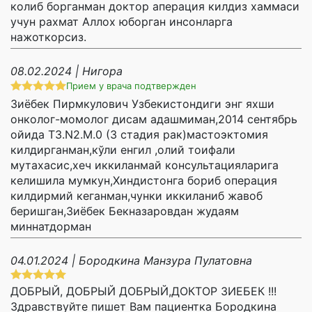
колиб борганман доктор аперация килдиз хаммаси
учун рахмат Аллох юборган инсонларга
нажоткорсиз.
08.02.2024 | Нигора
Прием у врача подтвержден
Зиёбек Пирмкулович Узбекистондиги энг яхши
онколог-момолог дисам адашмиман,2014 сентябрь
ойида Т3.N2.M.0 (3 стадия рак)мастоэктомия
килдирганман,кўли енгил ,олий тоифали
мутахасис,хеч иккиланмай консультацияларига
келишила мумкун,Хиндистонга бориб операция
килдирмий кеганман,чунки иккиланиб жавоб
беришган,Зиёбек Бекназаровдан жудаям
миннатдорман
04.01.2024 | Бородкина Манзура Пулатовна
ДОБРЫЙ, ДОБРЫЙ ДОБРЫЙ,ДОКТОР ЗИЕБЕК !!!
Здравствуйте пишет Вам пациентка Бородкина