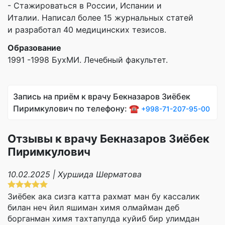
- Стажироваться в России, Испании и
Италии. Написал более 15 журнальных статей
и разработал 40 медицинских тезисов.
Образование
1991 -1998 БухМИ. Лечебный факультет.
Запись на приём к врачу Бекназаров Зиёбек
Пиримкулович по телефону: ☎️
+998-71-207-95-00
Отзывы к врачу Бекназаров Зиёбек
Пиримкулович
10.02.2025 | Хуршида Шерматова
Зиëбек ака сизга катта рахмат ман бу кассалик
билан неч йил яшиман химя олмайман деб
борганман химя тахтапулда куйиб бир улимдан