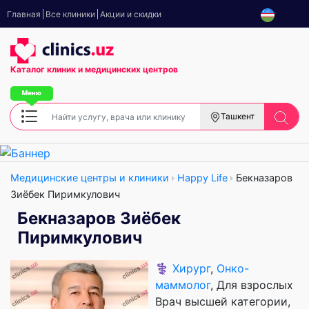
Главная
Все клиники
Акции и скидки
Каталог клиник
и медицинских центров
Ташкент
Медицинские центры и клиники
Happy Life
Бекназаров
Зиёбек Пиримкулович
Бекназаров Зиёбек
Пиримкулович
⚕️
Хирург
,
Онко-
маммолог
, Для взрослых
Врач высшей категории