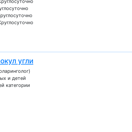
Круглосуточно
углосуточно
Круглосуточно
Круглосуточно
окул угли
оларинголог)
ых и детей
ей категории