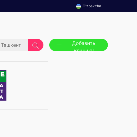
O'zbekcha
Добавить
Ташкент
клинику