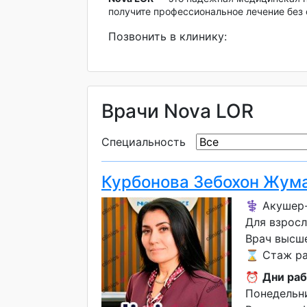
получите профессиональное лечение без
Позвонить в клинику:
Врачи Nova LOR
Специальность
Курбонова Зебохон Жум
⚕️ Акушер-
Для взросл
Врач высш
⌛ Стаж раб
⏰
Дни раб
Понедельни