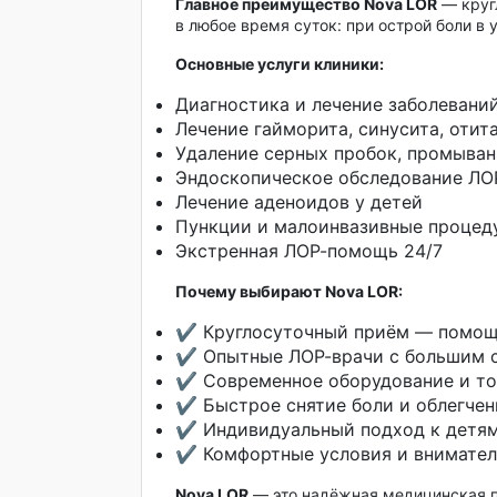
Главное преимущество Nova LOR
— круг
в любое время суток: при острой боли в 
Основные услуги клиники:
Диагностика и лечение заболеваний
Лечение гайморита, синусита, отита
Удаление серных пробок, промыван
Эндоскопическое обследование ЛО
Лечение аденоидов у детей
Пункции и малоинвазивные процед
Экстренная ЛОР-помощь 24/7
Почему выбирают Nova LOR:
✔️ Круглосуточный приём — помощь
✔️ Опытные ЛОР-врачи с большим 
✔️ Современное оборудование и то
✔️ Быстрое снятие боли и облегче
✔️ Индивидуальный подход к детя
✔️ Комфортные условия и внимате
Nova LOR
— это надёжная медицинская по