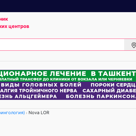
ник
ких центров
рингология)
Nova LOR