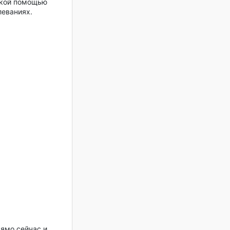
ской помощью
леваниях.
рямо сейчас и