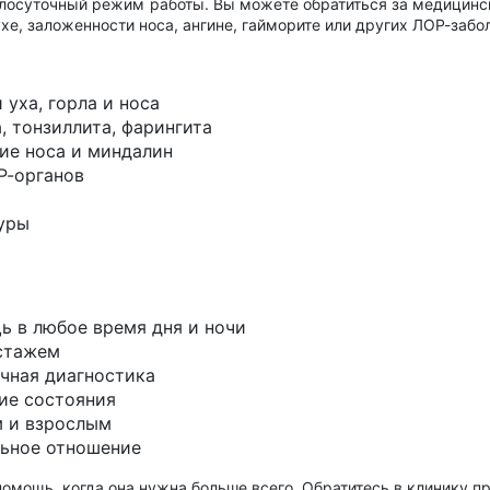
лосуточный режим работы. Вы можете обратиться за медицин
ухе, заложенности носа, ангине, гайморите или других ЛОР-забо
 уха, горла и носа
, тонзиллита, фарингита
ие носа и миндалин
Р-органов
уры
 в любое время дня и ночи
стажем
чная диагностика
ние состояния
м и взрослым
льное отношение
мощь, когда она нужна больше всего. Обратитесь в клинику п