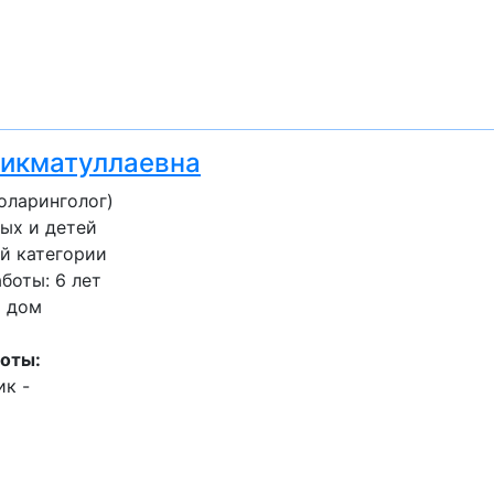
Хикматуллаевна
оларинголог)
ых и детей
й категории
боты: 6 лет
а дом
оты:
к -