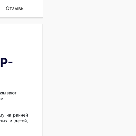
Отзывы
Р-
казывают
ым
му на ранней
лых и детей,