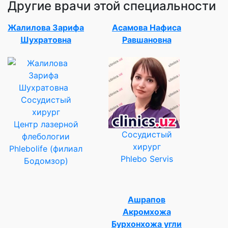
Другие врачи этой специальности
Жалилова Зарифа
Асамова Нафиса
Шухратовна
Равшановна
Сосудистый
хирург
Центр лазерной
Сосудистый
флебологии
хирург
Phlebolife (филиал
Phlebo Servis
Бодомзор)
Ашрапов
Акромхожа
Бурхонхожа угли