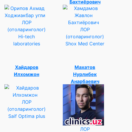
Бахтиёрович
ЛОР
(отоларинголог)
ЛОР
Hi-tech
(отоларинголог)
laboratories
Shox Med Center
Хайдаров
Махатов
Илхомжон
Нурлибек
Анарбаевич
ЛОР
(отоларинголог)
Saif Optima plus
ЛОР