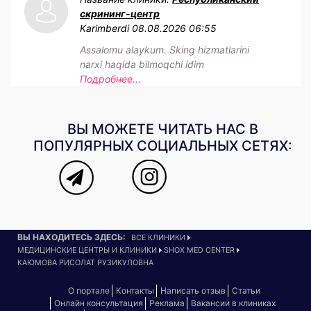
скрининг-центр
Karimberdi
08.08.2026 06:55
Assalomu alaykum. Sking hizmatlarini
narxi haqida bilmoqchi idim
Подробнее...
ВЫ МОЖЕТЕ ЧИТАТЬ НАС В
ПОПУЛЯРНЫХ СОЦИАЛЬНЫХ СЕТЯХ:
ВЫ НАХОДИТЕСЬ ЗДЕСЬ:
ВСЕ КЛИНИКИ
МЕДИЦИНСКИЕ ЦЕНТРЫ И КЛИНИКИ
SHOX MED CENTER
КАЮМОВА РИСОЛАТ РУЗИКУЛОВНА
О портале
Контакты
Написать отзыв
Статьи
Онлайн консультация
Реклама
Вакансии в клиниках