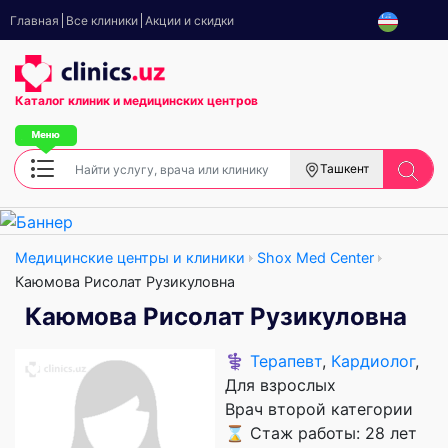
Главная
Все клиники
Акции и скидки
Каталог клиник
и медицинских центров
Ташкент
Медицинские центры и клиники
Shox Med Center
Каюмова Рисолат Рузикуловна
Каюмова Рисолат Рузикуловна
⚕️
Терапевт
,
Кардиолог
,
Для взрослых
Врач второй категории
⌛ Стаж работы: 28 лет