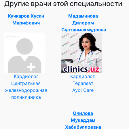
Другие врачи этой специальности
Кучкаров Хусан
Мадаминова
Марифович
Дилором
Султанмахмудовна
Кардиолог
Кардиолог
,
Центральная
Терапевт
железнодорожная
Ayol Care
поликлиника
Очилова
Мукаддам
Хабибуллоевна