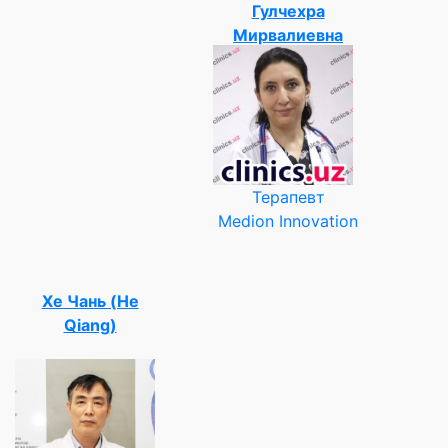
Гулчехра
Мирвалиевна
Терапевт
Medion Innovation
Хе Чань (He
Qiang)