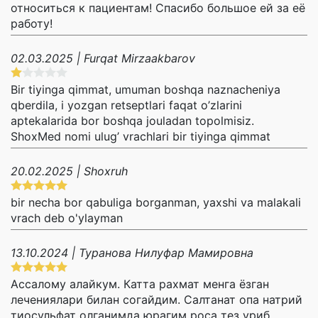
относиться к пациентам! Спасибо большое ей за её
работу!
02.03.2025 | Furqat Mirzaakbarov
Bir tiyinga qimmat, umuman boshqa naznacheniya
qberdila, i yozgan retseptlari faqat o’zlarini
aptekalarida bor boshqa jouladan topolmisiz.
ShoxMed nomi ulug’ vrachlari bir tiyinga qimmat
20.02.2025 | Shoxruh
bir necha bor qabuliga borganman, yaxshi va malakali
vrach deb o'ylayman
13.10.2024 | Туранова Нилуфар Мамировна
Ассалому алайкум. Катта рахмат менга ёзган
лечениялари билан согайдим. Салтанат опа натрий
тиосульфат олганимда юрагим роса тез уриб