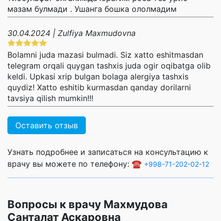
мазам булмади . Ушанга бошка ололмадим
30.04.2024 | Zulfiya Maxmudovna
Bolamni juda mazasi bulmadi. Siz xatto eshitmasdan
telegram orqali quygan tashxis juda ogir oqibatga olib
keldi. Upkasi xrip bulgan bolaga alergiya tashxis
quydiz! Xatto eshitib kurmasdan qanday dorilarni
tavsiya qilish mumkin!!!
Оставить отзыв
Узнать подробнее и записаться на консультацию к
врачу вы можете по телефону: ☎️
+998-71-202-02-12
Вопросы к врачу Махмудова
Санталат Аскаровна