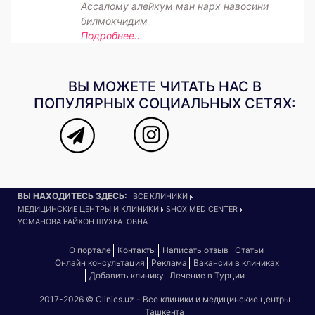
Ассалому алейкум ман нарх навосини
билмокчидим
Подробнее...
ВЫ МОЖЕТЕ ЧИТАТЬ НАС В
ПОПУЛЯРНЫХ СОЦИАЛЬНЫХ СЕТЯХ:
ВЫ НАХОДИТЕСЬ ЗДЕСЬ:
ВСЕ КЛИНИКИ
МЕДИЦИНСКИЕ ЦЕНТРЫ И КЛИНИКИ
SHOX MED CENTER
УСМАНОВА РАЙХОН ШУХРАТОВНА
О портале
Контакты
Написать отзыв
Статьи
Онлайн консультация
Реклама
Вакансии в клиниках
Добавить клинику
Лечение в Турции
2017-2026 © Clinics.uz - Все клиники и медицинские центры
Ташкента