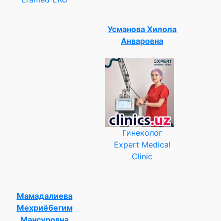
Усманова Хилола
Анваровна
Гинеколог
Expert Medical
Clinic
Мамадалиева
Мехриёбегим
Мансуровна