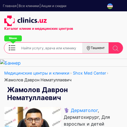
Главная
Все клиники
Акции и скидки
Каталог клиник
и медицинских центров
Ташкент
Медицинские центры и клиники
Shox Med Center
Жамолов Даврон Нематуллаевич
Жамолов Даврон
Нематуллаевич
⚕️
Дерматолог
,
Дерматохирург, Для
взрослых и детей