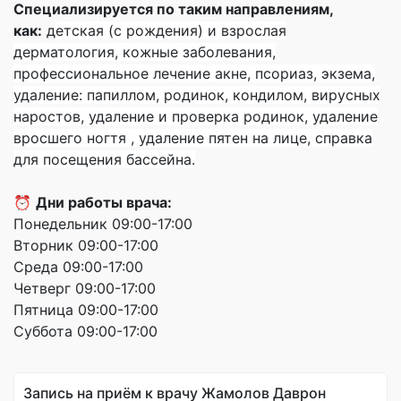
Специализируется по таким направлениям,
как:
д
етская (с рождения) и взрослая
дерматология, кожные заболевания,
п
рофессиональное лечение акне, п
сориаз, э
кзема,
у
даление: папиллом, родинок, кондилом, вирусных
наростов, у
даление и проверка родинок, у
даление
вросшего ногтя , у
даление пятен на лице, с
правка
для посещения бассейна.
⏰
Дни работы врача:
Понедельник 09:00-17:00
Вторник 09:00-17:00
Среда 09:00-17:00
Четверг 09:00-17:00
Пятница 09:00-17:00
Суббота 09:00-17:00
Запись на приём к врачу Жамолов Даврон