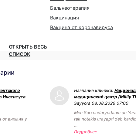
Бальнеотерапия
Вакцинация
Вакцина от коронавируса
ОТКРЫТЬ ВЕСЬ
СПИСОК
тарии
кентского
Название клиники:
Национал
о Института
медицинский центр (Milliy Ti
Sayyora
08.08.2026 07:00
Men Surxondaryodanm an.Yurag
я от анимия у
rak notekis urayapti deb kardi
...
Подробнее...