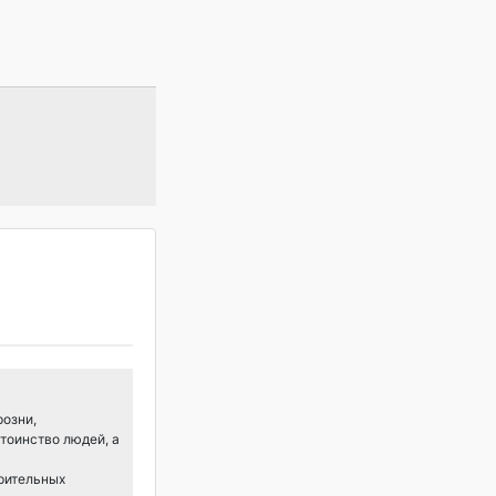
розни,
тоинство людей, а
арительных