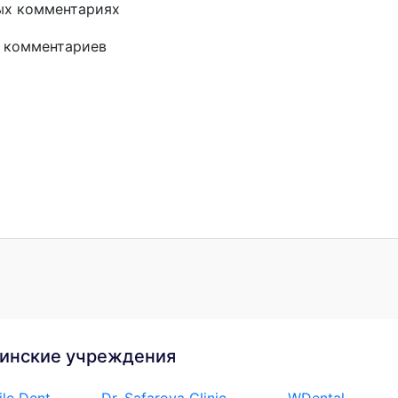
ых комментариях
и комментариев
инские учреждения
le Dent
Dr. Safarova Clinic
WDental