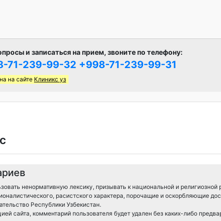
опросы и записаться на прием, звоните по телефону:
8-71-239-99-32
+998-71-239-99-31
на на сайте
Клиникс уз
с
ариев
зовать ненормативную лексику, призывать к национальной и религиозной 
ионалистического, расистского характера, порочащие и оскорбляющие дос
тельство Республики Узбекистан.
ией сайта, комментарий пользователя будет удален без каких-либо предв