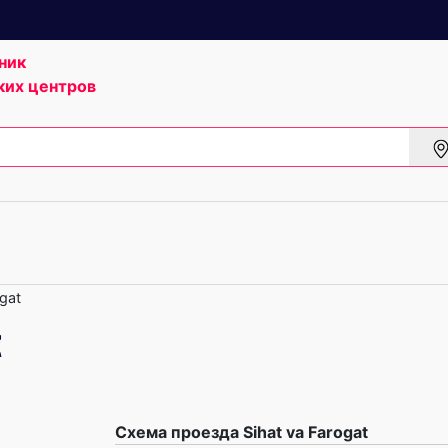
ник
ких центров
gat
t
Схема проезда Sihat va Farogat