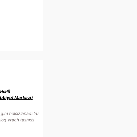
ьный
bbiyot Markazi)
im holsizlanadi.Yu
olog vrach tashxis