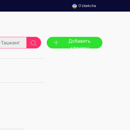
O'zbekcha
Добавить
Ташкент
клинику