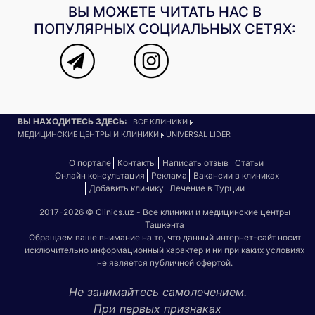
ВЫ МОЖЕТЕ ЧИТАТЬ НАС В
ПОПУЛЯРНЫХ СОЦИАЛЬНЫХ СЕТЯХ:
ВЫ НАХОДИТЕСЬ ЗДЕСЬ:
ВСЕ КЛИНИКИ
МЕДИЦИНСКИЕ ЦЕНТРЫ И КЛИНИКИ
UNIVERSAL LIDER
О портале
Контакты
Написать отзыв
Статьи
Онлайн консультация
Реклама
Вакансии в клиниках
Добавить клинику
Лечение в Турции
2017-2026 © Clinics.uz - Все клиники и медицинские центры
Ташкента
Обращаем ваше внимание на то, что данный интернет-сайт носит
исключительно информационный характер и ни при каких условиях
не является публичной офертой.
Не занимайтесь самолечением.
При первых признаках