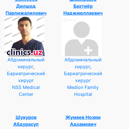
Дилшод
Бахтиёр
Парпижалилович
Наджиюллаевич
Абдоминальный
Абдоминальный
хирург
,
хирург
,
Бариатрический
Бариатрический
хирург
хирург
NSS Medical
Medion Family
Center
Hospital
Шукуров
Жумаев Нозим
Абдурасул
Адхамович