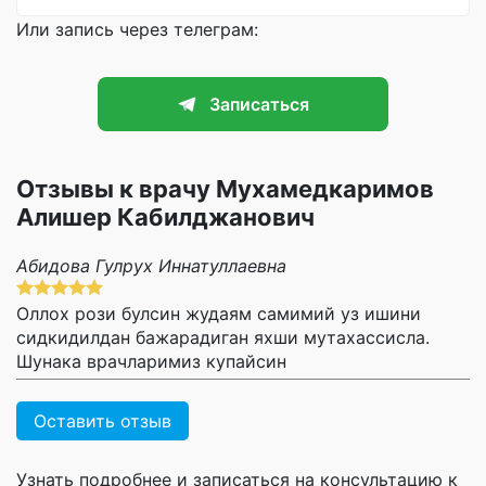
Или запись через телеграм:
Записаться
Отзывы к врачу Мухамедкаримов
Алишер Кабилджанович
Абидова Гулрух Иннатуллаевна
Оллох рози булсин жудаям самимий уз ишини
сидкидилдан бажарадиган яхши мутахассисла.
Шунака врачларимиз купайсин
Оставить отзыв
Узнать подробнее и записаться на консультацию к