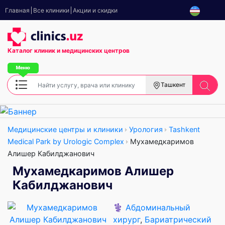
Главная
Все клиники
Акции и скидки
Каталог клиник
и медицинских центров
Ташкент
Медицинские центры и клиники
Урология
Tashkent
Medical Park by Urologic Complex
Мухамедкаримов
Алишер Кабилджанович
Мухамедкаримов Алишер
Кабилджанович
⚕️
Абдоминальный
хирург
,
Бариатрический