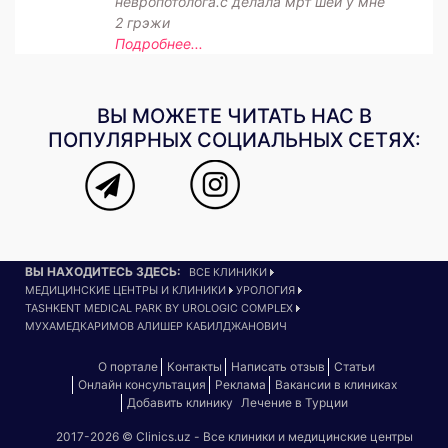
невропотолога.с делала мрт шеи у мне
2 грэжи
Подробнее...
ВЫ МОЖЕТЕ ЧИТАТЬ НАС В
ПОПУЛЯРНЫХ СОЦИАЛЬНЫХ СЕТЯХ:
ВЫ НАХОДИТЕСЬ ЗДЕСЬ:
ВСЕ КЛИНИКИ
МЕДИЦИНСКИЕ ЦЕНТРЫ И КЛИНИКИ
УРОЛОГИЯ
TASHKENT MEDICAL PARK BY UROLOGIC COMPLEX
МУХАМЕДКАРИМОВ АЛИШЕР КАБИЛДЖАНОВИЧ
О портале
Контакты
Написать отзыв
Статьи
Онлайн консультация
Реклама
Вакансии в клиниках
Добавить клинику
Лечение в Турции
2017-2026 © Clinics.uz - Все клиники и медицинские центры