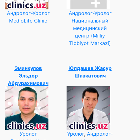
Андролог-Уролог
Андролог-Уролог
MedioLife Clinic
Национальный
медицинский
центр (Milliy
Tibbiyot Markazi)
Эминкулов
Юлдашев Жасур
Эльдор
Шавкатович
Абдурахимович
Уролог
Уролог
,
Андролог-