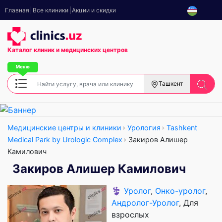
Главная
Все клиники
Акции и скидки
Каталог клиник
и медицинских центров
Ташкент
Медицинские центры и клиники
Урология
Tashkent
Medical Park by Urologic Complex
Закиров Алишер
Камилович
Закиров Алишер Камилович
⚕️
Уролог
,
Онко-уролог
,
Андролог-Уролог
, Для
взрослых