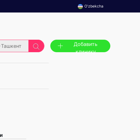
O'zbekcha
Добавить
Ташкент
клинику
и