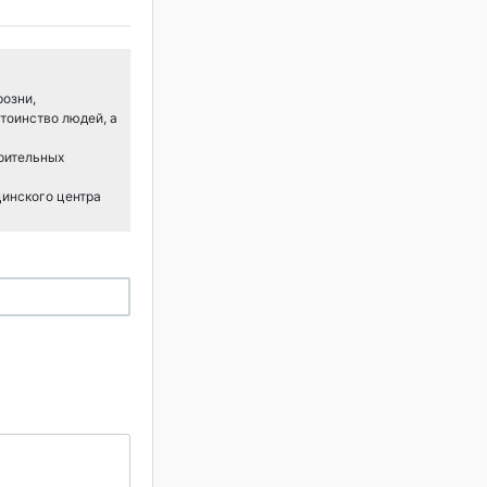
розни,
тоинство людей, а
арительных
цинского центра