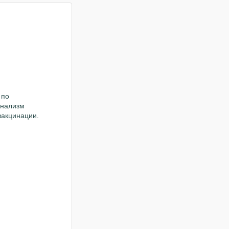
 по
онализм
вакцинации.