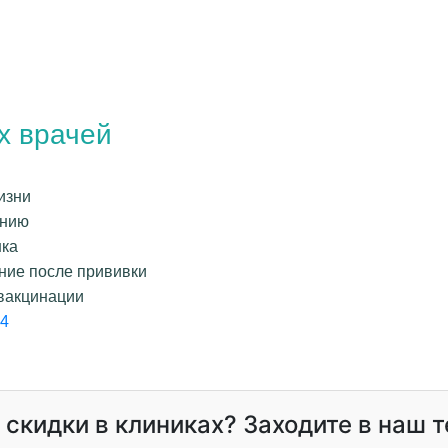
х врачей
изни
анию
нка
ние после прививки
вакцинации
84
и скидки в клиниках? Заходите в наш 