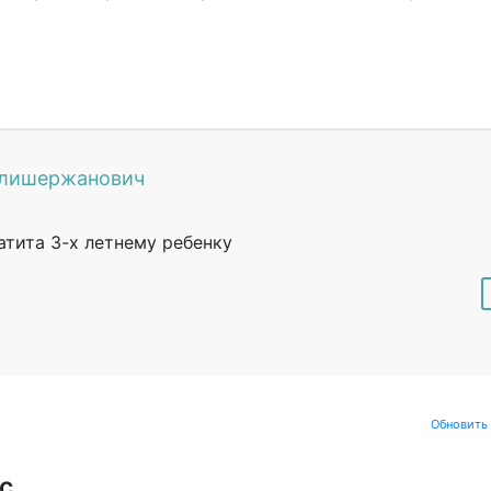
Алишержанович
атита 3-х летнему ребенку
Обновить
с