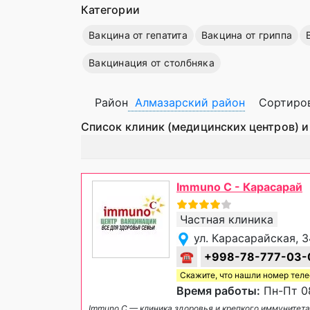
Категории
Вакцина от гепатита
Вакцина от гриппа
Вакцинация от столбняка
Район
Алмазарский район
Сортиро
Список клиник (медицинских центров) и
Immuno C - Карасарай
Частная клиника
ул. Карасарайская, 
☎
+998-78-777-03-
Скажите, что нашли номер тел
Время работы:
Пн-Пт 08
Immuno C — клиника здоровья и крепкого иммунитета