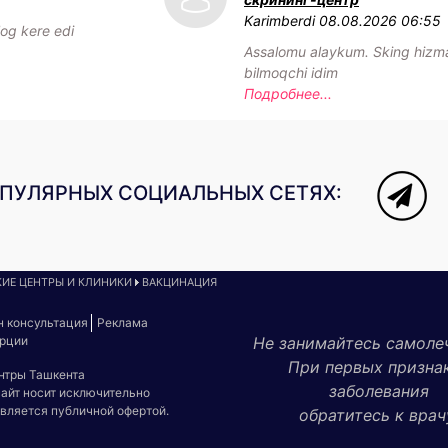
Karimberdi
08.08.2026 06:55
log kere edi
Assalomu alaykum. Sking hizmat
bilmoqchi idim
Подробнее...
ОПУЛЯРНЫХ СОЦИАЛЬНЫХ СЕТЯХ:
ИЕ ЦЕНТРЫ И КЛИНИКИ
ВАКЦИНАЦИЯ
н консультация
Реклама
урции
Не занимайтесь самоле
При первых призна
ентры Ташкента
заболевания
сайт носит исключительно
является публичной офертой.
обратитесь к врач