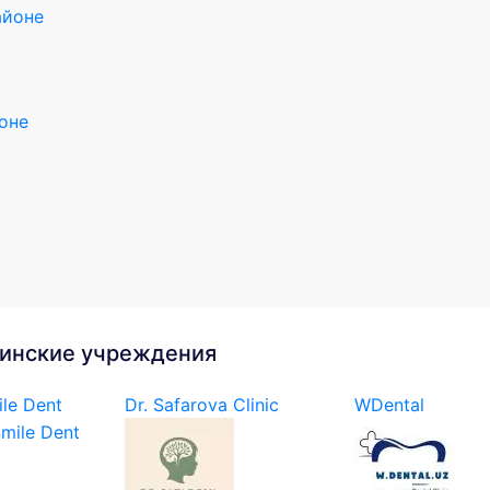
айоне
оне
инские учреждения
le Dent
Dr. Safarova Clinic
WDental