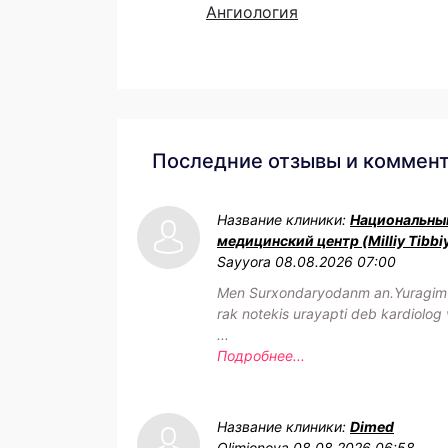
Ангиология
Последние отзывы и коммен
Название клиники:
Национальны
медицинский центр (Milliy Tibbi
Sayyora
08.08.2026 07:00
Men Surxondaryodanm an.Yuragim h
rak notekis urayapti deb kardiolog 
...
Подробнее...
Название клиники:
Dimed
Olimjonova
08.08.2026 06:58