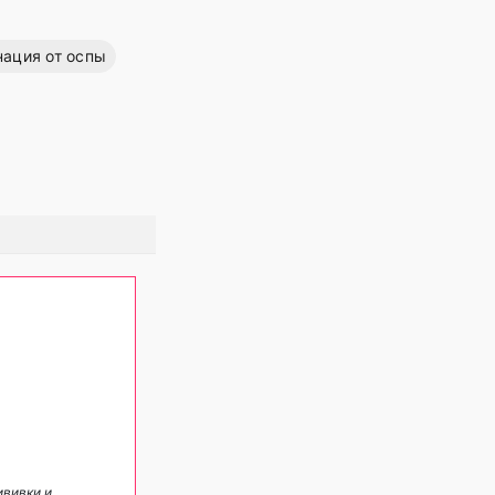
ация от оспы
ививки и