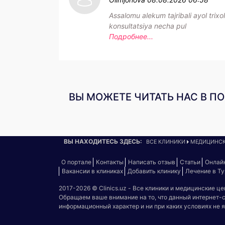
Assalomu alekum tajribali ayol trixo
konsultatsiya necha pul
Подробнее...
ВЫ МОЖЕТЕ ЧИТАТЬ НАС В П
ВЫ НАХОДИТЕСЬ ЗДЕСЬ:
ВСЕ КЛИНИКИ
МЕДИЦИНСК
О портале
Контакты
Написать отзыв
Статьи
Онлай
Вакансии в клиниках
Добавить клинику
Лечение в Т
2017-2026 © Clinics.uz - Все клиники и медицинские ц
Обращаем ваше внимание на то, что данный интернет-
информационный характер и ни при каких условиях не 