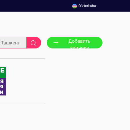
O'zbekcha
Добавить
Ташкент
клинику