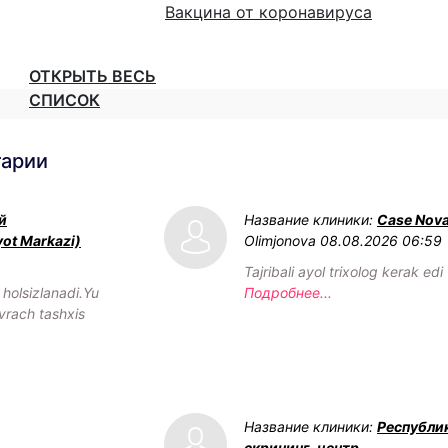
Вакцина от коронавируса
ОТКРЫТЬ ВЕСЬ
СПИСОК
тарии
й
Название клиники:
Case Nov
yot Markazi)
Olimjonova
08.08.2026 06:59
Tajribali ayol trixolog kerak edi
olsizlanadi.Yu
Подробнее...
vrach tashxis
Название клиники:
Республи
скрининг-центр