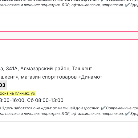
агностика и лечение: педиатрия, ЛОР, офтальмология, неврология. ✔️ Зд
за, 341А, Алмазарский район, Ташкент
шкент», магазин спорттоваров «Динамо»
03
ефона на
Клиникс уз
:00-16:00, Сб 08:00-13:00
! Здесь заботятся о каждом: от малышей до взрослых. ✔️ Современные пр
агностика и лечение: педиатрия, ЛОР, офтальмология, неврология. ✔️ Зд