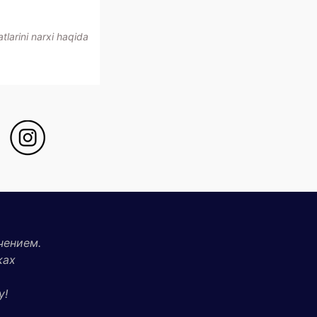
larini narxi haqida
чением.
ках
у!