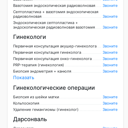
Вазотомия эндоскопическая радиоволновая
Звоните
Септопластика + вазотомия эндоскопическая
радиоволновая
Звоните
Эндоскопическая септопластика +
эндоскопическая радиоволновая вазотомия
Звоните
Гинекологи
Первичная консультация акушер-гинеколога
Звоните
Первичная консультация гинеколога
Звоните
Первичная консультация онко-гинеколога
Звоните
PRP-терапия (гинекология)
Звоните
Биопсия эндометрия + канюля
Звоните
Показать
Гинекологические операции
Биопсия из шейки матки
Звоните
Кольпоскопия
Звоните
Удаление гемангиомы (гинеколог)
Звоните
Дарсонваль