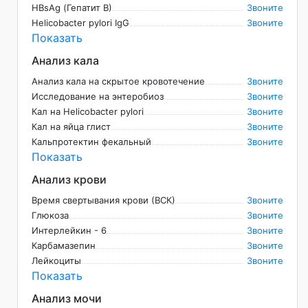
HBsAg (Гепатит B)
Звоните
Helicobacter pylori IgG
Звоните
Показать
Анализ кала
Анализ кала на скрытое кровотечение
Звоните
Исследование на энтеробиоз
Звоните
Кал на Helicobасter pylori
Звоните
Кал на яйца глист
Звоните
Кальпротектин фекальный
Звоните
Показать
Анализ крови
Время свертывания крови (ВСК)
Звоните
Глюкоза
Звоните
Интерлейкин - 6
Звоните
Карбамазепин
Звоните
Лейкоциты
Звоните
Показать
Анализ мочи