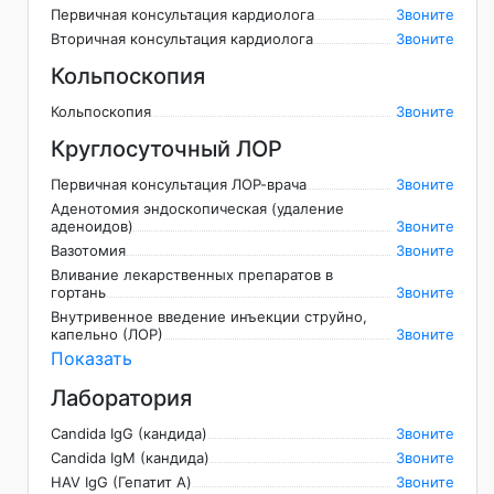
Первичная консультация кардиолога
Звоните
Вторичная консультация кардиолога
Звоните
Кольпоскопия
Кольпоскопия
Звоните
Круглосуточный ЛОР
Первичная консультация ЛОР-врача
Звоните
Аденотомия эндоскопическая (удаление
аденоидов)
Звоните
Вазотомия
Звоните
Вливание лекарственных препаратов в
гортань
Звоните
Внутривенное введение инъекции струйно,
капельно (ЛОР)
Звоните
Показать
Лаборатория
Candida IgG (кандида)
Звоните
Candida IgM (кандида)
Звоните
HAV IgG (Гепатит А)
Звоните