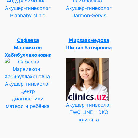
Акушер-гинеколог
Акушер-гинеколог
Planbaby clinic
Darmon-Servis
Сафаева
Мирзаахмедова
Марвияхон
Ширин Батыровна
Хабибуллахоновна
Акушер-гинеколог
Центр
диагностики
Акушер-гинеколог
матери и ребёнка
TWO LINE - ЭКО
клиника