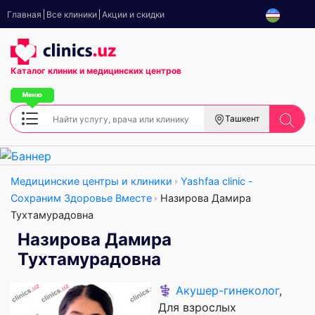
Главная
Все клиники
Акции и скидки
Каталог клиник
и медицинских центров
Ташкент
Медицинские центры и клиники
Yashfaa clinic -
Сохраним Здоровье Вместе
Назирова Дамира
Тухтамурадовна
Назирова Дамира
Тухтамурадовна
⚕️
Акушер-гинеколог
,
Для взрослых