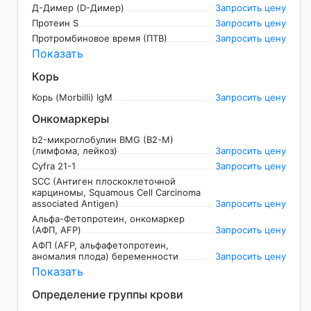
Д-Димер (D-Димер)
Запросить цену
Протеин S
Запросить цену
Протромбиновое время (ПТВ)
Запросить цену
Показать
Корь
Корь (Morbilli) IgM
Запросить цену
Онкомаркеры
b2-микроглобулин BMG (B2-M)
(лимфома, лейкоз)
Запросить цену
Cyfra 21-1
Запросить цену
SCC (Антиген плоскоклеточной
карциномы, Squamous Cell Carcinoma
associated Antigen)
Запросить цену
Альфа-Фетопротеин, онкомаркер
(АФП, AFP)
Запросить цену
АФП (AFP, альфафетопротеин,
аномалия плода) беременности
Запросить цену
Показать
Определение группы крови