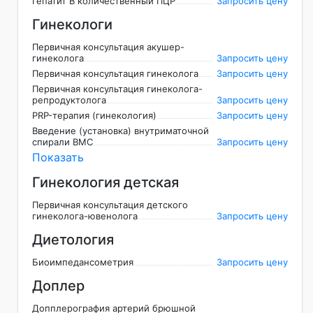
Гепатит В количественный ПЦР
Запросить цену
Гинекологи
Первичная консультация акушер-
гинеколога
Запросить цену
Первичная консультация гинеколога
Запросить цену
Первичная консультация гинеколога-
репродуктолога
Запросить цену
PRP-терапия (гинекология)
Запросить цену
Введение (установка) внутриматочной
спирали ВМС
Запросить цену
Показать
Гинекология детская
Первичная консультация детского
гинеколога-ювенолога
Запросить цену
Диетология
Биоимпедансометрия
Запросить цену
Доплер
Допплерография артерий брюшной