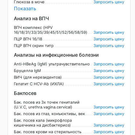
Глюкоза в моче
Запросить цену
Показать
Анализ на ВПЧ
ВПЧ комплекс (HPV
16/18/31/33/35/39/45/51/52/56/58/59)
Запросить цену
ПЦР ВПЧ 16/18
Запросить цену
ПЦР ВПЧ скрин титр
Запросить цену
Анализы на инфекционные болезни
Anti-HBeAg (IgM) ультрачувствительно
Запросить цену
Бруцелла IgM
Запросить цену
ВИЧ (для нерезидентов)
Запросить цену
Гепатит C НCV-Ab (ИХЛА)
Запросить цену
Бакпосев
Бак. посев из 3х точек гениталий
(U.V.C, urethra.vagina.cervical)
Запросить цену
Бак. посев из глаз, конъюктивы, век
Запросить цену
Бак. посев кала (микрофлора
кишечника на дисбактериоз)
Запросить цену
Бак. посев крови на стерильность
Запросить цену