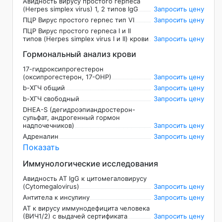
Авидность вирусу простого герпеса
(Herpes simplex virus) 1, 2 типов IgG
Запросить цену
ПЦР Вирус простого герпес тип VI
Запросить цену
ПЦР Вирус простого герпеса I и II
типов (Herpes simplex virus I и II) крови
Запросить цену
Гормональный анализ крови
17-гидроксипрогестерон
(оксипрогестерон, 17-ОНР)
Запросить цену
b-ХГЧ общий
Запросить цену
b-ХГЧ свободный
Запросить цену
DHEA-S (дегидроэпиандростерон-
сульфат, андрогенный гормон
надпочечников)
Запросить цену
Адреналин
Запросить цену
Показать
Иммунологические исследования
Авидность АТ IgG к цитомегаловирусу
(Cytomegalovirus)
Запросить цену
Антитела к инсулину
Запросить цену
АТ к вирусу иммунодефицита человека
(ВИЧ1/2) с выдачей сертификата
Запросить цену