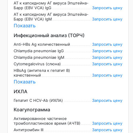
АТ к капсидному АГ вируса Эпштейна-
Барр (EBV VCA) IgG
Запросить цену
АТ к капсидному АГ вируса Эпштейна-
Барр (EBV VCA) IgM
Запросить цену
Показать
Инфекционный анализ (ТОРЧ)
Anti-HBs Ag количественный
Запросить цену
Chlamydia pneumoniae IgG
Запросить цену
Chlamydia pneumoniae IgM
Запросить цену
Cytomegalovirus (слюна)
Запросить цену
HBsAg (антитела к гепатит В)
качественный
Запросить цену
Показать
ИХЛА
Гепатит C НCV-Ab (ИХЛА)
Запросить цену
Коагулограмма
Активированное частичное
тромбопластиновое время (АЧТВ)
Запросить цену
Антитромбин III
Запросить цену