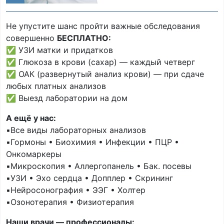
Не упустите шанс пройти важные обследования
совершенно
БЕСПЛАТНО:
✅ УЗИ матки и придатков
✅ Глюкоза в крови (сахар) — каждый четверг
✅ ОАК (развернутый анализ крови) — при сдаче
любых платных анализов
✅ Выезд лаборатории на дом
А ещё у нас:
▪️Все виды лабораторных анализов
▪️Гормоны • Биохимия • Инфекции • ПЦР •
Онкомаркеры
▪️Микроскопия • Аллергопанель • Бак. посевы
▪️УЗИ • Эхо сердца • Допплер • Скрининг
▪️Нейросонография • ЭЭГ • Холтер
▪️Озонотерапия • Физиотерапия
Наши врачи — профессионалы: