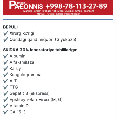
BEPUL:
✔️ Xirurg ko‘rigi
✔️ Qondagi qand miqdori (Glyukoza)
SKIDKA 30% laboratoriya tahlillariga:
✔️ Albumin
✔️ Alfa-amilaza
✔️ Kalsiy
✔️ Koagulogramma
✔️ ALT
✔️ TTG
✔️ Gepatit B (ekspress)
✔️ Epshteyn-Barr virusi (M, G)
✔️ Vitamin D
✔️ CA 15-3