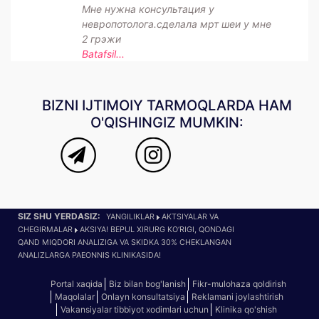
Мне нужна консультация у
невропотолога.сделала мрт шеи у мне
2 грэжи
Batafsil...
BIZNI IJTIMOIY TARMOQLARDA HAM
O'QISHINGIZ MUMKIN:
SIZ SHU YERDASIZ:
YANGILIKLAR
AKTSIYALAR VA
CHEGIRMALAR
AKSIYA! BEPUL XIRURG KO‘RIGI, QONDAGI
QAND MIQDORI ANALIZIGA VA SKIDKA 30% CHEKLANGAN
ANALIZLARGA PAEONNIS KLINIKASIDA!
Portal xaqida
Biz bilan bog'lanish
Fikr-mulohaza qoldirish
Maqolalar
Onlayn konsultatsiya
Reklamani joylashtirish
Vakansiyalar tibbiyot xodimlari uchun
Klinika qo'shish