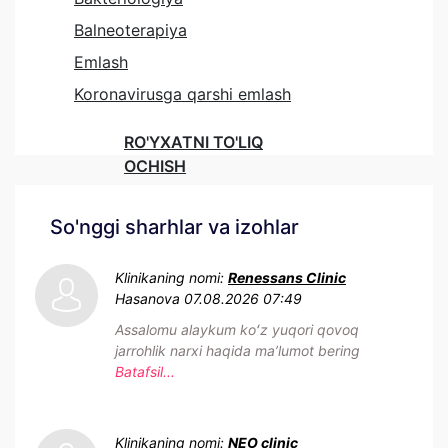
Balneoterapiya
Emlash
Koronavirusga qarshi emlash
RO'YXATNI TO'LIQ
OCHISH
So'nggi sharhlar va izohlar
Klinikaning nomi:
Renessans Clinic
Hasanova
07.08.2026 07:49
Assalomu alaykum koʻz yuqori qovoq
jarrohlik narxi haqida maʼlumot bering
Batafsil...
Klinikaning nomi:
NEO clinic