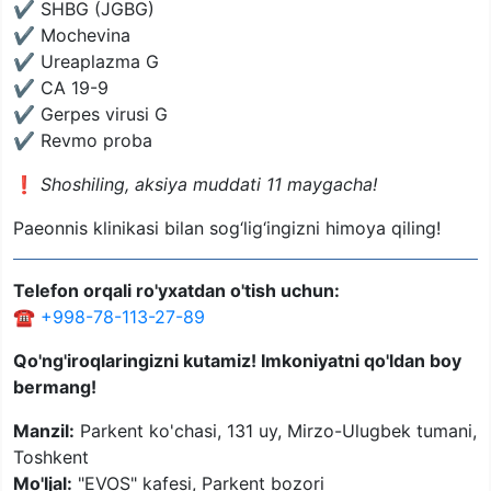
✔️ SHBG (JGBG)
✔️ Mochevina
✔️ Ureaplazma G
✔️ CA 19-9
✔️ Gerpes virusi G
✔️ Revmo proba
❗️
Shoshiling, aksiya muddati 11 maygacha!
Paeonnis klinikasi bilan sog‘lig‘ingizni himoya qiling!
Telefon orqali ro'yxatdan o'tish uchun:
☎️
+998-78-113-27-89
Qo'ng'iroqlaringizni kutamiz! Imkoniyatni qo'ldan boy
bermang!
Manzil:
Parkent ko'chasi, 131 uy, Mirzo-Ulugbek tumani,
Toshkent
Mo'ljal:
"EVOS" kafesi, Parkent bozori