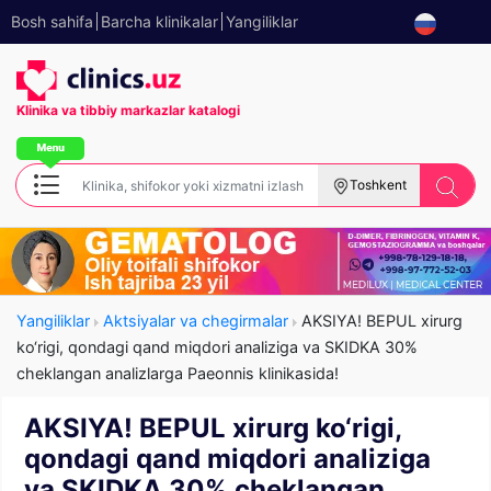
Bosh sahifa
Barcha klinikalar
Yangiliklar
Klinika va tibbiy
markazlar katalogi
Toshkent
Yangiliklar
Aktsiyalar va chegirmalar
AKSIYA! BEPUL xirurg
ko‘rigi, qondagi qand miqdori analiziga va SKIDKA 30%
cheklangan analizlarga Paeonnis klinikasida!
AKSIYA! BEPUL xirurg ko‘rigi,
qondagi qand miqdori analiziga
va SKIDKA 30% cheklangan