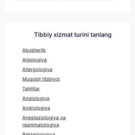
Tibbiy xizmat turini tanlang
Akusherlik
Algologiya
Allergologiya
Muqobil tibbiyot
Tahlillar
Angiologiya
Andrologiya
Anesteziologiya va
reanimatologiya
Bakteriologiya