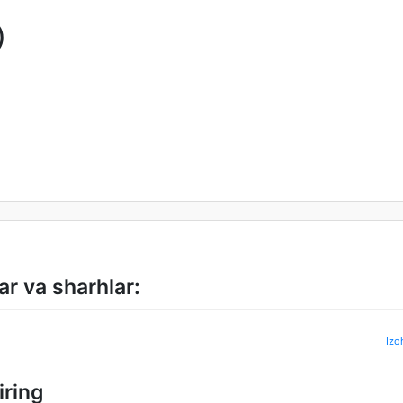
)
ar va sharhlar:
Izo
iring