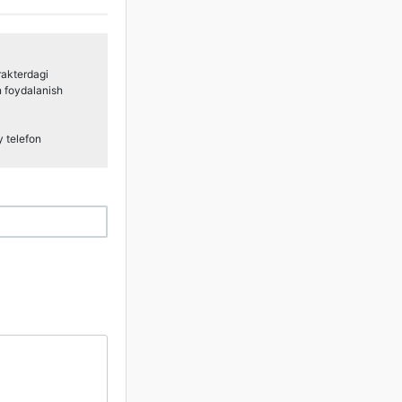
rakterdagi
n foydalanish
y telefon