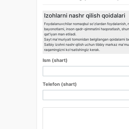
Izohlarni nashr qilish qoidalari
Foydalanuvchilar nomaqbul so'zlardan foydalanish, mill
bayonotlarni, inson qadr-qimmatini haqoratlash, shu
qat'iyan man etiladi.
Sayt ma'muriyati tomonidan belgilangan qoidalarni bu
Salbiy izohni nashr qilish uchun tibbiy markaz ma'muri
raqamingizni ko'rsatishingiz kerak.
Ism (shart)
Telefon (shart)