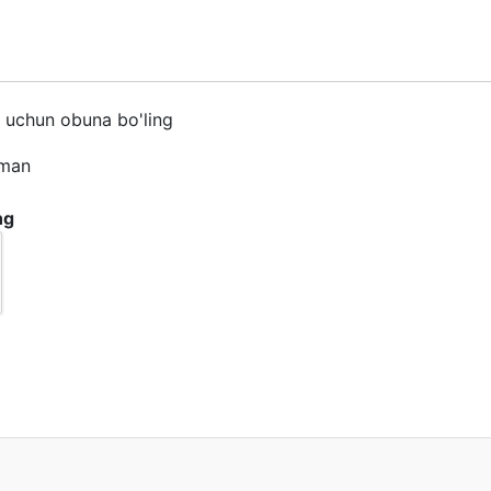
h uchun obuna bo'ling
iman
ng