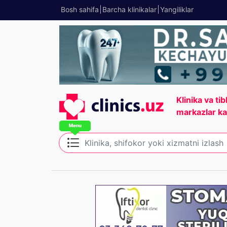
Bosh sahifa
Barcha klinikalar
Yangiliklar
Klinika va tib
markazlar ka