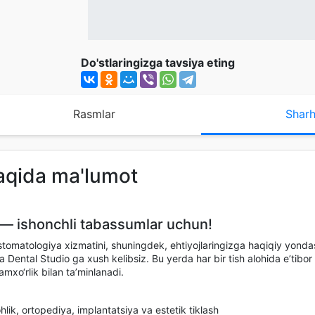
Do'stlaringizga tavsiya eting
Rasmlar
Sharh
haqida ma'lumot
 — ishonchli tabassumlar uchun!
z stomatologiya xizmatini, shuningdek, ehtiyojlaringizga haqiqiy yond
 Dental Studio ga xush kelibsiz. Bu yerda har bir tish alohida e’tibor
mxo‘rlik bilan ta’minlanadi.
hlik, ortopediya, implantatsiya va estetik tiklash