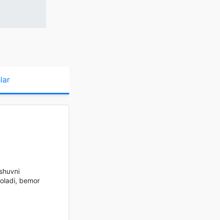
lar
ashuvni
 oladi, bemor