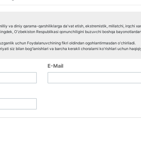
iy va diniy qarama-qarshiliklarga da'vat etish, ekstremistik, millatchi, irqchi xa
ningdek, O'zbekiston Respublikasi qonunchiligini buzuvchi boshqa bayonotlarda
zganlik uchun Foydalanuvchining fikri oldindan ogohlantirmasdan o'chiriladi.
yati siz bilan bog'lanishlari va barcha kerakli choralarni ko'rishlari uchun haqiqi
E-Mail