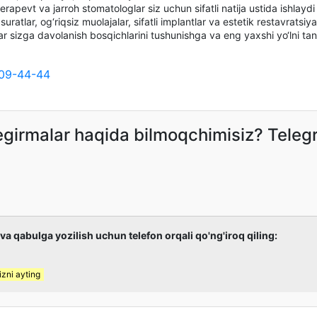
rapevt va jarroh stomatologlar siz uchun sifatli natija ustida ishlaydi
ratlar, og‘riqsiz muolajalar, sifatli implantlar va estetik restavratsiya
ar sizga davolanish bosqichlarini tushunishga va eng yaxshi yo‘lni ta
09-44-44
hegirmalar haqida bilmoqchimisiz? Tele
 va qabulga yozilish uchun telefon orqali qo'ng'iroq qiling:
zni ayting