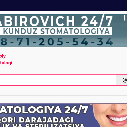
biy
talogi