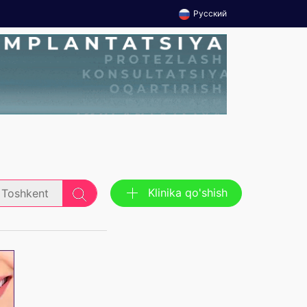
Русский
Klinika qo'shish
Toshkent