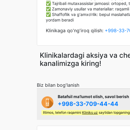
✅ Tajribali mutaxassislar jamoasi: ortoped, te
✅ Zamonaviy usullar va materiallar: raqamli su
✅ Shaffoflik va g‘amxo‘rlik: bepul maslahatl
yordam beradi
Klinikaga qo'ng'iroq qilish:
+998-33-7
Klinikalardagi aksiya va c
kanalimizga kiring!
Biz bilan bog'lanish
Batafsil ma'lumot olish, savol berish
+998-33-709-44-44
Iltimos, telefon raqamini
Kliniks uz
saytidan topganingi