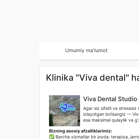
Umumiy ma'lumot
Klinika "Viva dental" 
Viva Dental Studio
Agar siz sifatli va stresssi
izlayotgan bo‘lsangiz — Viva
esa maksimal qulaylik va g‘a
Bizning asosiy afzalliklarimiz:
✅ Barcha xizmatlar bir joyda: terapiya, jarro