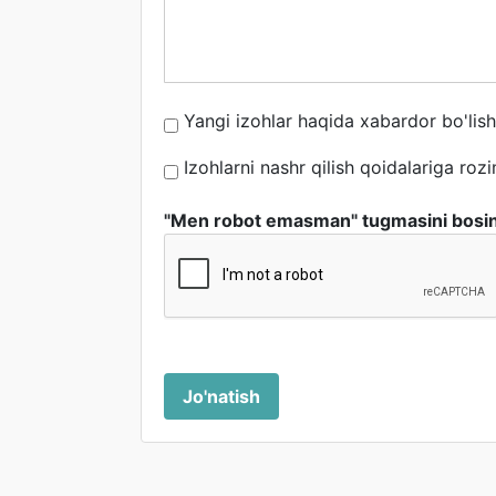
Yangi izohlar haqida xabardor bo'lis
Izohlarni nashr qilish qoidalariga roz
"Men robot emasman" tugmasini bosi
Jo'natish