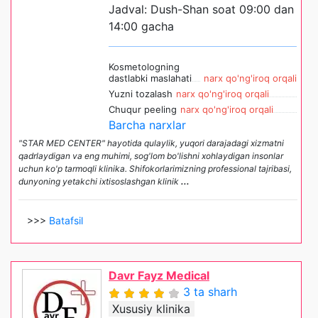
Jadval: Dush-Shan soat 09:00 dan
14:00 gacha
Kosmetologning
dastlabki maslahati
narx qo'ng'iroq orqali
Yuzni tozalash
narx qo'ng'iroq orqali
Chuqur peeling
narx qo'ng'iroq orqali
Barcha narxlar
"STAR MED CENTER" hayotida qulaylik, yuqori darajadagi xizmatni
qadrlaydigan va eng muhimi, sog'lom bo'lishni xohlaydigan insonlar
uchun ko'p tarmoqli klinika. Shifokorlarimizning professional tajribasi,
dunyoning yetakchi ixtisoslashgan klinik
...
>>>
Batafsil
Davr Fayz Medical
3 ta sharh
Xususiy klinika