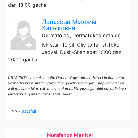
dan 18:00 gacha
Лапазова Мээрим
Калыковна
Dermatolog, Dermatokosmetolog
Ish staji: 10 yil, Oliy toifali shifokor
Jadval: Dush-Shan soat 10:00 dan
20:00 gacha
DR.VAISOV Laser Aesthetic Dermatology –innovatsion klinika, terini
yoshartirish va sifatini yaxshilashga ixtisoslashgan – papillomalar va
xollarni lazer bilan olib tashlashdan tortib, yuzni jarrohliksiz tortish va
jarrohliksiz qomatni tuzatishga qadar.
...
>>>
Batafsil
Nurafshon Medical