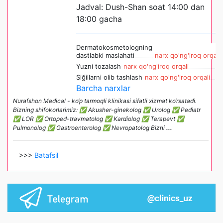
Jadval: Dush-Shan soat 14:00 dan
18:00 gacha
Dermatokosmetologning
dastlabki maslahati
narx qo'ng'iroq orqali
Yuzni tozalash
narx qo'ng'iroq orqali
Siğillarni olib tashlash
narx qo'ng'iroq orqali
Barcha narxlar
Nurafshon Medical - ko‘p tarmoqli klinikasi sifatli xizmat ko‘rsatadi.
Bizning shifokorlarimiz: ✅ Akusher-ginekolog ✅ Urolog ✅ Pediatr
✅ LOR ✅ Ortoped-travmatolog ✅ Kardiolog ✅ Terapevt ✅
Pulmonolog ✅ Gastroenterolog ✅ Nevropatolog Bizni
...
>>>
Batafsil