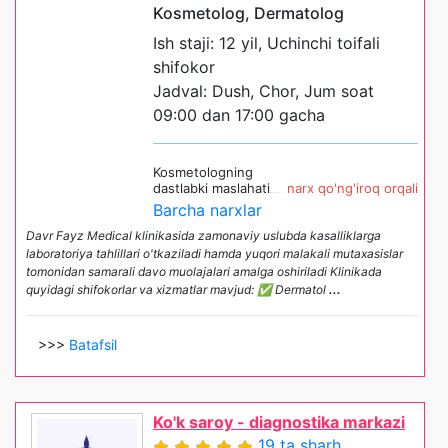
Kosmetolog, Dermatolog
Ish staji: 12 yil, Uchinchi toifali
shifokor
Jadval: Dush, Chor, Jum soat
09:00 dan 17:00 gacha
Kosmetologning
dastlabki maslahati
narx qo'ng'iroq orqali
Barcha narxlar
Davr Fayz Medical klinikasida zamonaviy uslubda kasalliklarga
laboratoriya tahlillari o'tkaziladi hamda yuqori malakali mutaxasislar
tomonidan samarali davo muolajalari amalga oshiriladi Klinikada
quyidagi shifokorlar va xizmatlar mavjud: ✅ Dermatol
...
>>>
Batafsil
Ko'k saroy - diagnostika markazi
19 ta sharh