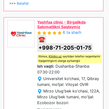
>>>
Batafsil
Yashfaa clinic - Birgalikda
Salomatlikni Saqlaymiz
6 ta sharh
☎
+998-71-205-01-75
Iltimos,
Kliniks uz
saytidan telefon raqamlarini
topganingizni ularga aytsangiz
Ish vaqti:
Dushanba-Shanba:
07:30-22:00
Universitet ko‘chasi, 17, Qibray
tumani, mo‘ljal: Viloyat OVIR
Mirzo Ulug'bek ko'chasi, 122A,
Mirzo Ulug'bek tumani, mo'ljal:
Ecobozor bozori