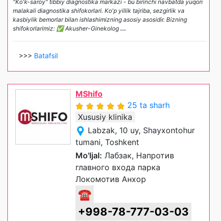
"Ko'k-saroy" tibbiy diagnostika markazi - bu birinchi navbatda yuqori
malakali diagnostika shifokorlari. Ko'p yillik tajriba, sezgirlik va
kasbiylik bemorlar bilan ishlashimizning asosiy asosidir. Bizning
shifokorlarimiz: ✅ Akusher-Ginekolog
...
>>>
Batafsil
MShifo
25 ta sharh
Xususiy klinika
Labzak, 10 uy, Shayxontohur
tumani, Toshkent
Mo'ljal:
Лабзак, Напротив
главного входа парка
Локомотив Анхор
☎
+998-78-777-03-03