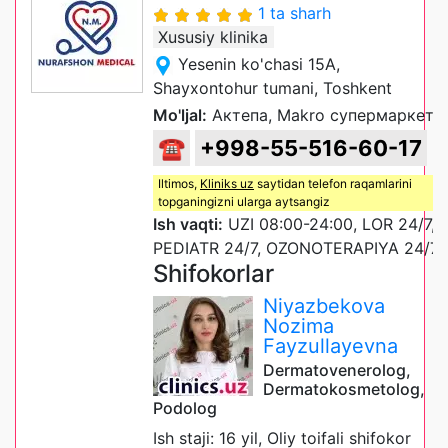
1 ta sharh
Xususiy klinika
Yesenin ko'chasi 15A,
Shayxontohur tumani, Toshkent
Mo'ljal:
Актепа, Makro супермаркет
☎
+998-55-516-60-17
Iltimos,
Kliniks uz
saytidan telefon raqamlarini
topganingizni ularga aytsangiz
Ish vaqti:
UZI 08:00-24:00, LOR 24/7,
PEDIATR 24/7, OZONOTERAPIYA 24/7
Shifokorlar
Niyazbekova
Nozima
Fayzullayevna
Dermatovenerolog,
Dermatokosmetolog,
Podolog
Ish staji: 16 yil, Oliy toifali shifokor