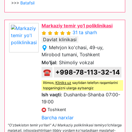
>>>
Batafsil
Markaziy temir yo'l poliklinikasi
31 ta sharh
Davlat klinikasi
Mehrjon ko'chasi, 49-uy,
Mirobod tumani, Toshkent
Mo'ljal:
Shimoliy vokzal
☎
+998-78-113-32-14
Iltimos,
Kliniks uz
saytidan telefon raqamlarini
topganingizni ularga aytsangiz
Ish vaqti:
Dushanba-Shanba 07:00-
19:00
Toshkent
Barcha narxlar
"O'zbekiston temir yo'llari" AJ Markaziy poliklinikasi temiryo'lchilarga
malakali, ixtisoslashtirilgan tibbiy yordam ko'rsatadigan maslahat-