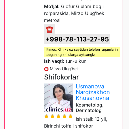
Mo'ljal:
G'ofur G'ulom bog'i
ro'parasida, Mirzo Ulug'bek
metrosi
☎
+998-78-113-27-95
Iltimos,
Kliniks uz
saytidan telefon raqamlarini
topganingizni ularga aytsangiz
Ish vaqti:
tun-u kun
Mirzo Ulug'bek
Shifokorlar
Usmanova
Nargizakhon
Khusanovna
Kosmetolog,
Dermatolog
Ish staji: 12 yil,
Birinchi toifali shifokor