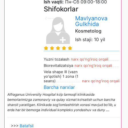
Ish vaqti:
Пн-Сб 09:00-18:00
Shifokorlar
Mavlyanova
Gulkhida
Kosmetolog
Ish staji: 10 yil
Yuzni tozalash
narx qo'ng'iroq orqali
Biorevitalizatsiya
narx qo'ng'iroq orqali
Vela shape III (vazn
yo'qotish) 1 zona (1
seans)
narx qo'ng'iroq orqali
Barcha narxlar
Alfraganus University Hospital ko‘p tarmoqli klinikasida
bemorlarimizga zamonaviy va qulay xizmat ko‘rsatish uchun barcha
sharoit yaratilgan. Klinikada sog'lomlashtirish xonasi mavjud bo'lib, u
erda har bir bemorga individual kompleks yondashuv va duny
...
>>>
Batafsil