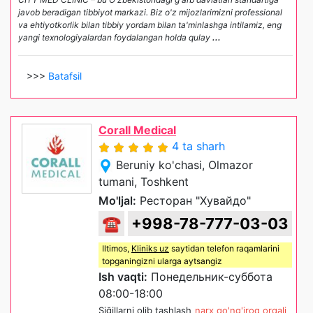
javob beradigan tibbiyot markazi. Biz o'z mijozlarimizni professional
va ehtiyotkorlik bilan tibbiy yordam bilan ta'minlashga intilamiz, eng
yangi texnologiyalardan foydalangan holda qulay
...
>>>
Batafsil
Corall Medical
4 ta sharh
Beruniy ko'chasi, Olmazor
tumani, Toshkent
Mo'ljal:
Ресторан "Хувайдо"
☎
+998-78-777-03-03
Iltimos,
Kliniks uz
saytidan telefon raqamlarini
topganingizni ularga aytsangiz
Ish vaqti:
Понедельник-суббота
08:00-18:00
Siğillarni olib tashlash
narx qo'ng'iroq orqali