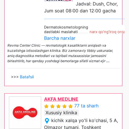
Jadval: Dush, Chor,
Jum soat 08:00 dan 12:00 gacha
Dermatokosmetologning
dastlabki maslahati
narx qo'ng'iroq orqali
Barcha narxlar
Revma Center Clinic — revmatologik kasalliklarni aniqlash va
kuzatishga ixtisoslashgan klinika. Biz zamonaviy tibbiy uskunalar,
aniq diagnostika metodlari va tajribali mutaxassislar jamoasini
birlashtirib, har qanday yoshdagi bemorlarga sifatli xizmat кўr
...
>>>
Batafsil
AKFA MEDLINE
77 ta sharh
Xususiy klinika
kichik xalqa yo'li ko'chasi, 5 A,
Olmazor tumani, Toshkent