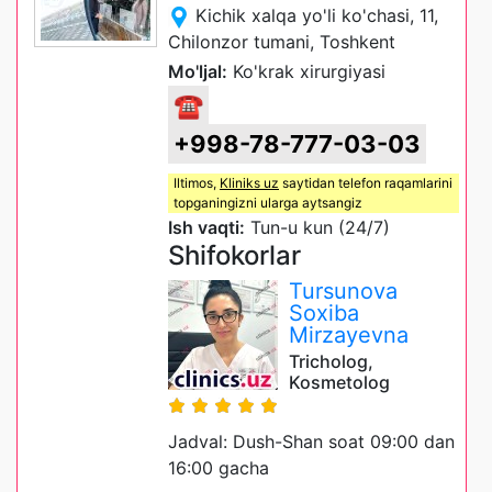
Kichik xalqa yo'li ko'chasi, 11,
Chilonzor tumani, Toshkent
Mo'ljal:
Ko'krak xirurgiyasi
☎
+998-78-777-03-03
Iltimos,
Kliniks uz
saytidan telefon raqamlarini
topganingizni ularga aytsangiz
Ish vaqti:
Tun-u kun (24/7)
Shifokorlar
Tursunova
Soxiba
Mirzayevna
Tricholog,
Kosmetolog
Jadval: Dush-Shan soat 09:00 dan
16:00 gacha