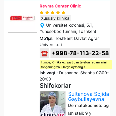
Revma Center Clinic
Xususiy klinika
Universitet ko‘chasi, 5/1,
Yunusobod tumani, Toshkent
Mo'ljal:
Toshkent Davlat Agrar
Universiteti
☎
+998-78-113-22-58
Iltimos,
Kliniks uz
saytidan telefon raqamlarini
topganingizni ularga aytsangiz
Ish vaqti:
Dushanba-Shanba 07:00-
20:00
Shifokorlar
Sultanova Sojida
Gaybullayevna
Dermatokosmetolog
Ish staji: 9 yil