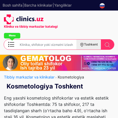
Bosh sahifa
Barcha klinikalar
Yangiliklar
Klinika va tibbiy
markazlar katalogi
Toshkent
Tibbiy markazlar va klinikalar
Kosmetologiya
Kosmetologiya Toshkent
Eng yaxshi kosmetolog shifokorlar va estetik estetik
shifokorlar Toshkentda: 75 ta shifokor, 217 ta
tasdiqlangan sharh (o'rtacha baho 4.9), o'rtacha ish
staji 16 yil. Kosmetolog va estetik estetik maslahati