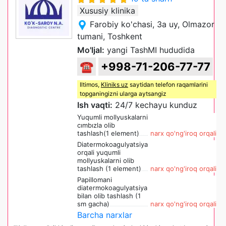
Xususiy klinika
Farobiy ko'chasi, 3a uy, Olmazor
tumani, Toshkent
Mo'ljal:
yangi TashMI hududida
☎
+998-71-206-77-77
Iltimos,
Kliniks uz
saytidan telefon raqamlarini
topganingizni ularga aytsangiz
Ish vaqti:
24/7 kechayu kunduz
Yuqumli mollyuskalarni
cımbızla olib
tashlash(1 element)
narx qo'ng'iroq orqali
Diatermokoagulyatsiya
orqali yuqumli
mollyuskalarni olib
tashlash (1 element)
narx qo'ng'iroq orqali
Papillomani
diatermokoagulyatsiya
bilan olib tashlash (1
sm gacha)
narx qo'ng'iroq orqali
Barcha narxlar