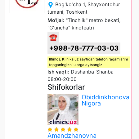
Bog'ko'cha 1, Shayxontohur
tumani, Toshkent
Mo'ljal:
"Tinchlik" metro bekati,
"G'uncha" kinoteatri
☎
+998-78-777-03-03
Iltimos,
Kliniks uz
saytidan telefon raqamlarini
topganingizni ularga aytsangiz
Ish vaqti:
Dushanba-Shanba
08:00-20:00
Shifokorlar
Obiddinkhonova
Nigora
Amandzhanovna