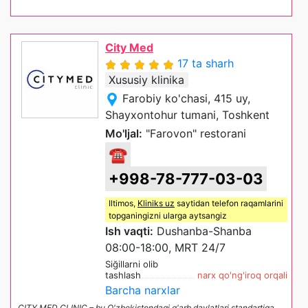
City Med
17 ta sharh
Xususiy klinika
Farobiy ko'chasi, 415 uy,
Shayxontohur tumani, Toshkent
Mo'ljal:
"Farovon" restorani
☎
+998-78-777-03-03
Iltimos,
Kliniks uz
saytidan telefon raqamlarini
topganingizni ularga aytsangiz
Ish vaqti:
Dushanba-Shanba
08:00-18:00, MRT 24/7
Siğillarni olib
tashlash
narx qo'ng'iroq orqali
Barcha narxlar
CITY MED CLINIC – bu O'zbekistondagi g'arb davlatlari standartiga