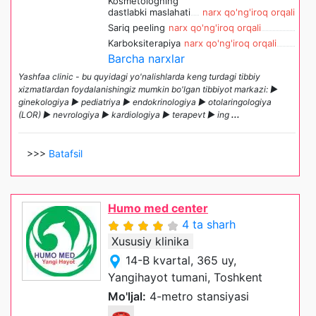
Kosmetologning
dastlabki maslahati
narx qo'ng'iroq orqali
Sariq peeling
narx qo'ng'iroq orqali
Karboksiterapiya
narx qo'ng'iroq orqali
Barcha narxlar
Yashfaa clinic - bu quyidagi yo'nalishlarda keng turdagi tibbiy
xizmatlardan foydalanishingiz mumkin bo'lgan tibbiyot markazi: ►
ginekologiya ► pediatriya ► endokrinologiya ► otolaringologiya
(LOR) ► nevrologiya ► kardiologiya ► terapevt ► ing
...
>>>
Batafsil
Humo med center
4 ta sharh
Xususiy klinika
14-B kvartal, 365 uy,
Yangihayot tumani, Toshkent
Mo'ljal:
4-metro stansiyasi