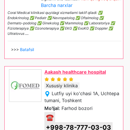
Barcha narxlar
Coral Medical klinikasi quyidagi xizmatlarni taklif qiladi: ✅
Endokrinolog ✅ Pediatr ✅ Nevropatolog ✅ Oftalmolog ✅
Dermato-podolog ✅ Ginekolog ✅ Mammolog ✅ Laboratoriya ✅
Fizioterapiya ✅ Ozonoterapiya ✅ EKG ✅ ExoKG ✅ Doppler ✅
Ultratovus
...
>>>
Batafsil
Aakash healthcare hospital
Xususiy klinika
Lutfiy uyi ko'chasi 1A, Uchtepa
tumani, Toshkent
Mo'ljal:
Farhod bozori
☎
+998-78-777-03-03