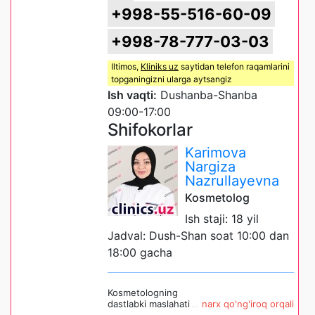
+998-55-516-60-09
+998-78-777-03-03
Iltimos,
Kliniks uz
saytidan telefon raqamlarini
topganingizni ularga aytsangiz
Ish vaqti:
Dushanba-Shanba
09:00-17:00
Shifokorlar
Karimova
Nargiza
Nazrullayevna
Kosmetolog
Ish staji: 18 yil
Jadval: Dush-Shan soat 10:00 dan
18:00 gacha
Kosmetologning
dastlabki maslahati
narx qo'ng'iroq orqali