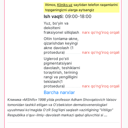
Iltimos,
Kliniks uz
saytidan telefon raqamlarini
topganingizni ularga aytsangiz
Ish vaqti:
09:00-18:00
Yuz, bo'yin va
dekolteni
fraksiyonel silliqlash
narx qo'ng'iroq orqali
Oltin tonlama-akne,
qizarishdan keyingi
akne davolash (1
protsedura)
narx qo'ng'iroq orqali
Uglerod po'sti
pigmentatsiyani
davolash, teshiklarni
toraytirish, terining
rangi va yengilligini
tekislash(1
protsedura)
narx qo'ng'iroq orqali
Barcha narxlar
Клиника «MShifo» 1998 yilda professor Adham Shovqatovich Vaisov
tomonidan tashkil etilgan va O'zbekiston dermatovenerologlari
uyushmasi ko'magida O'zR Sog'liqni saqlash vazirligining "Vitiligo"
Respublika o'quv-ilmiy-davolash markazi qabul qiluvchisi si
...