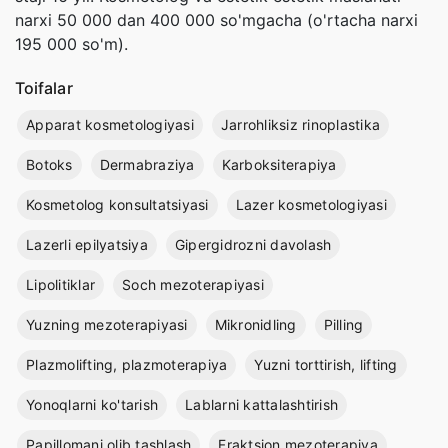
narxi 50 000 dan 400 000 so'mgacha (o'rtacha narxi
195 000 so'm).
Toifalar
Apparat kosmetologiyasi
Jarrohliksiz rinoplastika
Botoks
Dermabraziya
Karboksiterapiya
Kosmetolog konsultatsiyasi
Lazer kosmetologiyasi
Lazerli epilyatsiya
Gipergidrozni davolash
Lipolitiklar
Soch mezoterapiyasi
Yuzning mezoterapiyasi
Mikronidling
Pilling
Plazmolifting, plazmoterapiya
Yuzni torttirish, lifting
Yonoqlarni ko'tarish
Lablarni kattalashtirish
Papillomani olib tashlash
Fraktsion mezoterapiya