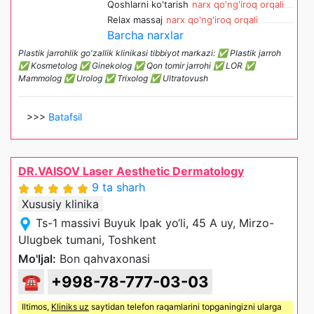
Qoshlarni ko'tarish
narx qo'ng'iroq orqali
Relax massaj
narx qo'ng'iroq orqali
Barcha narxlar
Plastik jarrohlik go'zallik klinikasi tibbiyot markazi: ✅ Plastik jarroh
✅ Kosmetolog ✅ Ginekolog ✅ Qon tomir jarrohi ✅ LOR ✅
Mammolog ✅ Urolog ✅ Trixolog ✅ Ultratovush
>>>
Batafsil
DR.VAISOV Laser Aesthetic Dermatology
9 ta sharh
Xususiy klinika
Ts-1 massivi Buyuk Ipak yo‘li, 45 A uy, Mirzo-
Ulugbek tumani, Toshkent
Mo'ljal:
Bon qahvaxonasi
☎
+998-78-777-03-03
Iltimos,
Kliniks uz
saytidan telefon raqamlarini topganingizni ularga