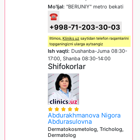
Mo'ljal:
"BERUNIY" metro bekati
☎
+998-71-203-30-03
Iltimos,
Kliniks uz
saytidan telefon raqamlarini
topganingizni ularga aytsangiz
Ish vaqti:
Dushanba-Juma 08:30-
17:00, Shanba 08:30-14:00
Shifokorlar
Abdurakhmanova Nigora
Abdurasulovna
Dermatokosmetolog, Tricholog,
Dermatolog