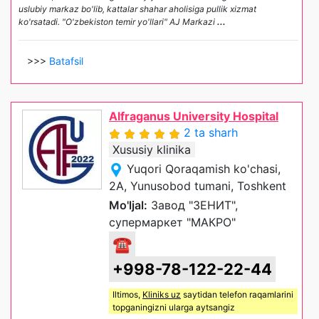
uslubiy markaz bo'lib, kattalar shahar aholisiga pullik xizmat
ko'rsatadi. "O'zbekiston temir yo'llari" AJ Markazi
...
>>>
Batafsil
Alfraganus University Hospital
2 ta sharh
Xususiy klinika
Yuqori Qoraqamish ko'chasi,
2A, Yunusobod tumani, Toshkent
Mo'ljal:
Завод "ЗЕНИТ",
супермаркет "МАКРО"
☎
+998-78-122-22-44
Iltimos,
Kliniks uz
saytidan telefon raqamlarini
topganingizni ularga aytsangiz