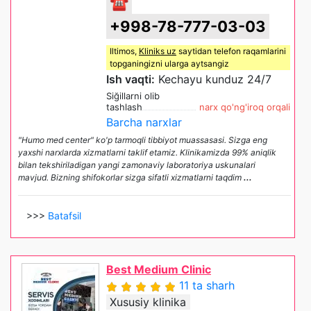
☎
+998-78-777-03-03
Iltimos,
Kliniks uz
saytidan telefon raqamlarini
topganingizni ularga aytsangiz
Ish vaqti:
Kechayu kunduz 24/7
Siğillarni olib
tashlash
narx qo'ng'iroq orqali
Barcha narxlar
"Humo med center" ko'p tarmoqli tibbiyot muassasasi. Sizga eng
yaxshi narxlarda xizmatlarni taklif etamiz. Klinikamizda 99% aniqlik
bilan tekshiriladigan yangi zamonaviy laboratoriya uskunalari
mavjud. Bizning shifokorlar sizga sifatli xizmatlarni taqdim
...
>>>
Batafsil
Best Medium Clinic
11 ta sharh
Xususiy klinika