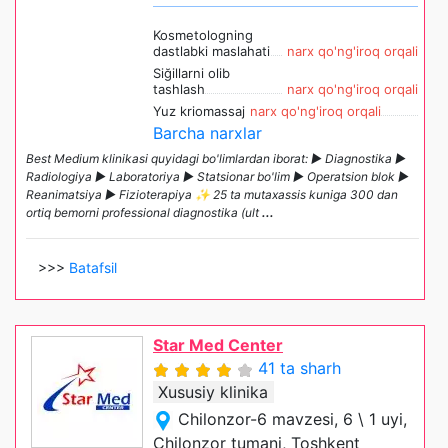
Kosmetologning
dastlabki maslahati
narx qo'ng'iroq orqali
Siğillarni olib
tashlash
narx qo'ng'iroq orqali
Yuz kriomassaj
narx qo'ng'iroq orqali
Barcha narxlar
Best Medium klinikasi quyidagi bo'limlardan iborat: ► Diagnostika ►
Radiologiya ► Laboratoriya ► Statsionar bo'lim ► Operatsion blok ►
Reanimatsiya ► Fizioterapiya ✨ 25 ta mutaxassis kuniga 300 dan
ortiq bemorni professional diagnostika (ult
...
>>>
Batafsil
Star Med Center
41 ta sharh
Xususiy klinika
Chilonzor-6 mavzesi, 6 \ 1 uyi,
Chilonzor tumani, Toshkent