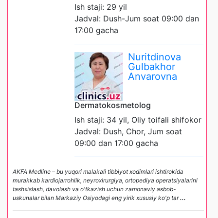
Ish staji: 29 yil
Jadval: Dush-Jum soat 09:00 dan
17:00 gacha
Nuritdinova
Gulbakhor
Anvarovna
Dermatokosmetolog
Ish staji: 34 yil, Oliy toifali shifokor
Jadval: Dush, Chor, Jum soat
09:00 dan 17:00 gacha
AKFA Medline – bu yuqori malakali tibbiyot xodimlari ishtirokida
murakkab kardiojarrohlik, neyroxirurgiya, ortopediya operatsiyalarini
tashxislash, davolash va o'tkazish uchun zamonaviy asbob-
uskunalar bilan Markaziy Osiyodagi eng yirik xususiy ko'p tar
...