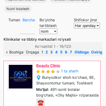
Yuzni tozalash
Tuman
Barcha
Bo'yicha
Shifokor jinsi
tartiblash
Klinikalar va tibbiy markazlari ro'yxati
Ko'rsatildi 1 - 19/120
«
Boshiga
Orqaga
1
2
3
4
5
6
7
Oldinga
Oxiriga
Beauty Clinic
1 ta sharh
Bunyodkor shoh ko'chasi, 8E,
Shayxontohur tumani, Toshkent
Mo'ljal:
491-sonli bolalar
bog‘chasi, «Oliy Majlis» ro‘parasida
☎