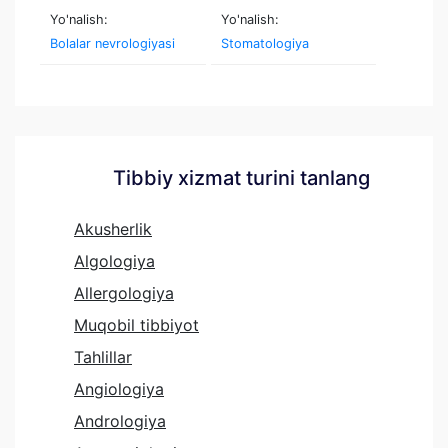
Yo'nalish:
Yo'nalish:
Bolalar nevrologiyasi
Stomatologiya
Tibbiy xizmat turini tanlang
Akusherlik
Algologiya
Allergologiya
Muqobil tibbiyot
Tahlillar
Angiologiya
Andrologiya