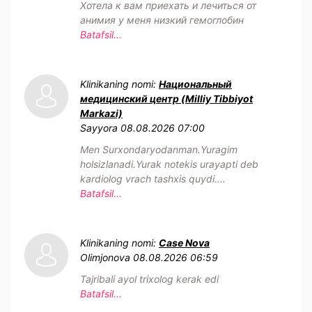
Хотела к вам приехать и лечиться от
анимия у меня низкий гемоглобин
Batafsil...
Klinikaning nomi:
Национальный
медицинский центр (Milliy Tibbiyot
Markazi)
Sayyora
08.08.2026 07:00
Men Surxondaryodanman.Yuragim
holsizlanadi.Yurak notekis urayapti deb
kardiolog vrach tashxis quydi....
Batafsil...
Klinikaning nomi:
Case Nova
Olimjonova
08.08.2026 06:59
Tajribali ayol trixolog kerak edi
Batafsil...