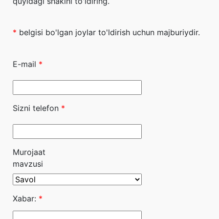
quyidagi shaklni to'ldiring.
*
belgisi bo'lgan joylar to'ldirish uchun majburiydir.
E-mail
*
Sizni telefon
*
Murojaat
mavzusi
Xabar:
*