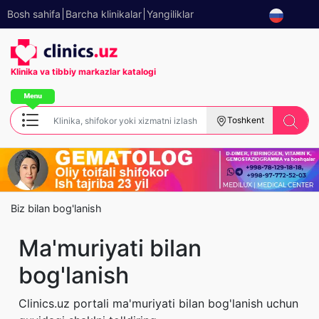
Bosh sahifa
Barcha klinikalar
Yangiliklar
Klinika va tibbiy
markazlar katalogi
Toshkent
Biz bilan bog'lanish
Ma'muriyati bilan
bog'lanish
Clinics.uz portali ma'muriyati bilan bog'lanish uchun