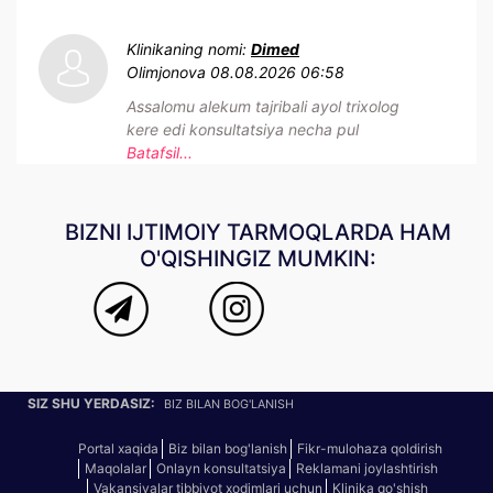
Klinikaning nomi:
Dimed
Olimjonova
08.08.2026 06:58
Assalomu alekum tajribali ayol trixolog
kere edi konsultatsiya necha pul
Batafsil...
BIZNI IJTIMOIY TARMOQLARDA HAM
O'QISHINGIZ MUMKIN:
SIZ SHU YERDASIZ:
BIZ BILAN BOG'LANISH
Portal xaqida
Biz bilan bog'lanish
Fikr-mulohaza qoldirish
Maqolalar
Onlayn konsultatsiya
Reklamani joylashtirish
Vakansiyalar tibbiyot xodimlari uchun
Klinika qo'shish