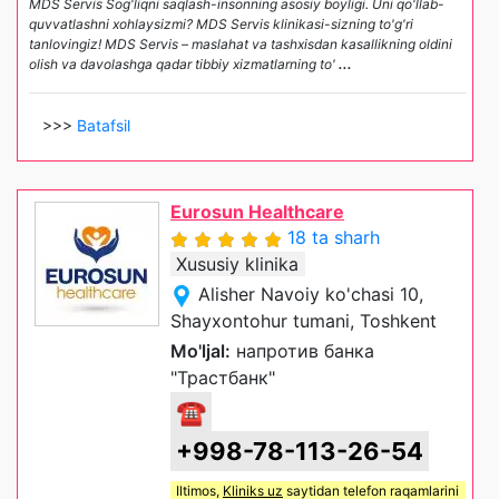
MDS Servis Sog'liqni saqlash-insonning asosiy boyligi. Uni qo'llab-
quvvatlashni xohlaysizmi? MDS Servis klinikasi-sizning to'g'ri
tanlovingiz! MDS Servis – maslahat va tashxisdan kasallikning oldini
olish va davolashga qadar tibbiy xizmatlarning to'
...
>>>
Batafsil
Eurosun Healthcare
18 ta sharh
Xususiy klinika
Alisher Navoiy ko'chasi 10,
Shayxontohur tumani, Toshkent
Mo'ljal:
напротив банка
"Трастбанк"
☎
+998-78-113-26-54
Iltimos,
Kliniks uz
saytidan telefon raqamlarini