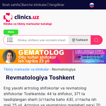
Bosh sahifa
Barcha klinikalar
Yangiliklar
Klinika va tibbiy
markazlar katalogi
Toshkent
Tibbiy markazlar va klinikalar
Revmatologiya
Revmatologiya Toshkent
Eng yaxshi artrolog shifokorlar va revmatolog
shifokorlar Toshkentda: 44 ta shifokor, 371 ta
tasdiqlangan sharh (o'rtacha baho 4.8), o'rtacha ish
staji 25 yil. Artrolog va revmatolog maslahati narxi 70