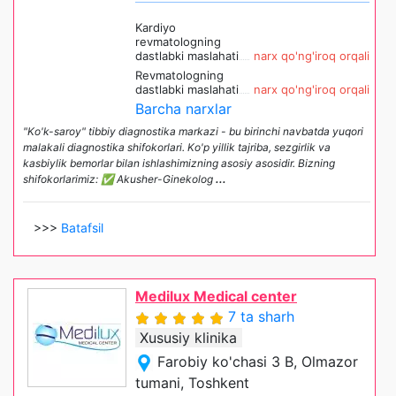
Kardiyo
revmatologning
dastlabki maslahati
narx qo'ng'iroq orqali
Revmatologning
dastlabki maslahati
narx qo'ng'iroq orqali
Barcha narxlar
"Ko'k-saroy" tibbiy diagnostika markazi - bu birinchi navbatda yuqori
malakali diagnostika shifokorlari. Ko'p yillik tajriba, sezgirlik va
kasbiylik bemorlar bilan ishlashimizning asosiy asosidir. Bizning
shifokorlarimiz: ✅ Akusher-Ginekolog
...
>>>
Batafsil
Medilux Medical center
7 ta sharh
Xususiy klinika
Farobiy ko'chasi 3 B, Olmazor
tumani, Toshkent