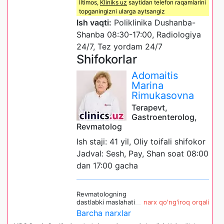
Iltimos,
Kliniks uz
saytidan telefon raqamlarini
topganingizni ularga aytsangiz
Ish vaqti:
Poliklinika Dushanba-
Shanba 08:30-17:00, Radiologiya
24/7, Tez yordam 24/7
Shifokorlar
Adomaitis
Marina
Rimukasovna
Terapevt,
Gastroenterolog,
Revmatolog
Ish staji: 41 yil, Oliy toifali shifokor
Jadval: Sesh, Pay, Shan soat 08:00
dan 17:00 gacha
Revmatologning
dastlabki maslahati
narx qo'ng'iroq orqali
Barcha narxlar