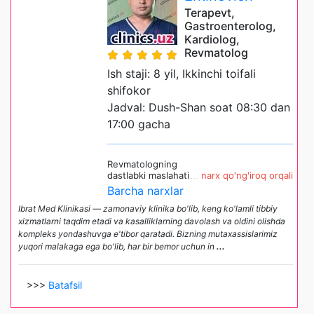
Terapevt,
Gastroenterolog,
Kardiolog,
Revmatolog
Ish staji: 8 yil, Ikkinchi toifali
shifokor
Jadval: Dush-Shan soat 08:30 dan
17:00 gacha
Revmatologning
dastlabki maslahati
narx qo'ng'iroq orqali
Barcha narxlar
Ibrat Med Klinikasi — zamonaviy klinika bo'lib, keng ko'lamli tibbiy
xizmatlarni taqdim etadi va kasalliklarning davolash va oldini olishda
kompleks yondashuvga e'tibor qaratadi. Bizning mutaxassislarimiz
yuqori malakaga ega bo'lib, har bir bemor uchun in
...
>>>
Batafsil