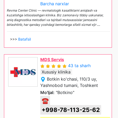
Barcha narxlar
Revma Center Clinic — revmatologik kasalliklarni aniqlash va
kuzatishga ixtisoslashgan klinika. Biz zamonaviy tibbiy uskunalar,
aniq diagnostika metodlari va tajribali mutaxassislar jamoasini
birlashtirib, har qanday yoshdagi bemorlarga sifatli xizmat кўr
...
>>>
Batafsil
MDS Servis
43 ta sharh
Xususiy klinika
Botkin ko'chasi, 110/3 uy,
Yashnobod tumani, Toshkent
Mo'ljal:
"Botkino"
☎
+998-78-113-25-62