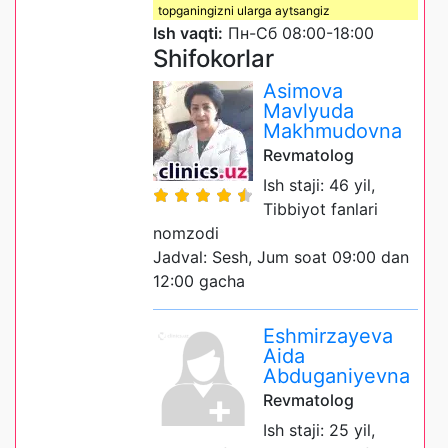
topganingizni ularga aytsangiz
Ish vaqti:
Пн-Сб 08:00-18:00
Shifokorlar
Asimova
Mavlyuda
Makhmudovna
Revmatolog
Ish staji: 46 yil,
Tibbiyot fanlari
nomzodi
Jadval: Sesh, Jum soat 09:00 dan
12:00 gacha
Eshmirzayeva
Aida
Abduganiyevna
Revmatolog
Ish staji: 25 yil,