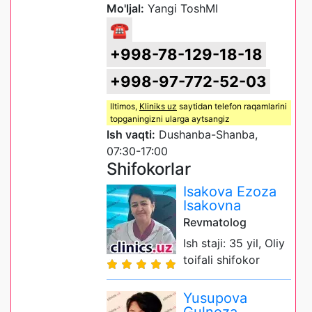
Mo'ljal:
Yangi ToshMI
☎
+998-78-129-18-18
+998-97-772-52-03
Iltimos,
Kliniks uz
saytidan telefon raqamlarini
topganingizni ularga aytsangiz
Ish vaqti:
Dushanba-Shanba,
07:30-17:00
Shifokorlar
Isakova Ezoza
Isakovna
Revmatolog
Ish staji: 35 yil, Oliy
toifali shifokor
Yusupova
Gulnoza