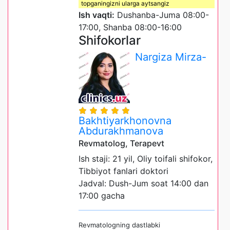
topganingizni ularga aytsangiz
Ish vaqti:
Dushanba-Juma 08:00-
17:00, Shanba 08:00-16:00
Shifokorlar
Nargiza Mirza-
Bakhtiyarkhonovna
Abdurakhmanova
Revmatolog, Terapevt
Ish staji: 21 yil, Oliy toifali shifokor,
Tibbiyot fanlari doktori
Jadval: Dush-Jum soat 14:00 dan
17:00 gacha
Revmatologning dastlabki