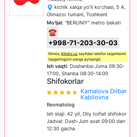
kichik xalqa yo'li ko'chasi, 5 A,
Olmazor tumani, Toshkent
Mo'ljal:
"BERUNIY" metro bekati
☎
+998-71-203-30-03
Iltimos,
Kliniks uz
saytidan telefon raqamlarini
topganingizni ularga aytsangiz
Ish vaqti:
Dushanba-Juma 08:30-
17:00, Shanba 08:30-14:00
Shifokorlar
Kamalova Dilbar
Kabilovna
Revmatolog
Ish staji: 42 yil, Oliy toifali shifokor
Jadval: Dush-Jum soat 09:00 dan
12:30 gacha