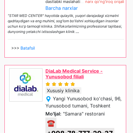
dastlabki maslahati
narx qo'ng'iroq orqali
Barcha narxlar
"STAR MED CENTER" hayotida qulaylik, yuqori darajadagi xizmatni
qadrlaydigan va eng muhimi, sog'lom bo'lishni xohlaydigan insonlar
uchun ko'p tarmoqli klinika. Shifokorlarimizning professional tajribasi,
dunyoning yetakchi ixtisoslashgan klinik
...
>>>
Batafsil
DiaLab Medical Service -
Yunusobod filiali
Xususiy klinika
Yangi Yunusobod ko'chasi, 96,
Yunusobod tumani, Toshkent
Mo'ljal:
"Samara" restorani
☎