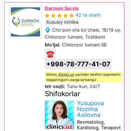
Darmon Servis
42 ta sharh
Xususiy klinika
Cho'pon ota ko'chasi, 18/19 uy,
Chilonzor tumani, Toshkent
Mo'ljal:
Chilonzor tumani IIB
☎
+998-78-777-41-07
Iltimos,
Kliniks uz
saytidan telefon raqamlarini
topganingizni ularga aytsangiz
Ish vaqti:
Tunu-kun, 24/7
Shifokorlar
Yusupova
Nozima
Asilovna
Revmatolog,
Kardiolog, Terapevt