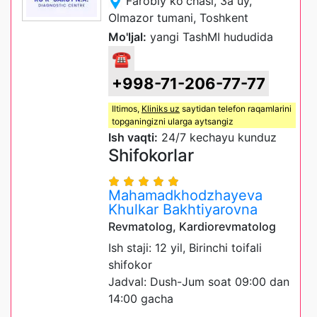
Farobiy ko'chasi, 3a uy,
Olmazor tumani, Toshkent
Mo'ljal:
yangi TashMI hududida
☎
+998-71-206-77-77
Iltimos,
Kliniks uz
saytidan telefon raqamlarini
topganingizni ularga aytsangiz
Ish vaqti:
24/7 kechayu kunduz
Shifokorlar
Mahamadkhodzhayeva
Khulkar Bakhtiyarovna
Revmatolog, Kardiorevmatolog
Ish staji: 12 yil, Birinchi toifali
shifokor
Jadval: Dush-Jum soat 09:00 dan
14:00 gacha