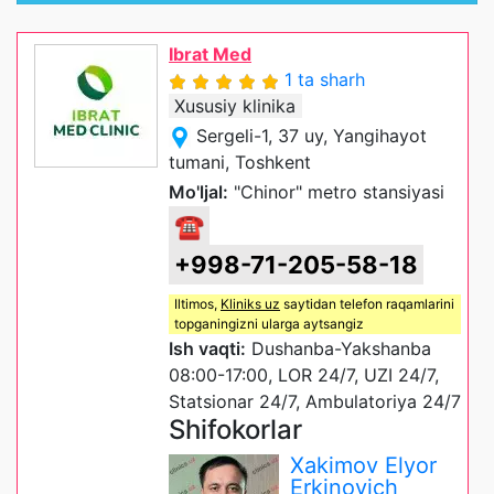
Ibrat Med
1 ta sharh
Xususiy klinika
Sergeli-1, 37 uy, Yangihayot
tumani, Toshkent
Mo'ljal:
"Chinor" metro stansiyasi
☎
+998-71-205-58-18
Iltimos,
Kliniks uz
saytidan telefon raqamlarini
topganingizni ularga aytsangiz
Ish vaqti:
Dushanba-Yakshanba
08:00-17:00, LOR 24/7, UZI 24/7,
Statsionar 24/7, Ambulatoriya 24/7
Shifokorlar
Xakimov Elyor
Erkinovich