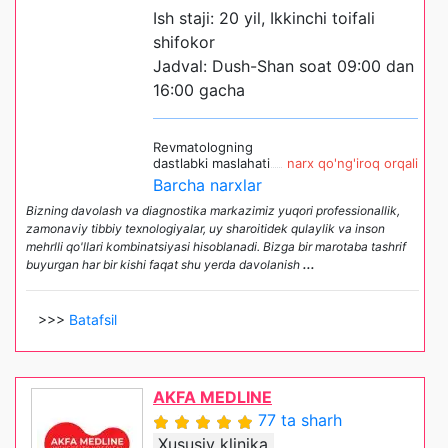
Ish staji: 20 yil, Ikkinchi toifali
shifokor
Jadval: Dush-Shan soat 09:00 dan
16:00 gacha
Revmatologning
dastlabki maslahati
narx qo'ng'iroq orqali
Barcha narxlar
Bizning davolash va diagnostika markazimiz yuqori professionallik,
zamonaviy tibbiy texnologiyalar, uy sharoitidek qulaylik va inson
mehrlli qo'llari kombinatsiyasi hisoblanadi. Bizga bir marotaba tashrif
buyurgan har bir kishi faqat shu yerda davolanish
...
>>>
Batafsil
AKFA MEDLINE
77 ta sharh
Xususiy klinika