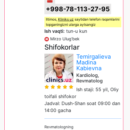
+998-78-113-27-95
Iltimos,
Kliniks uz
saytidan telefon raqamlarini
topganingizni ularga aytsangiz
Ish vaqti:
tun-u kun
Mirzo Ulug'bek
Shifokorlar
Temirgalieva
Madina
Kabievna
Kardiolog,
Revmatolog
Ish staji: 55 yil, Oliy
toifali shifokor
Jadval: Dush-Shan soat 09:00 dan
14:00 gacha
Revmatologning