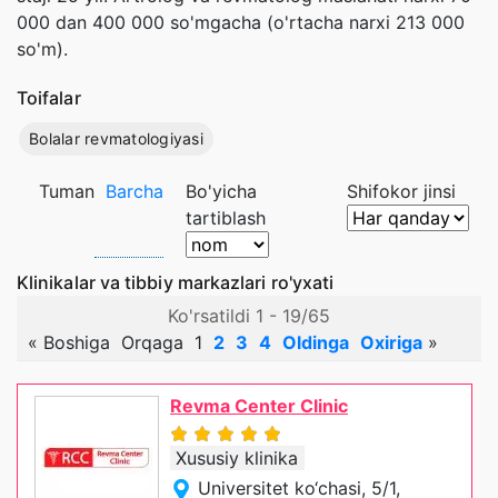
000 dan 400 000 so'mgacha (o'rtacha narxi 213 000
so'm).
Toifalar
Bolalar revmatologiyasi
Tuman
Barcha
Bo'yicha
Shifokor jinsi
tartiblash
Klinikalar va tibbiy markazlari ro'yxati
Ko'rsatildi 1 - 19/65
«
Boshiga
Orqaga
1
2
3
4
Oldinga
Oxiriga
»
Revma Center Clinic
Xususiy klinika
Universitet ko‘chasi, 5/1,