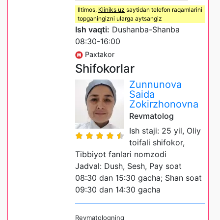
Iltimos,
Kliniks uz
saytidan telefon raqamlarini
topganingizni ularga aytsangiz
Ish vaqti:
Dushanba-Shanba
08:30-16:00
Paxtakor
Shifokorlar
Zunnunova
Saida
Zokirzhonovna
Revmatolog
Ish staji: 25 yil, Oliy
toifali shifokor,
Tibbiyot fanlari nomzodi
Jadval: Dush, Sesh, Pay soat
08:30 dan 15:30 gacha; Shan soat
09:30 dan 14:30 gacha
Revmatologning