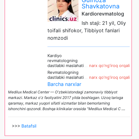
Shavkatovna
Kardiorevmatolog
Ish staji: 21 yil, Oliy
toifali shifokor, Tibbiyot fanlari
nomzodi
Kardiyo
revmatologning
dastlabki maslahati
narx qo'ng'iroq orqali
Revmatologning
dastlabki maslahati
narx qo'ng'iroq orqali
Barcha narxlar
Medilux Medical Center — O'zbekistondagi zamonaviy tibbiyot
markazi. Markaz o'z faoliyatini 2017 yilda boshlagan. Uzoq tarixga
qaramay, markaz yuqori sifatli xizmatlar bilan bemorlarning
ishonchini qozondi. Boshqa klinikalar orasida "Medilux Medical C
...
>>>
Batafsil