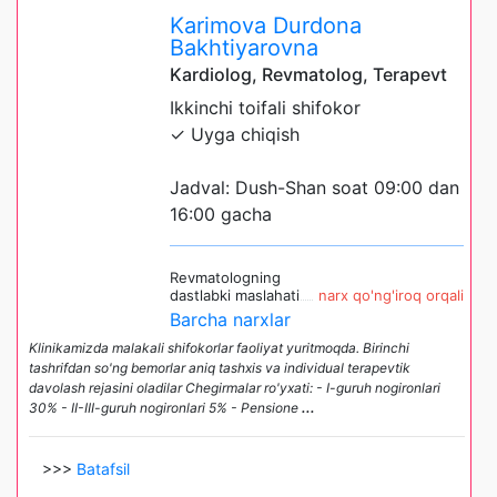
Karimova Durdona
Bakhtiyarovna
Kardiolog, Revmatolog, Terapevt
Ikkinchi toifali shifokor
✓ Uyga chiqish
Jadval: Dush-Shan soat 09:00 dan
16:00 gacha
Revmatologning
dastlabki maslahati
narx qo'ng'iroq orqali
Barcha narxlar
Klinikamizda malakali shifokorlar faoliyat yuritmoqda. Birinchi
tashrifdan so'ng bemorlar aniq tashxis va individual terapevtik
davolash rejasini oladilar Chegirmalar ro'yxati: - I-guruh nogironlari
30% - II-III-guruh nogironlari 5% - Pensione
...
>>>
Batafsil