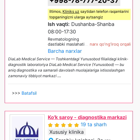
+998-78-777-20-37
Iltimos,
Kliniks uz
saytidan telefon raqamlarini
topganingizni ularga aytsangiz
Ish vaqti:
Dushanba-Shanba
08:00-17:30
Revmatologning
dastlabki maslahati
narx qo'ng'iroq orqali
Barcha narxlar
DiaLab Medical Service — Toshkentdagi Yunusobod filialidagi klinik-
diagnostik laboratoriya DiaLab Medical Service (Yunusobod) — bu
aniq diagnostika va samarali davolash muolajalariga ixtisoslashgan
zamonaviy tibbiyot markazi
...
>>>
Batafsil
Ko'k saroy - diagnostika markazi
19 ta sharh
Xususiy klinika