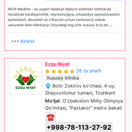
AKFA Medline – bu yuqori malakali tibbiyot xodimlari ishtirokida
murakkab kardiojarrohlik, neyroxirurgiya, ortopediya operatsiyalarini
tashxislash, davolash va o'tkazish uchun zamonaviy asbob-
uskunalar bilan Markaziy Osiyodagi eng yirik xususiy ko'p tar
...
>>>
Batafsil
Ezgu Niyat
28 ta sharh
Xususiy klinika
Botir Zokirov ko'chasi, 4-uy,
Shayxontohur tumani, Toshkent
Mo'ljal:
O'zbekiston Milliy Olimpiya
Qo'mitasi, “Paxtakor” metro bekati
☎
+998-78-113-27-92