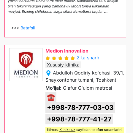
yaxshi narxlarda xizmatlarni taklif etamiz. Klinikamizda 99% aniqlik
bilan tekshiriladigan yangi zamonaviy laboratoriya uskunalari
mavjud. Bizning shifokorlar sizga sifatli xizmatlarni taqdim
...
>>>
Batafsil
Medion Innovation
2 ta sharh
Xususiy klinika
Abdulloh Qodiriy ko'chasi, 39/1,
Shayxontohur tumani, Toshkent
Mo'ljal:
G'afur G'ulom metrosi
☎
+998-78-777-03-03
+998-78-777-41-27
Iltimos,
Kliniks uz
saytidan telefon raqamlarini