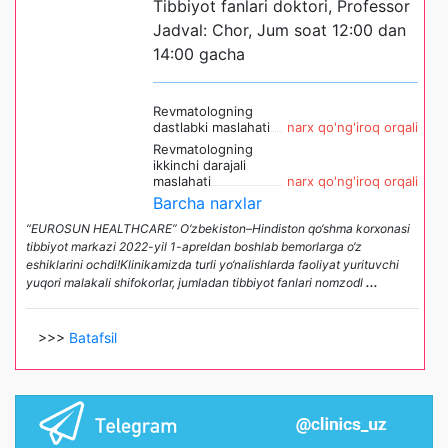
Tibbiyot fanlari doktori, Professor
Jadval: Chor, Jum soat 12:00 dan
14:00 gacha
Revmatologning
dastlabki maslahati
narx qo'ng'iroq orqali
Revmatologning
ikkinchi darajali
maslahati
narx qo'ng'iroq orqali
Barcha narxlar
“EUROSUN HEALTHCARE” O‘zbekiston–Hindiston qo‘shma korxonasi
tibbiyot markazi 2022-yil 1-apreldan boshlab bemorlarga o‘z
eshiklarini ochdi!Klinikamizda turli yo‘nalishlarda faoliyat yurituvchi
yuqori malakali shifokorlar, jumladan tibbiyot fanlari nomzodl
...
>>>
Batafsil