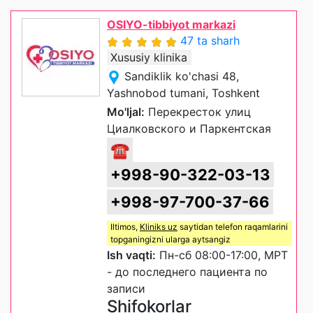
OSIYO-tibbiyot markazi
47 ta sharh
Xususiy klinika
Sandiklik ko'chasi 48,
Yashnobod tumani, Toshkent
Mo'ljal:
Перекресток улиц
Циалковского и Паркентская
☎
+998-90-322-03-13
+998-97-700-37-66
Iltimos,
Kliniks uz
saytidan telefon raqamlarini
topganingizni ularga aytsangiz
Ish vaqti:
Пн-сб 08:00-17:00, МРТ
- до последнего пациента по
записи
Shifokorlar