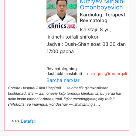
Kuziyev Mirjalol
Omonboyevich
Kardiolog, Terapevt,
Revmatolog
Ish staji: 8 yil,
Ikkinchi toifali shifokor
Jadval: Dush-Shan soat 08:30 dan
17:00 gacha
Revmatologning
dastlabki maslahati
narx qo'ng'iroq orqali
Barcha narxlar
Corvita Hospital (Hilol Hospital) — salomatlik g‘amxo‘rlikdan
boshlanadi. Biz — zamonaviy ko‘p tarmoqli klinikamiz, bu yerda har
doim inson birinchi o‘rinda turadi. Ilg‘or texnologiyalar, oliy toifali
shifokorlar va individual yondashuv — ishimizning a
...
>>>
Batafsil