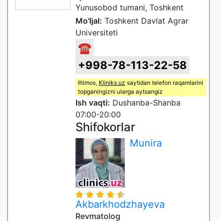
Yunusobod tumani, Toshkent
Mo'ljal:
Toshkent Davlat Agrar
Universiteti
☎
+998-78-113-22-58
Iltimos,
Kliniks uz
saytidan telefon raqamlarini
topganingizni ularga aytsangiz
Ish vaqti:
Dushanba-Shanba
07:00-20:00
Shifokorlar
Munira
Akbarkhodzhayeva
Revmatolog