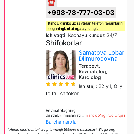
☎
+998-78-777-03-03
Iltimos,
Kliniks uz
saytidan telefon raqamlarini
topganingizni ularga aytsangiz
Ish vaqti:
Kechayu kunduz 24/7
Shifokorlar
Samatova Lobar
Dilmurodovna
Terapevt,
Revmatolog,
Kardiolog
Ish staji: 22 yil, Oliy
toifali shifokor
Revmatologning
dastlabki maslahati
narx qo'ng'iroq orqali
Barcha narxlar
"Humo med center" ko'p tarmoqli tibbiyot muassasasi. Sizga eng