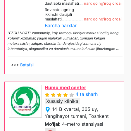
dastlabki maslahati
narx qo'ng'iroq orqali
Revmatologning
ikkinchi darajali
maslahati
narx qo'ng'iroq orqali
Barcha narxlar
“EZGU NIYAT” zamonaviy, ko‘p tarmoqli tibbiyot markazi bo‘lib, keng
ko‘lamli xizmatlar, yuqori malakali, jumladan, xorijdan kelgan
mutaxassislar, xalqaro standartlar darajasidagi zamonaviy
laboratoriya, diagnostika va davolash uskunalari bilan jihozlangan
...
>>>
Batafsil
Humo med center
4 ta sharh
Xususiy klinika
14-B kvartal, 365 uy,
Yangihayot tumani, Toshkent
Mo'ljal:
4-metro stansiyasi