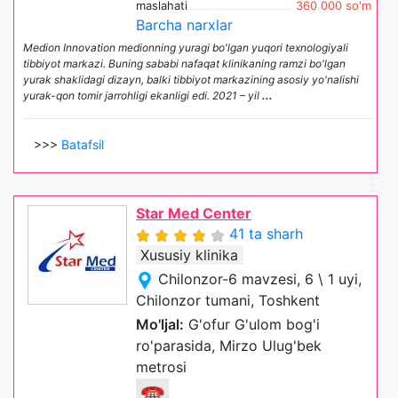
maslahati
360 000 so'm
Barcha narxlar
Medion Innovation medionning yuragi bo'lgan yuqori texnologiyali
tibbiyot markazi. Buning sababi nafaqat klinikaning ramzi bo'lgan
yurak shaklidagi dizayn, balki tibbiyot markazining asosiy yo'nalishi
yurak-qon tomir jarrohligi ekanligi edi. 2021 – yil
...
>>>
Batafsil
Star Med Center
41 ta sharh
Xususiy klinika
Chilonzor-6 mavzesi, 6 \ 1 uyi,
Chilonzor tumani, Toshkent
Mo'ljal:
G'ofur G'ulom bog'i
ro'parasida, Mirzo Ulug'bek
metrosi
☎