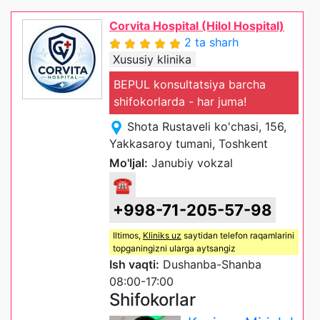
Corvita Hospital (Hilol Hospital)
2 ta sharh
Xususiy klinika
BEPUL konsultatsiya barcha
shifokorlarda - har juma!
Shota Rustaveli ko'chasi, 156,
Yakkasaroy tumani, Toshkent
Mo'ljal:
Janubiy vokzal
☎
+998-71-205-57-98
Iltimos,
Kliniks uz
saytidan telefon raqamlarini
topganingizni ularga aytsangiz
Ish vaqti:
Dushanba-Shanba
08:00-17:00
Shifokorlar