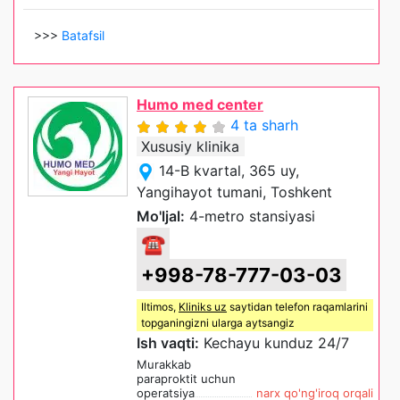
>>>
Batafsil
Humo med center
4 ta sharh
Xususiy klinika
14-B kvartal, 365 uy,
Yangihayot tumani, Toshkent
Mo'ljal:
4-metro stansiyasi
☎
+998-78-777-03-03
Iltimos,
Kliniks uz
saytidan telefon raqamlarini
topganingizni ularga aytsangiz
Ish vaqti:
Kechayu kunduz 24/7
Murakkab
paraproktit uchun
operatsiya
narx qo'ng'iroq orqali