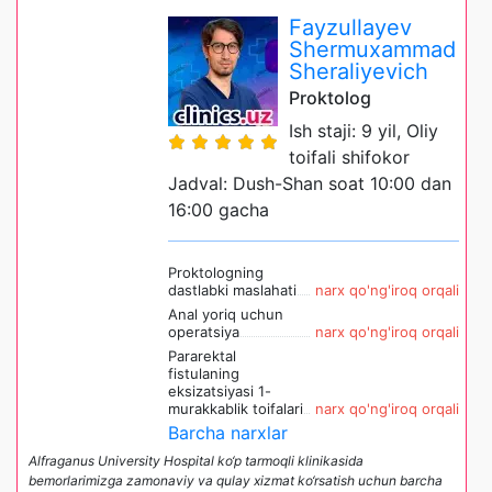
Fayzullayev
Shermuxammad
Sheraliyevich
Proktolog
Ish staji: 9 yil, Oliy
toifali shifokor
Jadval: Dush-Shan soat 10:00 dan
16:00 gacha
Proktologning
dastlabki maslahati
narx qo'ng'iroq orqali
Anal yoriq uchun
operatsiya
narx qo'ng'iroq orqali
Pararektal
fistulaning
eksizatsiyasi 1-
murakkablik toifalari
narx qo'ng'iroq orqali
Barcha narxlar
Alfraganus University Hospital ko‘p tarmoqli klinikasida
bemorlarimizga zamonaviy va qulay xizmat ko‘rsatish uchun barcha