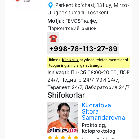
Parkent ko'chasi, 131 uy, Mirzo-
Ulugbek tumani, Toshkent
Mo'ljal:
"EVOS" кафе,
Паркентский рынок
☎
+998-78-113-27-89
Iltimos,
Kliniks uz
saytidan telefon raqamlarini
topganingizni ularga aytsangiz
Ish vaqti:
Пн-Сб 08:00-20:00, ЛОР
24/7, Педиатр 24/7, УЗИ 24/7,
Терапевт 24/7, Лаборатория 24/7
Shifokorlar
Kudratova
Sitora
Samandarovna
Proktolog,
Koloproktolog