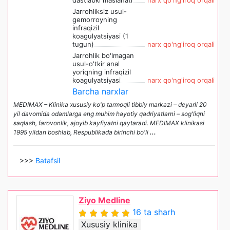
dastlabki maslahati
narx qo'ng'iroq orqali
Jarrohliksiz usul-
gemorroyning
infraqizil
koagulyatsiyasi (1
tugun)
narx qo'ng'iroq orqali
Jarrohlik bo'lmagan
usul-o'tkir anal
yoriqning infraqizil
koagulyatsiyasi
narx qo'ng'iroq orqali
Barcha narxlar
MEDIMAX – Klinika xususiy ko'p tarmoqli tibbiy markazi – deyarli 20
yil davomida odamlarga eng muhim hayotiy qadriyatlarni – sog'liqni
saqlash, farovonlik, ajoyib kayfiyatni qaytaradi. MEDIMAX klinikasi
1995 yildan boshlab, Respublikada birinchi bo'li
...
>>>
Batafsil
Ziyo Medline
16 ta sharh
Xususiy klinika