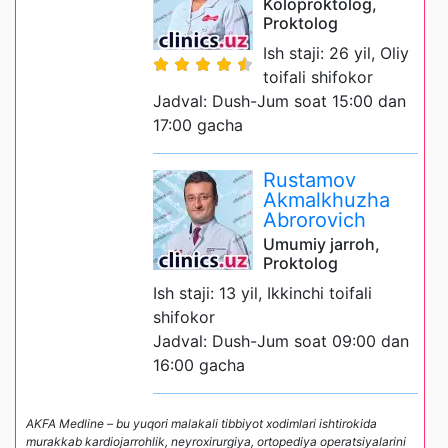
Koloproktolog,
Proktolog
Ish staji: 26 yil, Oliy
toifali shifokor
Jadval: Dush-Jum soat 15:00 dan
17:00 gacha
Rustamov
Akmalkhuzha
Abrorovich
Umumiy jarroh,
Proktolog
Ish staji: 13 yil, Ikkinchi toifali
shifokor
Jadval: Dush-Jum soat 09:00 dan
16:00 gacha
AKFA Medline – bu yuqori malakali tibbiyot xodimlari ishtirokida
murakkab kardiojarrohlik, neyroxirurgiya, ortopediya operatsiyalarini