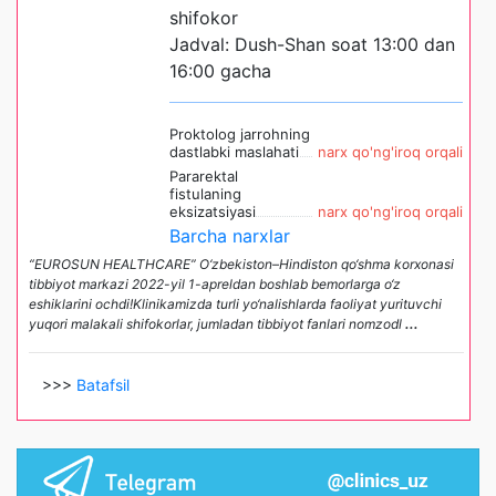
shifokor
Jadval: Dush-Shan soat 13:00 dan
16:00 gacha
Proktolog jarrohning
dastlabki maslahati
narx qo'ng'iroq orqali
Pararektal
fistulaning
eksizatsiyasi
narx qo'ng'iroq orqali
Barcha narxlar
“EUROSUN HEALTHCARE” O‘zbekiston–Hindiston qo‘shma korxonasi
tibbiyot markazi 2022-yil 1-apreldan boshlab bemorlarga o‘z
eshiklarini ochdi!Klinikamizda turli yo‘nalishlarda faoliyat yurituvchi
yuqori malakali shifokorlar, jumladan tibbiyot fanlari nomzodl
...
>>>
Batafsil