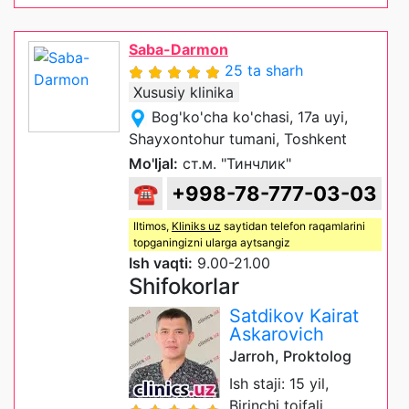
Saba-Darmon
25 ta sharh
Xususiy klinika
Bog'ko'cha ko'chasi, 17a uyi,
Shayxontohur tumani, Toshkent
Mo'ljal:
ст.м. "Тинчлик"
☎
+998-78-777-03-03
Iltimos,
Kliniks uz
saytidan telefon raqamlarini
topganingizni ularga aytsangiz
Ish vaqti:
9.00-21.00
Shifokorlar
Satdikov Kairat
Askarovich
Jarroh, Proktolog
Ish staji: 15 yil,
Birinchi toifali