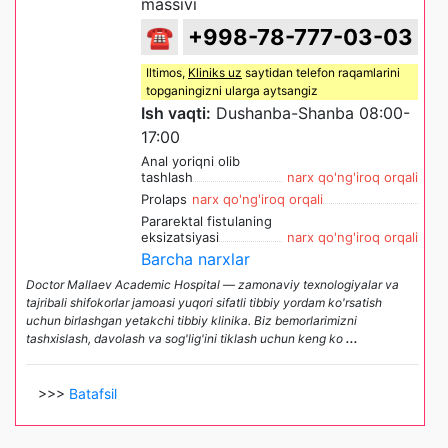
massivi
☎
+998-78-777-03-03
Iltimos,
Kliniks uz
saytidan telefon raqamlarini
topganingizni ularga aytsangiz
Ish vaqti:
Dushanba-Shanba 08:00-
17:00
Anal yoriqni olib
tashlash
narx qo'ng'iroq orqali
Prolaps
narx qo'ng'iroq orqali
Pararektal fistulaning
eksizatsiyasi
narx qo'ng'iroq orqali
Barcha narxlar
Doctor Mallaev Academic Hospital — zamonaviy texnologiyalar va
tajribali shifokorlar jamoasi yuqori sifatli tibbiy yordam ko'rsatish
uchun birlashgan yetakchi tibbiy klinika. Biz bemorlarimizni
tashxislash, davolash va sog'lig'ini tiklash uchun keng ko
...
>>>
Batafsil