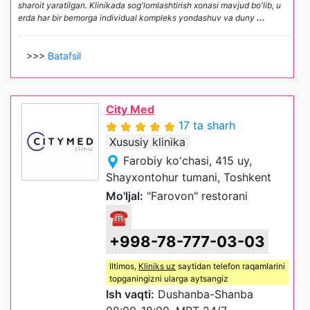
sharoit yaratilgan. Klinikada sog'lomlashtirish xonasi mavjud bo'lib, u
erda har bir bemorga individual kompleks yondashuv va duny
...
>>>
Batafsil
City Med
17 ta sharh
Xususiy klinika
Farobiy ko'chasi, 415 uy,
Shayxontohur tumani, Toshkent
Mo'ljal:
"Farovon" restorani
☎
+998-78-777-03-03
Iltimos,
Kliniks uz
saytidan telefon raqamlarini
topganingizni ularga aytsangiz
Ish vaqti:
Dushanba-Shanba