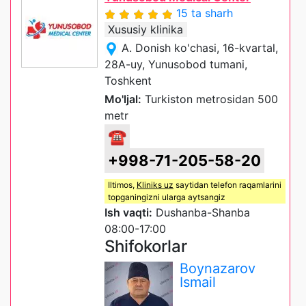
15 ta sharh
Xususiy klinika
A. Donish ko'chasi, 16-kvartal,
28A-uy, Yunusobod tumani,
Toshkent
Mo'ljal:
Turkiston metrosidan 500
metr
☎
+998-71-205-58-20
Iltimos,
Kliniks uz
saytidan telefon raqamlarini
topganingizni ularga aytsangiz
Ish vaqti:
Dushanba-Shanba
08:00-17:00
Shifokorlar
Boynazarov
Ismail