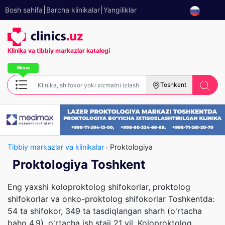
Bosh sahifa
Barcha klinikalar
Yangiliklar
Klinika va tibbiy
markazlar katalogi
Toshkent
Tibbiy markazlar va klinikalar
Proktologiya
Proktologiya Toshkent
Eng yaxshi koloproktolog shifokorlar, proktolog
shifokorlar va onko-proktolog shifokorlar Toshkentda:
54 ta shifokor, 349 ta tasdiqlangan sharh (o'rtacha
baho 4.9), o'rtacha ish staji 21 yil. Koloproktolog,