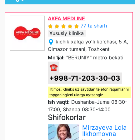
AKFA MEDLINE
77 ta sharh
Xususiy klinika
kichik xalqa yo'li ko'chasi, 5 A,
Olmazor tumani, Toshkent
Mo'ljal:
"BERUNIY" metro bekati
☎
+998-71-203-30-03
Iltimos,
Kliniks uz
saytidan telefon raqamlarini
topganingizni ularga aytsangiz
Ish vaqti:
Dushanba-Juma 08:30-
17:00, Shanba 08:30-14:00
Shifokorlar
Mirzayeva Lola
Ilkhomovna