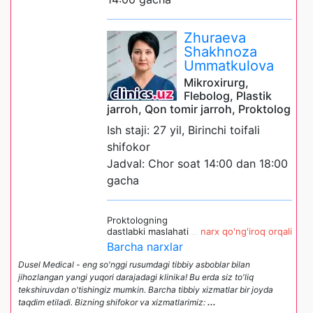
Zhuraeva
Shakhnoza
Ummatkulova
Mikroxirurg,
Flebolog, Plastik
jarroh, Qon tomir jarroh, Proktolog
Ish staji: 27 yil, Birinchi toifali
shifokor
Jadval: Chor soat 14:00 dan 18:00
gacha
Proktologning
dastlabki maslahati
narx qo'ng'iroq orqali
Barcha narxlar
Dusel Medical - eng so'nggi rusumdagi tibbiy asboblar bilan
jihozlangan yangi yuqori darajadagi klinika! Bu erda siz to'liq
tekshiruvdan o'tishingiz mumkin. Barcha tibbiy xizmatlar bir joyda
taqdim etiladi. Bizning shifokor va xizmatlarimiz:
...