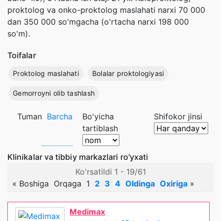
proktolog va onko-proktolog maslahati narxi 70 000
dan 350 000 so'mgacha (o'rtacha narxi 198 000
so'm).
Toifalar
Proktolog maslahati
Bolalar proktologiyasi
Gemorroyni olib tashlash
Tuman
Barcha
Bo'yicha
Shifokor jinsi
tartiblash
Klinikalar va tibbiy markazlari ro'yxati
Ko'rsatildi 1 - 19/61
«
Boshiga
Orqaga
1
2
3
4
Oldinga
Oxiriga
»
Medimax