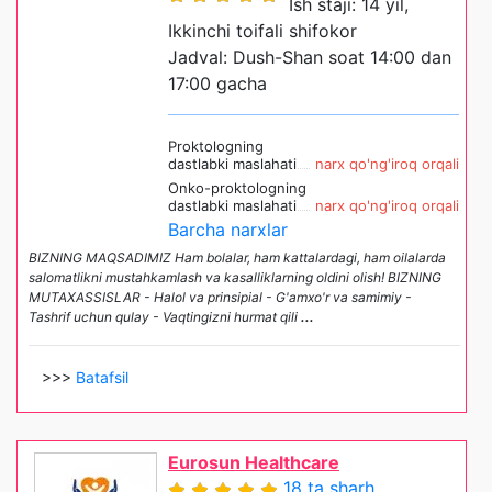
Ish staji: 14 yil,
Ikkinchi toifali shifokor
Jadval: Dush-Shan soat 14:00 dan
17:00 gacha
Proktologning
dastlabki maslahati
narx qo'ng'iroq orqali
Onko-proktologning
dastlabki maslahati
narx qo'ng'iroq orqali
Barcha narxlar
BIZNING MAQSADIMIZ Ham bolalar, ham kattalardagi, ham oilalarda
salomatlikni mustahkamlash va kasalliklarning oldini olish! BIZNING
MUTAXASSISLAR - Halol va prinsipial - G'amxo'r va samimiy -
Tashrif uchun qulay - Vaqtingizni hurmat qili
...
>>>
Batafsil
Eurosun Healthcare
18 ta sharh