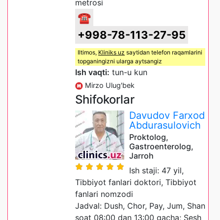
metrosi
☎
+998-78-113-27-95
Iltimos,
Kliniks uz
saytidan telefon raqamlarini
topganingizni ularga aytsangiz
Ish vaqti:
tun-u kun
Mirzo Ulug'bek
Shifokorlar
Davudov Farxod
Abdurasulovich
Proktolog,
Gastroenterolog,
Jarroh
Ish staji: 47 yil,
Tibbiyot fanlari doktori, Tibbiyot
fanlari nomzodi
Jadval: Dush, Chor, Pay, Jum, Shan
soat 08:00 dan 13:00 gacha; Sesh