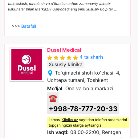
tashxislash, davolash va o'tkazish uchun zamonaviy asbob-
uskunalar bilan Markaziy Osiyodagi eng yirik xususiy ko'p tar
...
>>>
Batafsil
Dusel Medical
4 ta sharh
Xususiy klinika
To'qimachi shoh ko'chasi, 4,
Uchtepa tumani, Toshkent
Mo'ljal:
Ona va bola markazi
☎
+998-78-777-20-33
Iltimos,
Kliniks uz
saytidan telefon raqamlarini
topganingizni ularga aytsangiz
Ish vaqti:
08:00-22:00, Rentgen