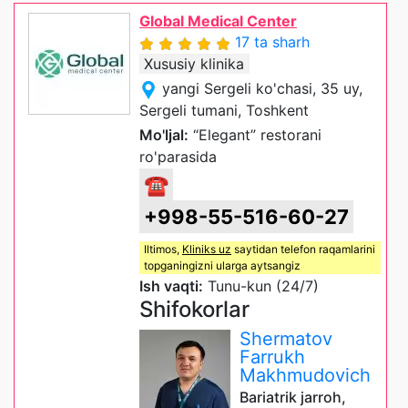
Global Medical Center
17 ta sharh
Xususiy klinika
yangi Sergeli ko'chasi, 35 uy,
Sergeli tumani, Toshkent
Mo'ljal:
“Elegant” restorani
ro'parasida
☎
+998-55-516-60-27
Iltimos,
Kliniks uz
saytidan telefon raqamlarini
topganingizni ularga aytsangiz
Ish vaqti:
Tunu-kun (24/7)
Shifokorlar
Shermatov
Farrukh
Makhmudovich
Bariatrik jarroh,