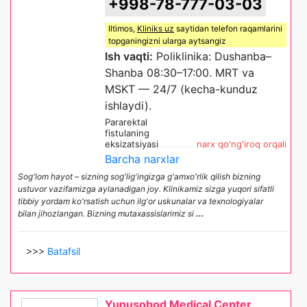
+998-78-777-03-03
Iltimos,
Kliniks uz
saytidan telefon raqamlarini
topganingizni ularga aytsangiz
Ish vaqti:
Poliklinika: Dushanba–
Shanba 08:30–17:00. MRT va
MSKT — 24/7 (kecha-kunduz
ishlaydi).
Pararektal
fistulaning
eksizatsiyasi
narx qo'ng'iroq orqali
Barcha narxlar
Sog'lom hayot – sizning sog'lig'ingizga g'amxo'rlik qilish bizning
ustuvor vazifamizga aylanadigan joy. Klinikamiz sizga yuqori sifatli
tibbiy yordam ko'rsatish uchun ilg'or uskunalar va texnologiyalar
bilan jihozlangan. Bizning mutaxassislarimiz si
...
>>>
Batafsil
Yunusobod Medical Center