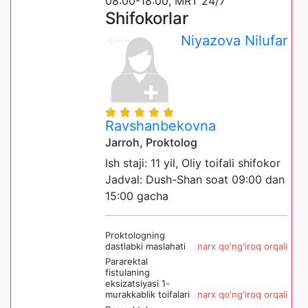
08:00-18:00, MRT 24/7
Shifokorlar
Niyazova Nilufar
Ravshanbekovna
Jarroh, Proktolog
Ish staji: 11 yil, Oliy toifali shifokor
Jadval: Dush-Shan soat 09:00 dan
15:00 gacha
Proktologning
dastlabki maslahati
narx qo'ng'iroq orqali
Pararektal
fistulaning
eksizatsiyasi 1-
murakkablik toifalari
narx qo'ng'iroq orqali