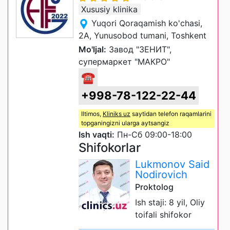
Xususiy klinika
Yuqori Qoraqamish ko'chasi,
2A, Yunusobod tumani, Toshkent
Mo'ljal:
Завод "ЗЕНИТ",
супермаркет "МАКРО"
☎
+998-78-122-22-44
Iltimos,
Kliniks uz
saytidan telefon raqamlarini
topganingizni ularga aytsangiz
Ish vaqti:
Пн-Сб 09:00-18:00
Shifokorlar
Lukmonov Said
Nodirovich
Proktolog
Ish staji: 8 yil, Oliy
toifali shifokor