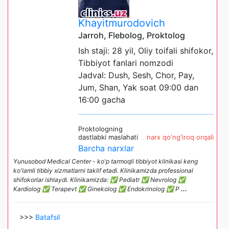
Khayitmurodovich
Jarroh, Flebolog, Proktolog
Ish staji: 28 yil, Oliy toifali shifokor,
Tibbiyot fanlari nomzodi
Jadval: Dush, Sesh, Chor, Pay,
Jum, Shan, Yak soat 09:00 dan
16:00 gacha
Proktologning
dastlabki maslahati
narx qo'ng'iroq orqali
Barcha narxlar
Yunusobod Medical Center - ko'p tarmoqli tibbiyot klinikasi keng
ko'lamli tibbiy xizmatlarni taklif etadi. Klinikamizda professional
shifokorlar ishlaydi. Klinikamizda: ✅ Pediatr ✅ Nevrolog ✅
Kardiolog ✅ Terapevt ✅ Ginekolog ✅ Endokrinolog ✅ P
...
>>>
Batafsil