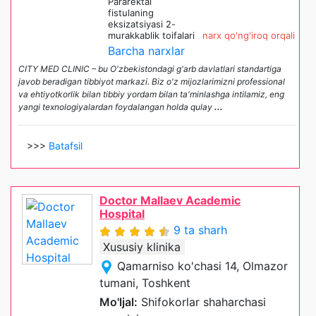
Pararektal
fistulaning
eksizatsiyasi 2-
murakkablik toifalari
narx qo'ng'iroq orqali
Barcha narxlar
CITY MED CLINIC – bu O'zbekistondagi g'arb davlatlari standartiga
javob beradigan tibbiyot markazi. Biz o'z mijozlarimizni professional
va ehtiyotkorlik bilan tibbiy yordam bilan ta'minlashga intilamiz, eng
yangi texnologiyalardan foydalangan holda qulay
...
>>>
Batafsil
Doctor Mallaev Academic
Hospital
9 ta sharh
Xususiy klinika
Qamarniso ko'chasi 14, Olmazor
tumani, Toshkent
Mo'ljal:
Shifokorlar shaharchasi