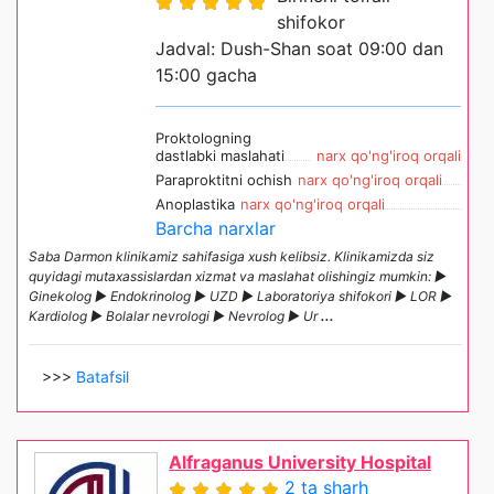
shifokor
Jadval: Dush-Shan soat 09:00 dan
15:00 gacha
Proktologning
dastlabki maslahati
narx qo'ng'iroq orqali
Paraproktitni ochish
narx qo'ng'iroq orqali
Anoplastika
narx qo'ng'iroq orqali
Barcha narxlar
Saba Darmon klinikamiz sahifasiga xush kelibsiz. Klinikamizda siz
quyidagi mutaxassislardan xizmat va maslahat olishingiz mumkin: ►
Ginekolog ► Endokrinolog ► UZD ► Laboratoriya shifokori ► LOR ►
Kardiolog ► Bolalar nevrologi ► Nevrolog ► Ur
...
>>>
Batafsil
Alfraganus University Hospital
2 ta sharh