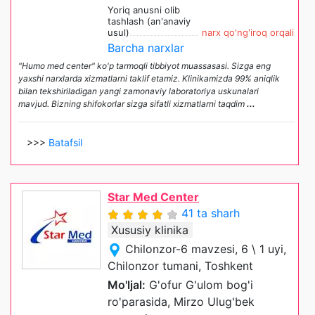
Yoriq anusni olib
tashlash (an'anaviy
usul)
narx qo'ng'iroq orqali
Barcha narxlar
"Humo med center" ko'p tarmoqli tibbiyot muassasasi. Sizga eng
yaxshi narxlarda xizmatlarni taklif etamiz. Klinikamizda 99% aniqlik
bilan tekshiriladigan yangi zamonaviy laboratoriya uskunalari
mavjud. Bizning shifokorlar sizga sifatli xizmatlarni taqdim
...
>>>
Batafsil
Star Med Center
41 ta sharh
Xususiy klinika
Chilonzor-6 mavzesi, 6 \ 1 uyi,
Chilonzor tumani, Toshkent
Mo'ljal:
G'ofur G'ulom bog'i
ro'parasida, Mirzo Ulug'bek