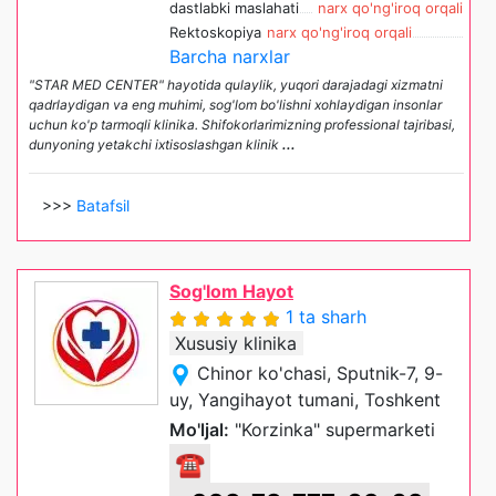
dastlabki maslahati
narx qo'ng'iroq orqali
Rektoskopiya
narx qo'ng'iroq orqali
Barcha narxlar
"STAR MED CENTER" hayotida qulaylik, yuqori darajadagi xizmatni
qadrlaydigan va eng muhimi, sog'lom bo'lishni xohlaydigan insonlar
uchun ko'p tarmoqli klinika. Shifokorlarimizning professional tajribasi,
dunyoning yetakchi ixtisoslashgan klinik
...
>>>
Batafsil
Sog'lom Hayot
1 ta sharh
Xususiy klinika
Chinor ko'chasi, Sputnik-7, 9-
uy, Yangihayot tumani, Toshkent
Mo'ljal:
"Korzinka" supermarketi
☎