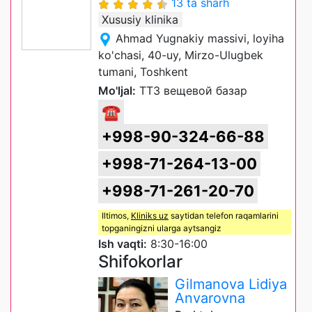
13 ta sharh
Xususiy klinika
Ahmad Yugnakiy massivi, loyiha
ko'chasi, 40-uy, Mirzo-Ulugbek
tumani, Toshkent
Mo'ljal:
ТТЗ вещевой базар
☎
+998-90-324-66-88
+998-71-264-13-00
+998-71-261-20-70
Iltimos,
Kliniks uz
saytidan telefon raqamlarini
topganingizni ularga aytsangiz
Ish vaqti:
8:30-16:00
Shifokorlar
Gilmanova Lidiya
Anvarovna