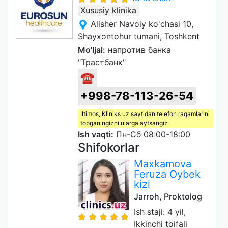
Xususiy klinika
Alisher Navoiy ko'chasi 10,
Shayxontohur tumani, Toshkent
Mo'ljal:
напротив банка
"Трастбанк"
☎
+998-78-113-26-54
Iltimos,
Kliniks uz
saytidan telefon raqamlarini
topganingizni ularga aytsangiz
Ish vaqti:
Пн-Сб 08:00-18:00
Shifokorlar
Maxkamova
Feruza Oybek
kizi
Jarroh, Proktolog
Ish staji: 4 yil,
Ikkinchi toifali