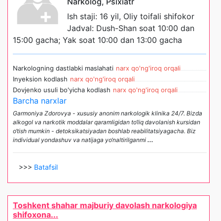
Narkolog, Psixiatr
Ish staji: 16 yil, Oliy toifali shifokor
Jadval: Dush-Shan soat 10:00 dan
15:00 gacha; Yak soat 10:00 dan 13:00 gacha
Narkologning dastlabki maslahati
narx qo'ng'iroq orqali
Inyeksion kodlash
narx qo'ng'iroq orqali
Dovjenko usuli bo'yicha kodlash
narx qo'ng'iroq orqali
Barcha narxlar
Garmoniya Zdorovya - xususiy anonim narkologik klinika 24/7. Bizda
alkogol va narkotik moddalar qaramligidan to‘liq davolanish kursidan
o‘tish mumkin - detoksikatsiyadan boshlab reabilitatsiyagacha. Biz
individual yondashuv va natijaga yo‘naltirilganmi
...
>>>
Batafsil
Toshkent shahar majburiy davolash narkologiya
shifoxona...