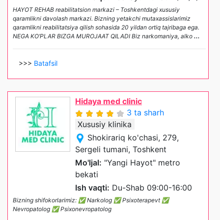
HAYOT REHAB reabilitatsion markazi – Toshkentdagi xususiy
qaramlikni davolash markazi. Bizning yetakchi mutaxassislarimiz
qaramlikni reabilitatsiya qilish sohasida 20 yildan ortiq tajribaga ega.
NEGA KO‘PLAR BIZGA MUROJAAT QILADI Biz narkomaniya, alko
...
>>>
Batafsil
Hidaya med clinic
3 ta sharh
Xususiy klinika
Shokirariq ko'chasi, 279,
Sergeli tumani, Toshkent
Mo'ljal:
"Yangi Hayot" metro
bekati
Ish vaqti:
Du-Shab 09:00-16:00
Bizning shifokorlarimiz: ✅ Narkolog ✅ Psixoterapevt ✅
Nevropatolog ✅ Psixonevropatolog