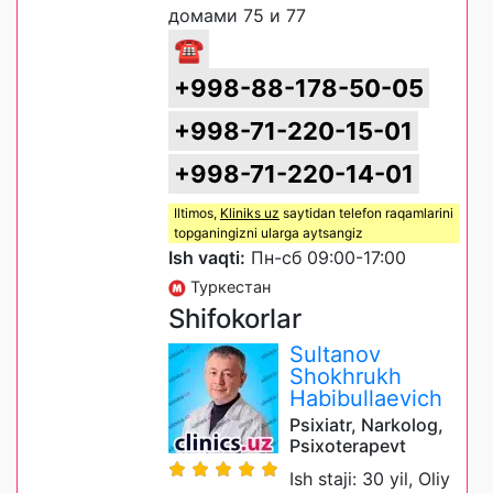
домами 75 и 77
☎
+998-88-178-50-05
+998-71-220-15-01
+998-71-220-14-01
Iltimos,
Kliniks uz
saytidan telefon raqamlarini
topganingizni ularga aytsangiz
Ish vaqti:
Пн-сб 09:00-17:00
Туркестан
Shifokorlar
Sultanov
Shokhrukh
Habibullaevich
Psixiatr, Narkolog,
Psixoterapevt
Ish staji: 30 yil, Oliy