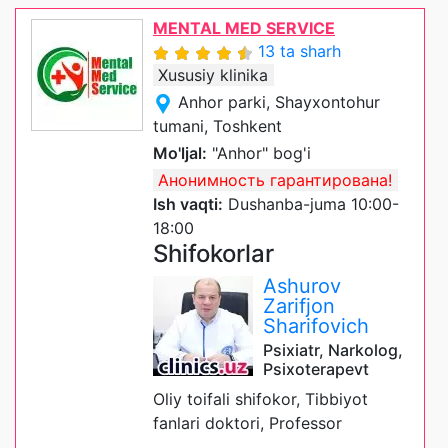
MENTAL MED SERVICE
13 ta sharh
Xususiy klinika
Anhor parki, Shayxontohur
tumani, Toshkent
Mo'ljal:
"Anhor" bog'i
Анонимность гарантирована!
Ish vaqti:
Dushanba-juma 10:00-
18:00
Shifokorlar
Ashurov
Zarifjon
Sharifovich
Psixiatr, Narkolog,
Psixoterapevt
Oliy toifali shifokor, Tibbiyot
fanlari doktori, Professor