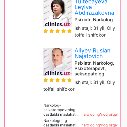
Tultebayeva
Leylya
Abdirazakovna
Psixiatr, Narkolog
Ish staji: 31 yil, Oliy
toifali shifokor
Aliyev Ruslan
Najafovich
Psixiatr, Narkolog,
Psixoterapevt,
seksopatolog
Ish staji: 31 yil, Oliy
toifali shifokor
Narkolog-
psixoterapevtning
dastlabki maslahati
narx qo'ng'iroq orqali
Narkologning
dastlabki maslahati
narx qo'ng'iroq orqali