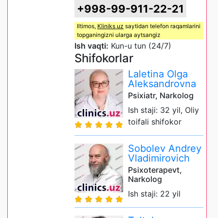
+998-99-911-22-21
Iltimos,
Kliniks uz
saytidan telefon raqamlarini
topganingizni ularga aytsangiz
Ish vaqti:
Kun-u tun (24/7)
Shifokorlar
Laletina Olga
Aleksandrovna
Psixiatr, Narkolog
Ish staji: 32 yil, Oliy
toifali shifokor
Sobolev Andrey
Vladimirovich
Psixoterapevt,
Narkolog
Ish staji: 22 yil