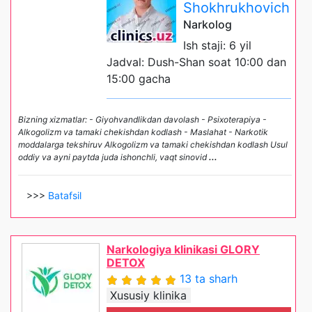
Shokhrukhovich
Narkolog
Ish staji: 6 yil
Jadval: Dush-Shan soat 10:00 dan
15:00 gacha
Bizning xizmatlar: - Giyohvandlikdan davolash - Psixoterapiya -
Alkogolizm va tamaki chekishdan kodlash - Maslahat - Narkotik
moddalarga tekshiruv Alkogolizm va tamaki chekishdan kodlash Usul
oddiy va ayni paytda juda ishonchli, vaqt sinovid
...
>>>
Batafsil
Narkologiya klinikasi GLORY
DETOX
13 ta sharh
Xususiy klinika