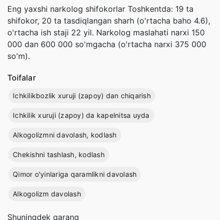
Eng yaxshi narkolog shifokorlar Toshkentda: 19 ta
shifokor, 20 ta tasdiqlangan sharh (o'rtacha baho 4.6),
o'rtacha ish staji 22 yil. Narkolog maslahati narxi 150
000 dan 600 000 so'mgacha (o'rtacha narxi 375 000
so'm).
Toifalar
Ichkilikbozlik xuruji (zapoy) dan chiqarish
Ichkilik xuruji (zapoy) da kapelnitsa uyda
Alkogolizmni davolash, kodlash
Chekishni tashlash, kodlash
Qimor o'yinlariga qaramlikni davolash
Alkogolizm davolash
Shuningdek qarang