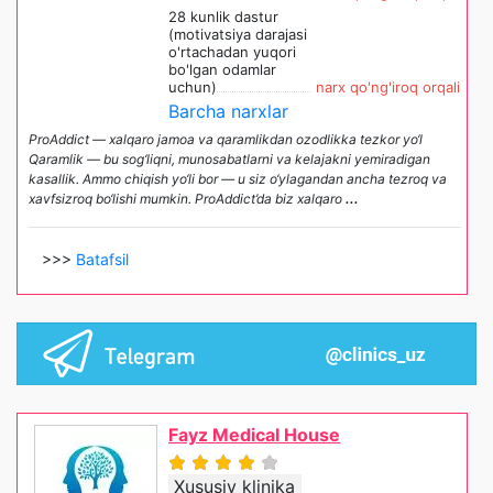
28 kunlik dastur
(motivatsiya darajasi
o'rtachadan yuqori
bo'lgan odamlar
uchun)
narx qo'ng'iroq orqali
Barcha narxlar
ProAddict — xalqaro jamoa va qaramlikdan ozodlikka tezkor yo‘l
Qaramlik — bu sog‘liqni, munosabatlarni va kelajakni yemiradigan
kasallik. Ammo chiqish yo‘li bor — u siz o‘ylagandan ancha tezroq va
xavfsizroq bo‘lishi mumkin. ProAddict’da biz xalqaro
...
>>>
Batafsil
Fayz Medical House
Xususiy klinika