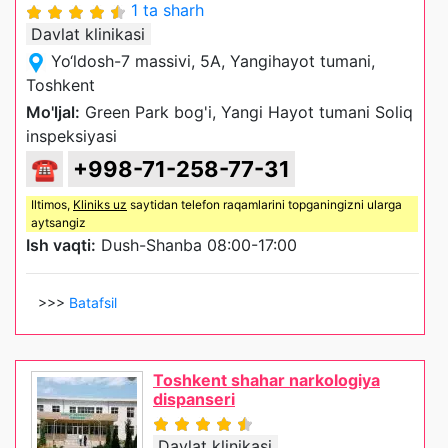
1 ta sharh
Davlat klinikasi
Yo‘ldosh-7 massivi, 5A, Yangihayot tumani,
Toshkent
Mo'ljal:
Green Park bog'i, Yangi Hayot tumani Soliq
inspeksiyasi
☎
+998-71-258-77-31
Iltimos,
Kliniks uz
saytidan telefon raqamlarini topganingizni ularga
aytsangiz
Ish vaqti:
Dush-Shanba 08:00-17:00
>>>
Batafsil
Toshkent shahar narkologiya
dispanseri
Davlat klinikasi