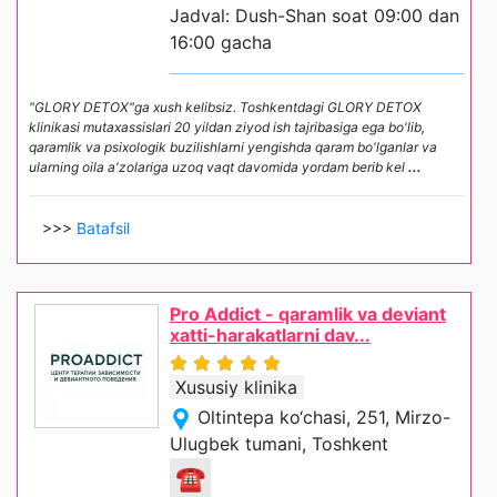
Jadval: Dush-Shan soat 09:00 dan
16:00 gacha
"GLORY DETOX"ga xush kelibsiz. Toshkentdagi GLORY DETOX
klinikasi mutaxassislari 20 yildan ziyod ish tajribasiga ega bo'lib,
qaramlik va psixologik buzilishlarni yengishda qaram bo'lganlar va
ularning oila a'zolariga uzoq vaqt davomida yordam berib kel
...
>>>
Batafsil
Pro Addict - qaramlik va deviant
xatti-harakatlarni dav...
Xususiy klinika
Oltintepa ko‘chasi, 251, Mirzo-
Ulugbek tumani, Toshkent
☎