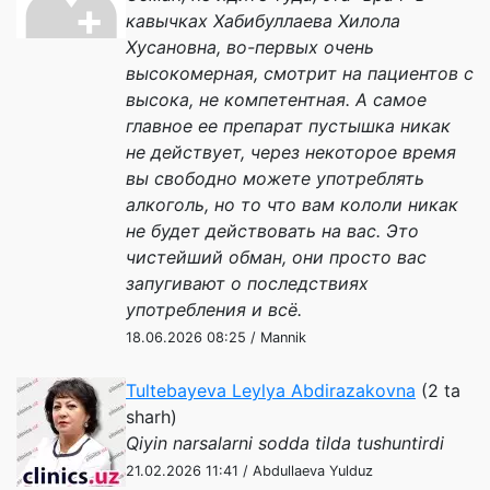
кавычках Хабибуллаева Хилола
Хусановна, во-первых очень
высокомерная, смотрит на пациентов с
высока, не компетентная. А самое
главное ее препарат пустышка никак
не действует, через некоторое время
вы свободно можете употреблять
алкоголь, но то что вам кололи никак
не будет действовать на вас. Это
чистейший обман, они просто вас
запугивают о последствиях
употребления и всё.
18.06.2026 08:25 / Mannik
Tultebayeva Leylya Abdirazakovna
(2 ta
sharh)
Qiyin narsalarni sodda tilda tushuntirdi
21.02.2026 11:41 / Abdullaeva Yulduz