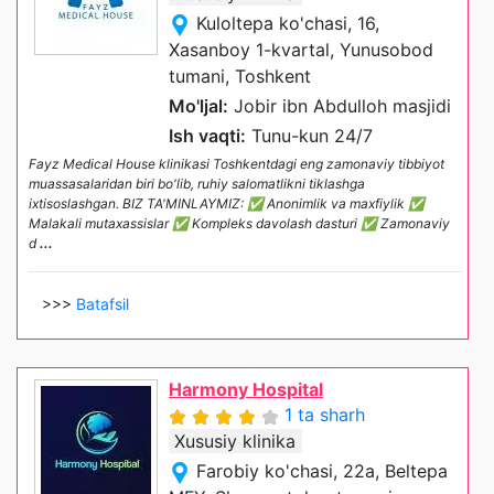
Kuloltepa ko'chasi, 16,
Xasanboy 1-kvartal, Yunusobod
tumani, Toshkent
Mo'ljal:
Jobir ibn Abdulloh masjidi
Ish vaqti:
Tunu-kun 24/7
Fayz Medical House klinikasi Toshkentdagi eng zamonaviy tibbiyot
muassasalaridan biri bo'lib, ruhiy salomatlikni tiklashga
ixtisoslashgan. BIZ TA'MINLAYMIZ: ✅ Anonimlik va maxfiylik ✅
Malakali mutaxassislar ✅ Kompleks davolash dasturi ✅ Zamonaviy
d
...
>>>
Batafsil
Harmony Hospital
1 ta sharh
Xususiy klinika
Farobiy ko'chasi, 22a, Beltepa