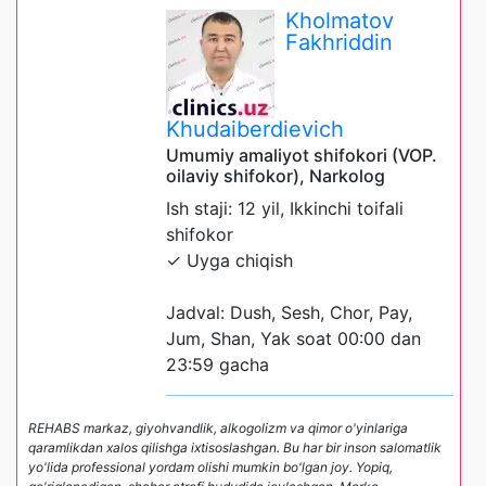
Kholmatov
Fakhriddin
Khudaiberdievich
Umumiy amaliyot shifokori (VOP.
oilaviy shifokor), Narkolog
Ish staji: 12 yil, Ikkinchi toifali
shifokor
✓ Uyga chiqish
Jadval: Dush, Sesh, Chor, Pay,
Jum, Shan, Yak soat 00:00 dan
23:59 gacha
REHABS markaz, giyohvandlik, alkogolizm va qimor o'yinlariga
qaramlikdan xalos qilishga ixtisoslashgan. Bu har bir inson salomatlik
yo'lida professional yordam olishi mumkin bo'lgan joy. Yopiq,