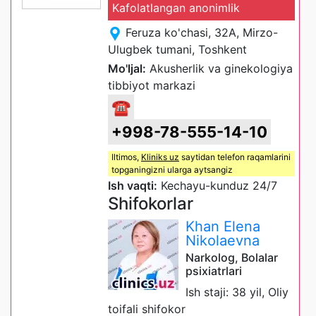
Kafolatlangan anonimlik
Feruza ko'chasi, 32A, Mirzo-
Ulugbek tumani, Toshkent
Mo'ljal:
Akusherlik va ginekologiya
tibbiyot markazi
☎
+998-78-555-14-10
Iltimos,
Kliniks uz
saytidan telefon raqamlarini
topganingizni ularga aytsangiz
Ish vaqti:
Kechayu-kunduz 24/7
Shifokorlar
Khan Elena
Nikolaevna
Narkolog, Bolalar
psixiatrlari
Ish staji: 38 yil, Oliy
toifali shifokor