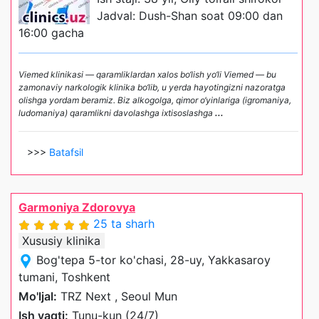
Jadval: Dush-Shan soat 09:00 dan
16:00 gacha
Viemed klinikasi — qaramliklardan xalos bo‘lish yo‘li Viemed — bu
zamonaviy narkologik klinika bo‘lib, u yerda hayotingizni nazoratga
olishga yordam beramiz. Biz alkogolga, qimor o‘yinlariga (igromaniya,
ludomaniya) qaramlikni davolashga ixtisoslashga
...
>>>
Batafsil
Garmoniya Zdorovya
25 ta sharh
Xususiy klinika
Bog'tepa 5-tor ko'chasi, 28-uy, Yakkasaroy
tumani, Toshkent
Mo'ljal:
TRZ Next , Seoul Mun
Ish vaqti:
Tunu-kun (24/7)