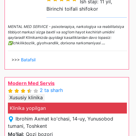
Ish staji: 11 yil,
Birinchi toifali shifokor
MENTAL MED SERVICE - psixoterapiya, narkologiya va reabilitatsiya
tibbiyot markazi sizga baxtli va sog'lom hayot kechirish umidini
qaytaradi! Klinikamizda quyidagi kasalliklardan davo topasiz:
✅Ichkilikbozlik, giyohvandlik, dorixona narkomaniyasi
...
>>>
Batafsil
Modern Med Servis
2 ta sharh
Xususiy klinika
Klinika yopilgan
Ibrohim Axmat ko'chasi, 14-uy, Yunusobod
tumani, Toshkent
Mo'ljal:
Qozi bozori