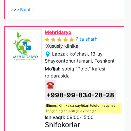
>>>
Batafsil
Mehridaryo
7 ta sharh
Xususiy klinika
Labzak ko'chasi, 13-uy,
Shayxontohur tumani, Toshkent
Mo'ljal:
sobiq "Polet" kafesi
ro'parasida
☎
+998-99-834-28-28
Iltimos,
Kliniks uz
saytidan telefon raqamlarini
topganingizni ularga aytsangiz
Ish vaqti:
09:00-15:00
Shifokorlar