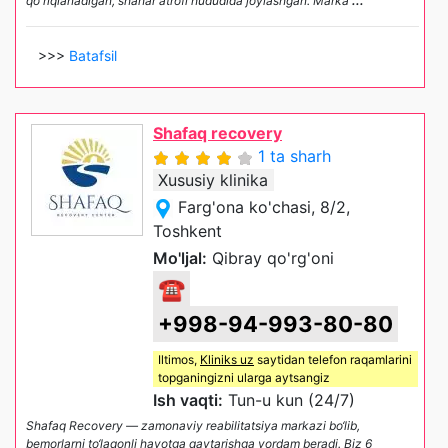
qo'riqlanadigan, shahar atrofi hududida joylashgan. Marka
...
>>>
Batafsil
Shafaq recovery
1 ta sharh
Xususiy klinika
Farg'ona ko'chasi, 8/2,
Toshkent
Mo'ljal:
Qibray qo'rg'oni
☎
+998-94-993-80-80
Iltimos,
Kliniks uz
saytidan telefon raqamlarini
topganingizni ularga aytsangiz
Ish vaqti:
Tun-u kun (24/7)
Shafaq Recovery — zamonaviy reabilitatsiya markazi bo‘lib,
bemorlarni to‘laqonli hayotga qaytarishga yordam beradi. Biz 6