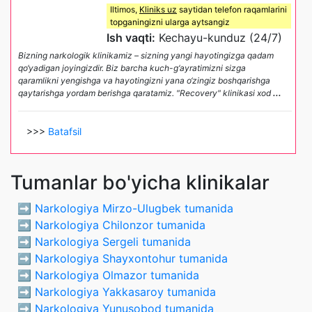
Iltimos,
Kliniks uz
saytidan telefon raqamlarini
topganingizni ularga aytsangiz
Ish vaqti:
Kechayu-kunduz (24/7)
Bizning narkologik klinikamiz – sizning yangi hayotingizga qadam
qo‘yadigan joyingizdir. Biz barcha kuch-g‘ayratimizni sizga
qaramlikni yengishga va hayotingizni yana o‘zingiz boshqarishga
qaytarishga yordam berishga qaratamiz. "Recovery" klinikasi xod
...
>>>
Batafsil
Tumanlar bo'yicha klinikalar
➡️
Narkologiya Mirzo-Ulugbek tumanida
➡️
Narkologiya Chilonzor tumanida
➡️
Narkologiya Sergeli tumanida
➡️
Narkologiya Shayxontohur tumanida
➡️
Narkologiya Olmazor tumanida
➡️
Narkologiya Yakkasaroy tumanida
➡️
Narkologiya Yunusobod tumanida