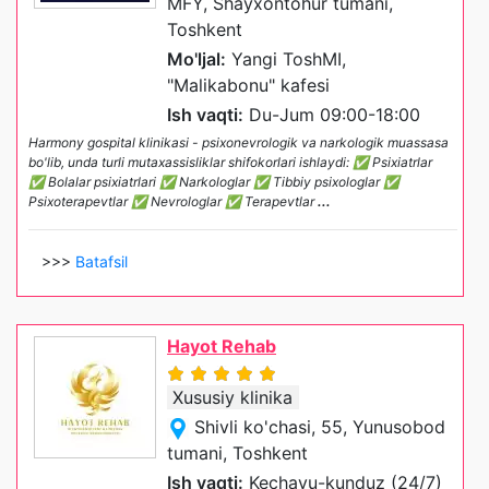
MFY, Shayxontohur tumani,
Toshkent
Mo'ljal:
Yangi ToshMI,
"Malikabonu" kafesi
Ish vaqti:
Du-Jum 09:00-18:00
Harmony gospital klinikasi - psixonevrologik va narkologik muassasa
bo'lib, unda turli mutaxassisliklar shifokorlari ishlaydi: ✅ Psixiatrlar
✅ Bolalar psixiatrlari ✅ Narkologlar ✅ Tibbiy psixologlar ✅
Psixoterapevtlar ✅ Nevrologlar ✅ Terapevtlar
...
>>>
Batafsil
Hayot Rehab
Xususiy klinika
Shivli ko'chasi, 55, Yunusobod
tumani, Toshkent
Ish vaqti:
Kechayu-kunduz (24/7)