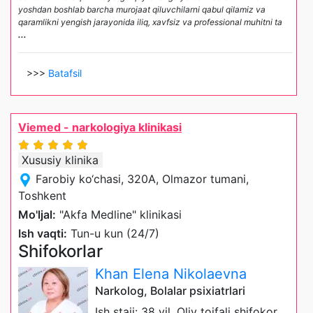
yoshdan boshlab barcha murojaat qiluvchilarni qabul qilamiz va
qaramlikni yengish jarayonida iliq, xavfsiz va professional muhitni ta
...
>>>
Batafsil
Viemed - narkologiya klinikasi
Xususiy klinika
Farobiy ko‘chasi, 320A, Olmazor tumani,
Toshkent
Mo'ljal:
"Akfa Medline" klinikasi
Ish vaqti:
Tun-u kun (24/7)
Shifokorlar
Khan Elena Nikolaevna
Narkolog, Bolalar psixiatrlari
Ish staji: 38 yil, Oliy toifali shifokor