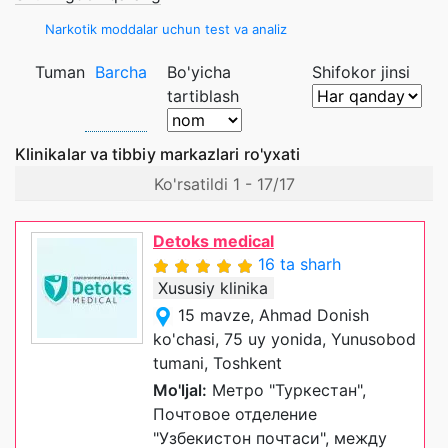
Narkotik moddalar uchun test va analiz
Tuman
Barcha
Bo'yicha
Shifokor jinsi
tartiblash
Klinikalar va tibbiy markazlari ro'yxati
Ko'rsatildi 1 - 17/17
Detoks medical
16 ta sharh
Xususiy klinika
15 mavze, Ahmad Donish
ko'chasi, 75 uy yonida, Yunusobod
tumani, Toshkent
Mo'ljal:
Метро "Туркестан",
Почтовое отделение
"Узбекистон почтаси", между