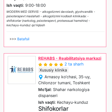
Ish vaqti:
9:00-18:00
MODERN MED SERVIS: - alkogolizmni davolash, giyohvandlik -
psixoterapevt maslahati - alkogolizmni kodlash klinikada: -
shifokorlar (narkolog, psixoterapevt, protsessual hamshira) -
kechayu-kunduz qo'riqlash
>>>
Batafsil
REHABS - Reabilitatsiya markazi
2 ta sharh
Xususiy klinika
Arnasoy ko‘chasi, 35-uy,
Chilonzor tumani, Toshkent
Mo'ljal:
Shahar narkologiya
dispanseri
Ish vaqti:
Kechayu-kunduz
Shifokorlar