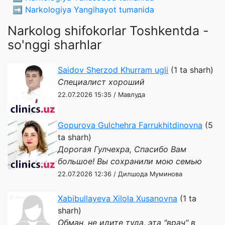
➡️
Narkologiya Yangihayot tumanida
Narkolog shifokorlar Toshkentda -
so'nggi sharhlar
Saidov Sherzod Khurram ugli
(1 ta sharh)
Специалист хороший
22.07.2026 15:35 / Мавлуда
Gopurova Gulchehra Farrukhitdinovna
(5
ta sharh)
Дорогая Гулчехра, Спасибо Вам
большое! Вы сохранили мою семью
22.07.2026 12:36 / Дилшода Муминова
Xabibullayeva Xilola Xusanovna
(1 ta
sharh)
Обман, не идите туда, эта "врач" в