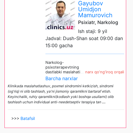
Gayubov
Umidjon
Mamurovich
Psixiatr, Narkolog
Ish staji: 9 yil
Jadval: Dush-Shan soat 09:00 dan
15:00 gacha
Narkolog-
psixoterapevtning
dastlabki maslahati
narx qo'ng'iroq orqali
Barcha narxlar
Klinikada maslahatlashuv, poxmel sindromini ketkizish, sindromi
(og'riq) ni olib tashlash, ya'ni jismoniy qaramlikni bartaraf etish.
Keyinchalik, ruhiy qaramlikni(kodlash yoki boshqa usullarni) olib
tashlash uchun individual anti-needetseptiv terapiya tan
...
>>>
Batafsil