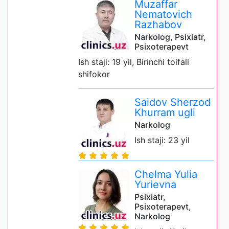
Muzaffar
Nematovich
Razhabov
Narkolog, Psixiatr,
Psixoterapevt
Ish staji: 19 yil, Birinchi toifali
shifokor
Saidov Sherzod
Khurram ugli
Narkolog
Ish staji: 23 yil
Chelma Yulia
Yurievna
Psixiatr,
Psixoterapevt,
Narkolog