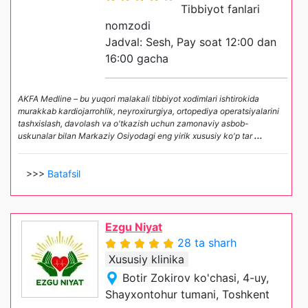
Tibbiyot fanlari
nomzodi
Jadval: Sesh, Pay soat 12:00 dan
16:00 gacha
AKFA Medline – bu yuqori malakali tibbiyot xodimlari ishtirokida
murakkab kardiojarrohlik, neyroxirurgiya, ortopediya operatsiyalarini
tashxislash, davolash va o'tkazish uchun zamonaviy asbob-
uskunalar bilan Markaziy Osiyodagi eng yirik xususiy ko'p tar
...
>>>
Batafsil
Ezgu Niyat
28 ta sharh
Xususiy klinika
Botir Zokirov ko'chasi, 4-uy,
Shayxontohur tumani, Toshkent