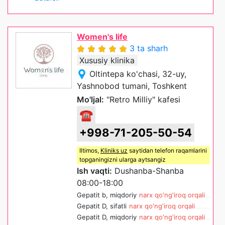
Women's life
3 ta sharh
Xususiy klinika
Oltintepa ko'chasi, 32-uy,
Yashnobod tumani, Toshkent
Mo'ljal:
"Retro Milliy" kafesi
☎
+998-71-205-50-54
Iltimos,
Kliniks uz
saytidan telefon raqamlarini
topganingizni ularga aytsangiz
Ish vaqti:
Dushanba-Shanba
08:00-18:00
Gepatit b, miqdoriy
narx qo'ng'iroq orqali
Gepatit D, sifatli
narx qo'ng'iroq orqali
Gepatit D, miqdoriy
narx qo'ng'iroq orqali