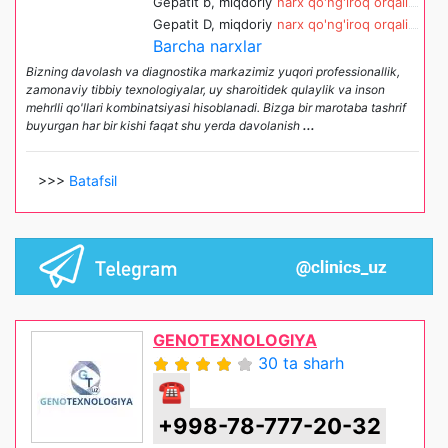
Gepatit b, miqdoriy
narx qo'ng'iroq orqali
Gepatit D, miqdoriy
narx qo'ng'iroq orqali
Barcha narxlar
Bizning davolash va diagnostika markazimiz yuqori professionallik,
zamonaviy tibbiy texnologiyalar, uy sharoitidek qulaylik va inson
mehrlli qo'llari kombinatsiyasi hisoblanadi. Bizga bir marotaba tashrif
buyurgan har bir kishi faqat shu yerda davolanish
...
>>>
Batafsil
GENOTEXNOLOGIYA
30 ta sharh
☎
+998-78-777-20-32