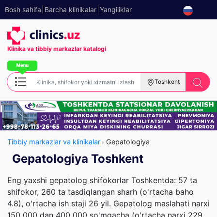
Bosh sahifa
Barcha klinikalar
Yangiliklar
Klinika va tibbiy
markazlar katalogi
Toshkent
Tibbiy markazlar va klinikalar
Gepatologiya
Gepatologiya Toshkent
Eng yaxshi gepatolog shifokorlar Toshkentda: 57 ta
shifokor, 260 ta tasdiqlangan sharh (o'rtacha baho
4.8), o'rtacha ish staji 26 yil. Gepatolog maslahati narxi
150 000 dan 400 000 so'mgacha (o'rtacha narxi 229