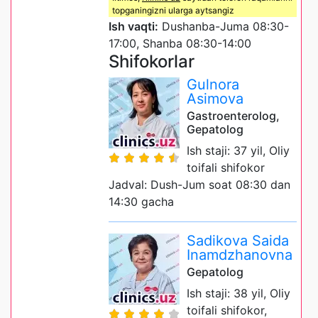
topganingizni ularga aytsangiz
Ish vaqti:
Dushanba-Juma 08:30-
17:00, Shanba 08:30-14:00
Shifokorlar
Gulnora
Asimova
Gastroenterolog,
Gepatolog
Ish staji: 37 yil, Oliy
toifali shifokor
Jadval: Dush-Jum soat 08:30 dan
14:30 gacha
Sadikova Saida
Inamdzhanovna
Gepatolog
Ish staji: 38 yil, Oliy
toifali shifokor,