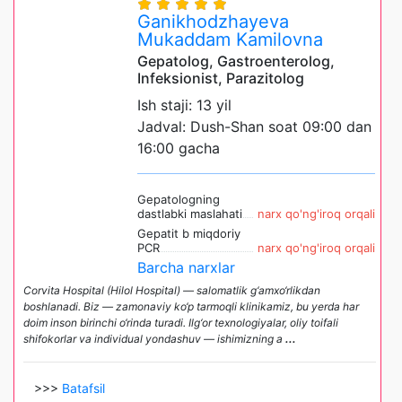
Ganikhodzhayeva
Mukaddam Kamilovna
Gepatolog, Gastroenterolog,
Infeksionist, Parazitolog
Ish staji: 13 yil
Jadval: Dush-Shan soat 09:00 dan
16:00 gacha
Gepatologning
dastlabki maslahati
narx qo'ng'iroq orqali
Gepatit b miqdoriy
PCR
narx qo'ng'iroq orqali
Barcha narxlar
Corvita Hospital (Hilol Hospital) — salomatlik g‘amxo‘rlikdan
boshlanadi. Biz — zamonaviy ko‘p tarmoqli klinikamiz, bu yerda har
doim inson birinchi o‘rinda turadi. Ilg‘or texnologiyalar, oliy toifali
shifokorlar va individual yondashuv — ishimizning a
...
>>>
Batafsil