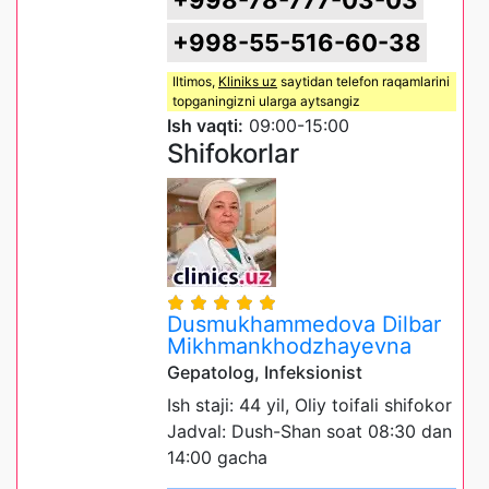
+998-55-516-60-38
Iltimos,
Kliniks uz
saytidan telefon raqamlarini
topganingizni ularga aytsangiz
Ish vaqti:
09:00-15:00
Shifokorlar
Dusmukhammedova Dilbar
Mikhmankhodzhayevna
Gepatolog, Infeksionist
Ish staji: 44 yil, Oliy toifali shifokor
Jadval: Dush-Shan soat 08:30 dan
14:00 gacha