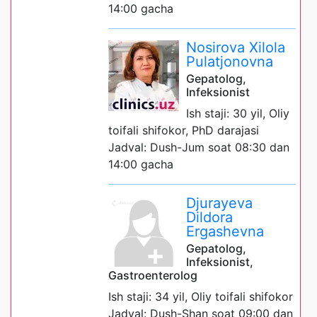
14:00 gacha
Nosirova Xilola
Pulatjonovna
Gepatolog,
Infeksionist
Ish staji: 30 yil, Oliy
toifali shifokor, PhD darajasi
Jadval: Dush-Jum soat 08:30 dan
14:00 gacha
Djurayeva
Dildora
Ergashevna
Gepatolog,
Infeksionist,
Gastroenterolog
Ish staji: 34 yil, Oliy toifali shifokor
Jadval: Dush-Shan soat 09:00 dan