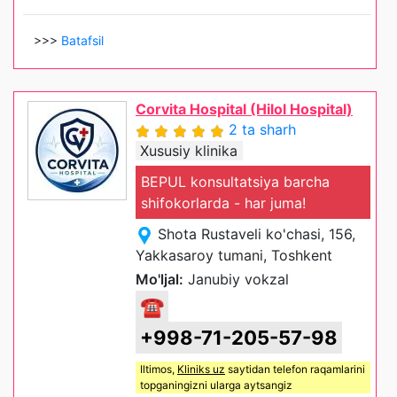
>>>
Batafsil
Corvita Hospital (Hilol Hospital)
2 ta sharh
Xususiy klinika
BEPUL konsultatsiya barcha
shifokorlarda - har juma!
Shota Rustaveli ko'chasi, 156,
Yakkasaroy tumani, Toshkent
Mo'ljal:
Janubiy vokzal
☎
+998-71-205-57-98
Iltimos,
Kliniks uz
saytidan telefon raqamlarini
topganingizni ularga aytsangiz