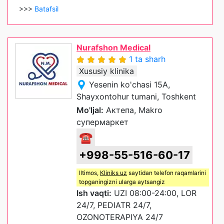
>>>
Batafsil
Nurafshon Medical
1 ta sharh
Xususiy klinika
Yesenin ko'chasi 15A,
Shayxontohur tumani, Toshkent
Mo'ljal:
Актепа, Makro
супермаркет
☎
+998-55-516-60-17
Iltimos,
Kliniks uz
saytidan telefon raqamlarini
topganingizni ularga aytsangiz
Ish vaqti:
UZI 08:00-24:00, LOR
24/7, PEDIATR 24/7,
OZONOTERAPIYA 24/7