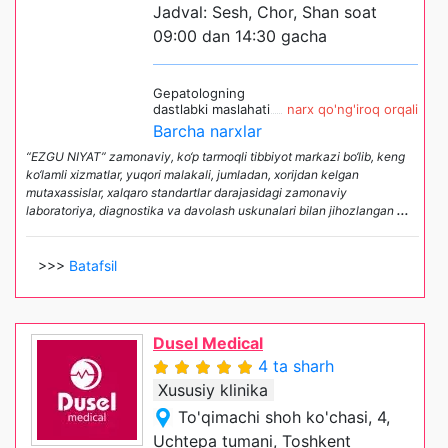
Jadval: Sesh, Chor, Shan soat
09:00 dan 14:30 gacha
Gepatologning
dastlabki maslahati
narx qo'ng'iroq orqali
Barcha narxlar
“EZGU NIYAT” zamonaviy, ko‘p tarmoqli tibbiyot markazi bo‘lib, keng
ko‘lamli xizmatlar, yuqori malakali, jumladan, xorijdan kelgan
mutaxassislar, xalqaro standartlar darajasidagi zamonaviy
laboratoriya, diagnostika va davolash uskunalari bilan jihozlangan
...
>>>
Batafsil
Dusel Medical
4 ta sharh
Xususiy klinika
To'qimachi shoh ko'chasi, 4,
Uchtepa tumani, Toshkent