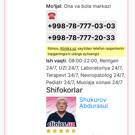
Mo'ljal:
Ona va bola markazi
☎
+998-78-777-03-03
+998-78-777-20-33
Iltimos,
Kliniks uz
saytidan telefon raqamlarini
topganingizni ularga aytsangiz
Ish vaqti:
08:00-22:00, Rentgen
24/7, UZI 24/7, Laboratoriya 24/7,
Terapevt 24/7, Nevropatolog 24/7,
Pediatr 24/7, Muolaja xonasi 24/7
Shifokorlar
Shukurov
Abdurasul