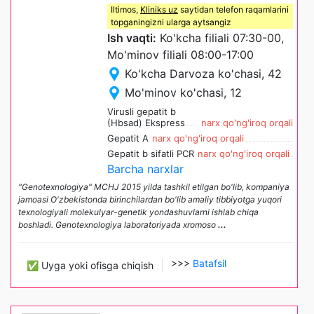
Iltimos,
Kliniks uz
saytidan telefon raqamlarini
topganingizni ularga aytsangiz
Ish vaqti:
Ko'kcha filiali 07:30-00,
Mo'minov filiali 08:00-17:00
Ko'kcha Darvoza ko'chasi, 42
Mo'minov ko'chasi, 12
Virusli gepatit b
(Hbsad) Ekspress
narx qo'ng'iroq orqali
Gepatit A
narx qo'ng'iroq orqali
Gepatit b sifatli PCR
narx qo'ng'iroq orqali
Barcha narxlar
"Genotexnologiya" MCHJ 2015 yilda tashkil etilgan bo'lib, kompaniya
jamoasi O'zbekistonda birinchilardan bo'lib amaliy tibbiyotga yuqori
texnologiyali molekulyar-genetik yondashuvlarni ishlab chiqa
boshladi. Genotexnologiya laboratoriyada xromoso
...
>>>
Batafsil
✅ Uyga yoki ofisga chiqish