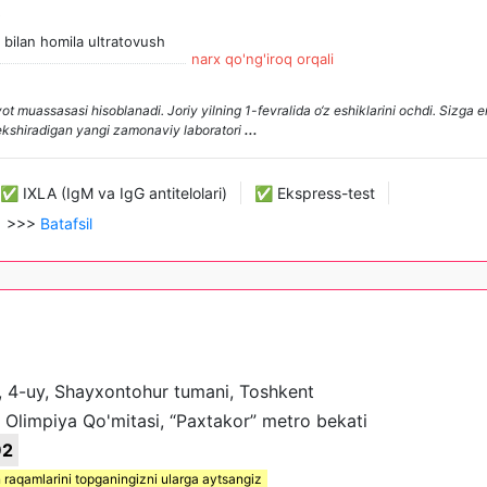
0
 bilan homila ultratovush
narx qo'ng'iroq orqali
muassasasi hisoblanadi. Joriy yilning 1-fevralida o‘z eshiklarini ochdi. Sizga e
 tekshiradigan yangi zamonaviy laboratori
...
✅ IXLA (IgM va IgG antitelolari)
✅ Ekspress-test
>>>
Batafsil
i, 4-uy, Shayxontohur tumani, Toshkent
 Olimpiya Qo'mitasi, “Paxtakor” metro bekati
92
 raqamlarini topganingizni ularga aytsangiz