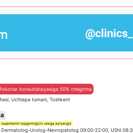
ifokorlar konsultatsiyasiga 50% chegirma
chasi, Uchtepa tumani, Toshkent
48
 raqamlarini topganingizni ularga aytsangiz
, Dermatolog-Urolog-Nevropatolog 09:00-22:00, UShI 08:3