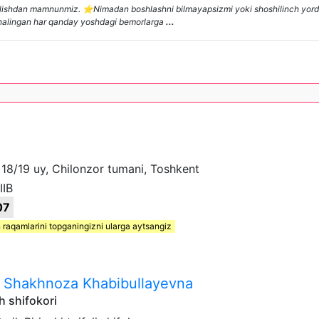
lif qilishdan mamnunmiz. ⭐️Nimadan boshlashni bilmayapsizmi yoki shoshilinch yo
a chalingan har qanday yoshdagi bemorlarga
...
 18/19 uy, Chilonzor tumani, Toshkent
IIB
07
 raqamlarini topganingizni ularga aytsangiz
a Shakhnoza Khabibullayevna
h shifokori