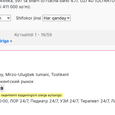
inika, 597 ta sharh (o'rtacha baho 4.7). UZI 4D (ULTRAT
 411 000 so'm).
Shifokor jinsi
Ko'rsatildi 1 - 19/59
iriga
»
 uy, Mirzo-Ulugbek tumani, Toshkent
ркентский рынок
89
 raqamlarini topganingizni ularga aytsangiz
:00, ЛОР 24/7, Педиатр 24/7, УЗИ 24/7, Терапевт 24/7, 