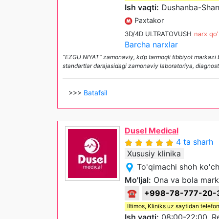
Ish vaqti:
Dushanba-Shan
Paxtakor
3D/4D ULTRATOVUSH
narx qo'
Barcha narxlar
“EZGU NIYAT” zamonaviy, ko‘p tarmoqli tibbiyot markazi bo‘
standartlar darajasidagi zamonaviy laboratoriya, diagnos
>>>
Batafsil
Dusel Medical
4 ta sharh
Xususiy klinika
To'qimachi shoh ko'ch
Mo'ljal:
Ona va bola mark
☎
+998-78-777-20-
Iltimos,
Kliniks uz
saytidan telefon
Ish vaqti:
08:00-22:00, Re