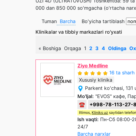
UZI 4D (ULTRATOVUSH) Toshkentda: 59 ta kl
000 dan 850 000 so'mgacha (o'rtacha narxi
Tuman
Barcha
Bo'yicha tartiblash
Klinikalar va tibbiy markazlari ro'yxati
«
Boshiga
Orqaga
1
2
3
4
Oldinga
Ox
Ziyo Medline
16 ta sharh
Xususiy klinika
Parkent ko'chasi, 131
Mo'ljal:
"EVOS" кафе, Па
☎
+998-78-113-27-
Iltimos,
Kliniks uz
saytidan telefon
Ish vaqti:
Пн-Сб 08:00-20
24/7
Barcha narxlar