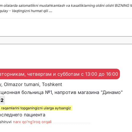
 oilalarda salomatlikni mustahkamlash va kasalliklarning oldini olish! BIZNI
qulay - Vaqtingizni hurmat qili
...
вторникам, четвергам и субботам с 13:00 до 16:00
y, Olmazor tumani, Toshkent
ционная больница №1, напротив магазина "Динамо"
82
 raqamlarini topganingizni ularga aytsangiz
оследнего пациента
shiruvi
narx qo'ng'iroq orqali