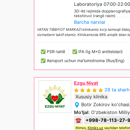
Laboratoriya 07:00-22:0
3D-4d rejimida dopplerografiya
tekshiruvi (rangli rasm)
Barcha narxlar
VATAN TIBBIYOT MARKAZI klinikamiz ko'p tarmoqli tibbiyot 
xizmatlarni taklif etamiz. Klinikamizda 99% aniqlik bilan
✅ PSR-tahlil
✅ IFA (Ig M+G antitelolari)
✅ Aeroport uchun ma'lumotnoma (Rus/Eng)
Ezgu Niyat
28 ta sharh
Xususiy klinika
Botir Zokirov ko'chas
Mo'ljal:
O'zbekiston Milliy
☎
+998-78-113-27-
Iltimos,
Kliniks uz
saytidan telefon