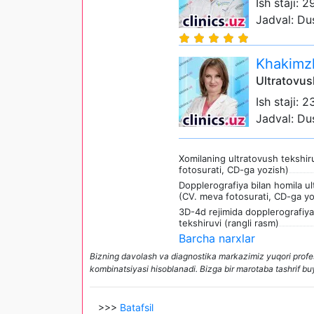
Ish staji: 2
Jadval: Du
Khakimz
Ultratovus
Ish staji: 2
Jadval: Du
Xomilaning ultratovush tekshiru
fotosurati, CD-ga yozish)
Dopplerografiya bilan homila u
(CV. meva fotosurati, CD-ga yo
3D-4d rejimida dopplerografiya
tekshiruvi (rangli rasm)
Barcha narxlar
Bizning davolash va diagnostika markazimiz yuqori professi
kombinatsiyasi hisoblanadi. Bizga bir marotaba tashrif bu
>>>
Batafsil