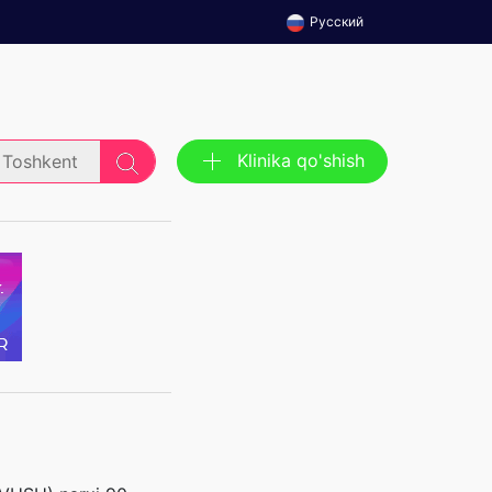
Русский
Klinika qo'shish
Toshkent