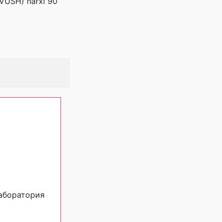
OVUSH) narxi 90
Лаборатория