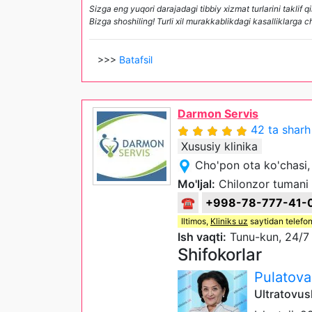
Sizga eng yuqori darajadagi tibbiy xizmat turlarini tak
Bizga shoshiling! Turli xil murakkablikdagi kasalliklarg
>>>
Batafsil
Darmon Servis
42 ta sharh
Xususiy klinika
Cho'pon ota ko'chasi,
Mo'ljal:
Chilonzor tumani 
☎
+998-78-777-41-
Iltimos,
Kliniks uz
saytidan telefon
Ish vaqti:
Tunu-kun, 24/7
Shifokorlar
Pulatov
Ultratovus