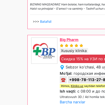
BIZNING MAQSADIMIZ Ham bolalar, ham kattalardagi, ham
Halol va prinsipial - G'amxo'r va samimiy - Tashrif uchun 
>>>
Batafsil
Big Pharm
Xususiy klinika
Скидка 15% на УЗИ по 
Sebzor ko'chasi, 4B u
Mo'ljal:
городская инфек
☎
+998-78-113-27-
Iltimos,
Kliniks uz
saytidan telefon
Ish vaqti:
с 08:00 и до п
Ultratovush 3D / 4d homila tek
Barcha narxlar