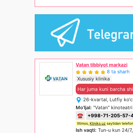
Vatan tibbiyot markazi
8 ta sharh
Xususiy klinika
Har juma kuni barcha sh
26-kvartal, Lutfiy ko‘
Mo'ljal:
"Vatan" kinoteatri
☎
+998-71-205-57-
Iltimos,
Kliniks uz
saytidan telefon
Ish vaqti:
Tun-u kun 24/7