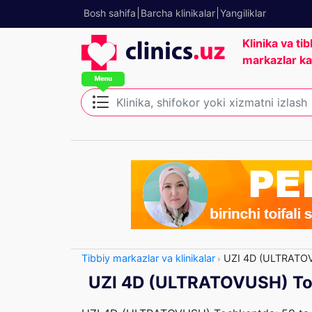
Bosh sahifa
Barcha klinikalar
Yangiliklar
Klinika va tib
markazlar ka
Tibbiy markazlar va klinikalar
UZI 4D (ULTRATO
UZI 4D (ULTRATOVUSH) To