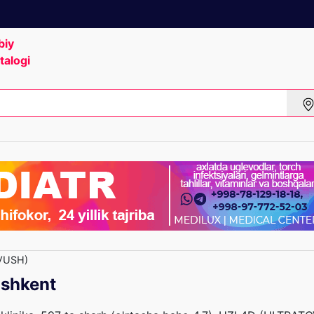
biy
talogi
VUSH)
shkent