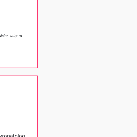
islar, xalqaro
evropatolog