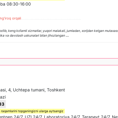
ba 08:30-16:00
ng'iroq orqali
lib, keng ko‘lamli xizmatlar, yuqori malakali, jumladan, xorijdan kelgan mutaxass
tika va davolash uskunalari bilan jihozlangan
...
asi, 4, Uchtepa tumani, Toshkent
azi
33
 raqamlarini topganingizni ularga aytsangiz
ntgen 24/7, UZI 24/7, Laboratoriya 24/7, Terapevt 24/7, N