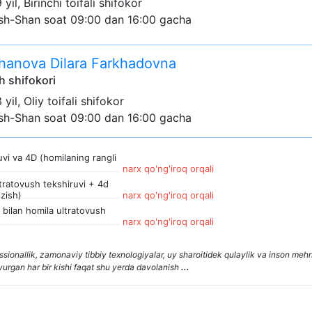
9 yil, Birinchi toifali shifokor
sh-Shan soat 09:00 dan 16:00 gacha
hanova Dilara Farkhadovna
h shifokori
3 yil, Oliy toifali shifokor
sh-Shan soat 09:00 dan 16:00 gacha
vi va 4D (homilaning rangli
narx qo'ng'iroq orqali
ltratovush tekshiruvi + 4d
zish)
narx qo'ng'iroq orqali
 bilan homila ultratovush
narx qo'ng'iroq orqali
onallik, zamonaviy tibbiy texnologiyalar, uy sharoitidek qulaylik va inson mehrlli
yurgan har bir kishi faqat shu yerda davolanish
...