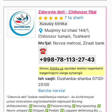
Zdorovie deti - Chilonzor filial
7 ta sharh
Xususiy klinika
Muqimiy ko'chasi 144/1,
Chilonzor tumani, Toshkent
Mo'ljal:
Novza metrosi, Ziraat bank
☎
+998-78-113-27-43
Iltimos,
Kliniks uz
saytidan telefon raqamlarini
topganingizni ularga aytsangiz
Ish vaqti:
Dushanba-shanba 07:00-
20:00
Barcha narxlar
"Zdorovie deti" bolalar reabilitatsiya markazi - bu kichkintoylar
uchun innovatsion sog'lomlashtirish majmuasi! Bizning
shifokorlarimiz: ✅ Nevrolog ✅ Psixonevrolog ✅ Neyropsixolog ✅
Neyro-ortoped ✅ Ortoped ✅ Pediatr ✅ Logoped-defektolog Biz
...