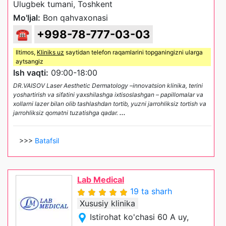
Ulugbek tumani, Toshkent
Mo'ljal:
Bon qahvaxonasi
☎
+998-78-777-03-03
Iltimos,
Kliniks uz
saytidan telefon raqamlarini topganingizni ularga
aytsangiz
Ish vaqti:
09:00-18:00
DR.VAISOV Laser Aesthetic Dermatology –innovatsion klinika, terini
yoshartirish va sifatini yaxshilashga ixtisoslashgan – papillomalar va
xollarni lazer bilan olib tashlashdan tortib, yuzni jarrohliksiz tortish va
jarrohliksiz qomatni tuzatishga qadar.
...
>>>
Batafsil
Lab Medical
19 ta sharh
Xususiy klinika
Istirohat ko'chasi 60 A uy,