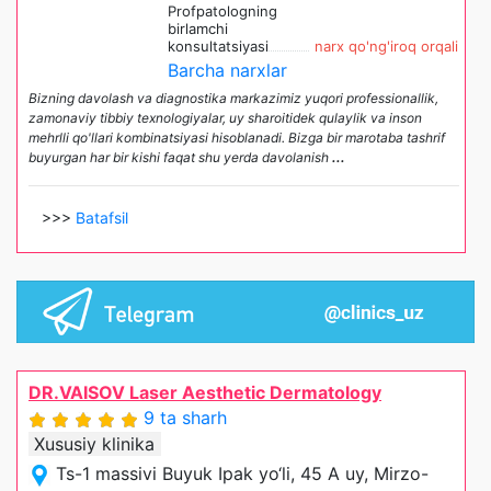
Profpatologning
birlamchi
konsultatsiyasi
narx qo'ng'iroq orqali
Barcha narxlar
Bizning davolash va diagnostika markazimiz yuqori professionallik,
zamonaviy tibbiy texnologiyalar, uy sharoitidek qulaylik va inson
mehrlli qo'llari kombinatsiyasi hisoblanadi. Bizga bir marotaba tashrif
buyurgan har bir kishi faqat shu yerda davolanish
...
>>>
Batafsil
DR.VAISOV Laser Aesthetic Dermatology
9 ta sharh
Xususiy klinika
Ts-1 massivi Buyuk Ipak yo‘li, 45 A uy, Mirzo-