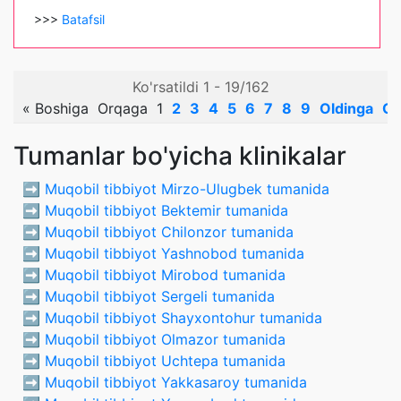
>>>
Batafsil
Ko'rsatildi 1 - 19/162
«
Boshiga
Orqaga
1
2
3
4
5
6
7
8
9
Oldinga
Ox
Tumanlar bo'yicha klinikalar
➡️
Muqobil tibbiyot Mirzo-Ulugbek tumanida
➡️
Muqobil tibbiyot Bektemir tumanida
➡️
Muqobil tibbiyot Chilonzor tumanida
➡️
Muqobil tibbiyot Yashnobod tumanida
➡️
Muqobil tibbiyot Mirobod tumanida
➡️
Muqobil tibbiyot Sergeli tumanida
➡️
Muqobil tibbiyot Shayxontohur tumanida
➡️
Muqobil tibbiyot Olmazor tumanida
➡️
Muqobil tibbiyot Uchtepa tumanida
➡️
Muqobil tibbiyot Yakkasaroy tumanida