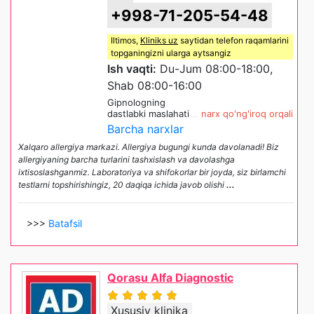
+998-71-205-54-48
Iltimos,
Kliniks uz
saytidan telefon raqamlarini
topganingizni ularga aytsangiz
Ish vaqti:
Du-Jum 08:00-18:00,
Shab 08:00-16:00
Gipnologning
dastlabki maslahati
narx qo'ng'iroq orqali
Barcha narxlar
Xalqaro allergiya markazi. Allergiya bugungi kunda davolanadi! Biz
allergiyaning barcha turlarini tashxislash va davolashga
ixtisoslashganmiz. Laboratoriya va shifokorlar bir joyda, siz birlamchi
testlarni topshirishingiz, 20 daqiqa ichida javob olishi
...
>>>
Batafsil
Qorasu Alfa Diagnostic
Xususiy klinika