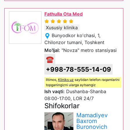
Fathulla Ota Med
Xususiy klinika
Bunyodkor ko'chasi, 1,
Chilonzor tumani, Toshkent
Mo'ljal:
"Novza" metro stansiyasi
☎
+998-78-555-14-09
Iltimos,
Kliniks uz
saytidan telefon raqamlarini
topganingizni ularga aytsangiz
Ish vaqti:
Dushanba-Shanba
08:00-17:00, LOR 24/7
Shifokorlar
Mamadiyev
Baxrom
Buronovich