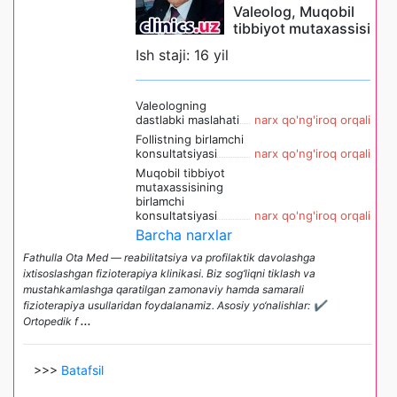
Valeolog, Muqobil
tibbiyot mutaxassisi
Ish staji: 16 yil
Valeologning
dastlabki maslahati
narx qo'ng'iroq orqali
Follistning birlamchi
konsultatsiyasi
narx qo'ng'iroq orqali
Muqobil tibbiyot
mutaxassisining
birlamchi
konsultatsiyasi
narx qo'ng'iroq orqali
Barcha narxlar
Fathulla Ota Med — reabilitatsiya va profilaktik davolashga
ixtisoslashgan fizioterapiya klinikasi. Biz sog‘liqni tiklash va
mustahkamlashga qaratilgan zamonaviy hamda samarali
fizioterapiya usullaridan foydalanamiz. Asosiy yo‘nalishlar: ✔
Ortopedik f
...
>>>
Batafsil