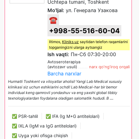
Uchtepa tumani, Toshkent
Mo'ljal:
ул. Генерала Узакова
☎
+998-55-516-60-04
Iltimos,
Kliniks uz
saytidan telefon raqamlarini
topganingizni ularga aytsangiz
Ish vaqti:
Пн-Сб 07:30-20:00
Avtoseroterapiya
(avtozavr usuli)
narx qo'ng'iroq orqali
Barcha narxlar
Hurmatli Toshkent va viloyatlar aholisi! Yangi Lab Medical xususiy
klinikasi siz uchun eshiklarini ochdi! Lab Medical-har bir bemor
individual keng qamrovli yondashuv va eng yaxshi global tibbiy
texnologiyalardan foydalana oladigan salomatlik hududi. B
...
✅ PSR-tahlil
✅ IFA (Ig M+G antitelolari)
✅ IXLA (IgM va IgG antitelolari)
✅ Uyga yoki ofisga chiqish