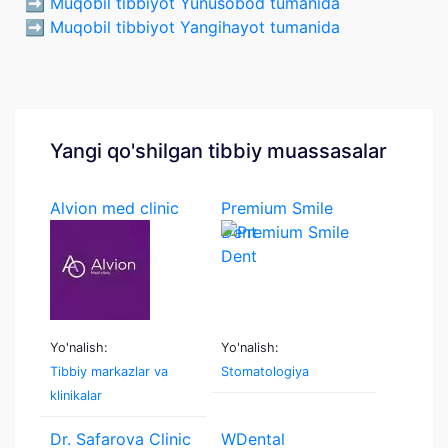
➡️
Muqobil tibbiyot Yunusobod tumanida
➡️
Muqobil tibbiyot Yangihayot tumanida
Yangi qo'shilgan tibbiy muassasalar
Alvion med clinic
Premium Smile
Dent
Yo'nalish:
Yo'nalish:
Tibbiy markazlar va
Stomatologiya
klinikalar
Dr. Safarova Clinic
WDental