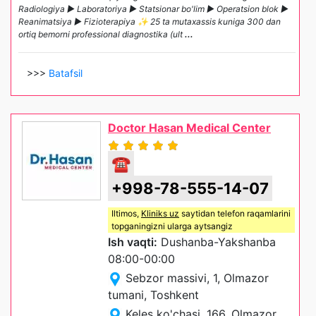
Radiologiya ► Laboratoriya ► Statsionar bo'lim ► Operatsion blok ►
Reanimatsiya ► Fizioterapiya ✨ 25 ta mutaxassis kuniga 300 dan
ortiq bemorni professional diagnostika (ult
...
>>>
Batafsil
Doctor Hasan Medical Center
☎
+998-78-555-14-07
Iltimos,
Kliniks uz
saytidan telefon raqamlarini
topganingizni ularga aytsangiz
Ish vaqti:
Dushanba-Yakshanba
08:00-00:00
Sebzor massivi, 1, Olmazor
tumani, Toshkent
Keles ko'chasi, 166, Olmazor