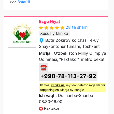
>>>
Batafsil
Ezgu Niyat
28 ta sharh
Xususiy klinika
Botir Zokirov ko'chasi, 4-uy,
Shayxontohur tumani, Toshkent
Mo'ljal:
O'zbekiston Milliy Olimpiya
Qo'mitasi, “Paxtakor” metro bekati
☎
+998-78-113-27-92
Iltimos,
Kliniks uz
saytidan telefon raqamlarini
topganingizni ularga aytsangiz
Ish vaqti:
Dushanba-Shanba
08:30-16:00
Paxtakor