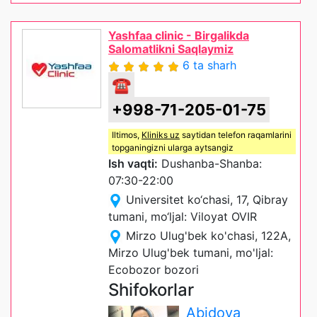
Yashfaa clinic - Birgalikda
Salomatlikni Saqlaymiz
6 ta sharh
☎
+998-71-205-01-75
Iltimos,
Kliniks uz
saytidan telefon raqamlarini
topganingizni ularga aytsangiz
Ish vaqti:
Dushanba-Shanba:
07:30-22:00
Universitet ko‘chasi, 17, Qibray
tumani, mo‘ljal: Viloyat OVIR
Mirzo Ulug'bek ko'chasi, 122A,
Mirzo Ulug'bek tumani, mo'ljal:
Ecobozor bozori
Shifokorlar
Abidova