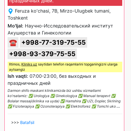
праздничных дней.
Feruza ko'chasi, 7B, Mirzo-Ulugbek tumani,
Toshkent
Mo'ljal:
Научно-Исследовательский институт
Акушерства и Гинекологии
☎
+998-77-319-75-55
+998-93-379-75-55
Iltimos,
Kliniks uz
saytidan telefon raqamlarini topganingizni ularga
aytsangiz
Ish vaqti:
07:00-23:00, без выходных и
праздничных дней
Darmon shifo maskani klinikamizda biz ushbu xizmatlarni
ko'rsatamiz: ✅ Urologiya ✅ Ginekologiya ✅ Manual terapevt ✅
Bolalar massaji(klinika va uyda) ✅ Hamshira ✅ UZI, Dopler, Skrining
✅ Fizioterapiya ✅ Ozonoterapiya ✅ Elektroforez ✅ Tomchi uko
...
>>>
Batafsil