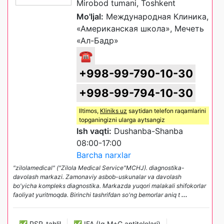
Mirobod tumani, Toshkent
Mo'ljal:
Международная Клиника,
«Американская школа», Мечеть
«Ал-Бадр»
☎
+998-99-790-10-30
+998-99-794-10-30
Iltimos,
Kliniks uz
saytidan telefon raqamlarini
topganingizni ularga aytsangiz
Ish vaqti:
Dushanba-Shanba
08:00-17:00
Barcha narxlar
"zilolamedical" ("Zilola Medical Service"MCHJ). diagnostika-
davolash markazi. Zamonaviy asbob-uskunalar va davolash
bo'yicha kompleks diagnostika. Markazda yuqori malakali shifokorlar
faoliyat yuritmoqda. Birinchi tashrifdan so'ng bemorlar aniq t
...
✅ PSR-tahlil
✅ IFA (Ig M+G antitelolari)