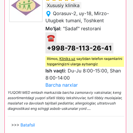
Xususiy klinika
Qorasuv-2, uy-18, Mirzo-
Ulugbek tumani, Toshkent
Mo'ljal:
"Sadaf" restorani
☎
+998-78-113-26-41
Iltimos,
Kliniks uz
saytidan telefon raqamlarini
topganingizni ularga aytsangiz
Ish vaqti:
Du-Ju 8:00-15:00, Shan
8:00-14:00
Barcha narxlar
YUQORI MED emlash markazida barcha zamonaviy vaksinalar, keng
assortimentdagi yuqori sifatli tibbiy tekshiruvlar, turli tibbiy muolajalar,
maslahat va davolash tajribali pediatrlar, allergologlar, ultratovush
diagnostikasi eng so‘nggi asbob-uskunalar yord
...
>>>
Batafsil