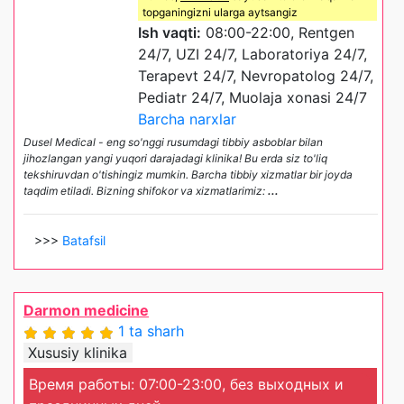
topganingizni ularga aytsangiz
Ish vaqti:
08:00-22:00, Rentgen
24/7, UZI 24/7, Laboratoriya 24/7,
Terapevt 24/7, Nevropatolog 24/7,
Pediatr 24/7, Muolaja xonasi 24/7
Barcha narxlar
Dusel Medical - eng so'nggi rusumdagi tibbiy asboblar bilan
jihozlangan yangi yuqori darajadagi klinika! Bu erda siz to'liq
tekshiruvdan o'tishingiz mumkin. Barcha tibbiy xizmatlar bir joyda
taqdim etiladi. Bizning shifokor va xizmatlarimiz:
...
>>>
Batafsil
Darmon medicine
1 ta sharh
Xususiy klinika
Время работы: 07:00-23:00, без выходных и