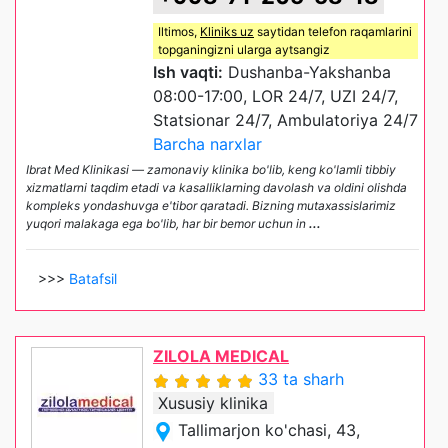
Iltimos,
Kliniks uz
saytidan telefon raqamlarini
topganingizni ularga aytsangiz
Ish vaqti:
Dushanba-Yakshanba
08:00-17:00, LOR 24/7, UZI 24/7,
Statsionar 24/7, Ambulatoriya 24/7
Barcha narxlar
Ibrat Med Klinikasi — zamonaviy klinika bo'lib, keng ko'lamli tibbiy
xizmatlarni taqdim etadi va kasalliklarning davolash va oldini olishda
kompleks yondashuvga e'tibor qaratadi. Bizning mutaxassislarimiz
yuqori malakaga ega bo'lib, har bir bemor uchun in
...
>>>
Batafsil
ZILOLA MEDICAL
33 ta sharh
Xususiy klinika
Tallimarjon ko'chasi, 43,