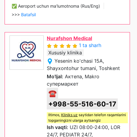
✅ Aeroport uchun ma'lumotnoma (Rus/Eng)
>>>
Batafsil
Nurafshon Medical
1 ta sharh
Xususiy klinika
Yesenin ko'chasi 15A,
Shayxontohur tumani, Toshkent
Mo'ljal:
Актепа, Makro
супермаркет
☎
+998-55-516-60-17
Iltimos,
Kliniks uz
saytidan telefon raqamlarini
topganingizni ularga aytsangiz
Ish vaqti:
UZI 08:00-24:00, LOR
24/7, PEDIATR 24/7,