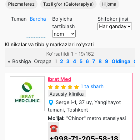
Plazmaferez
Tuzli g'or (Galoterapiya)
Hijoma
Tuman
Barcha
Bo'yicha
Shifokor jinsi
tartiblash
Klinikalar va tibbiy markazlari ro'yxati
Ko'rsatildi 1 - 19/162
«
Boshiga
Orqaga
1
2
3
4
5
6
7
8
9
Oldinga
Ox
Ibrat Med
1 ta sharh
Xususiy klinika
Sergeli-1, 37 uy, Yangihayot
tumani, Toshkent
Mo'ljal:
"Chinor" metro stansiyasi
☎
+998-71-205-58-18