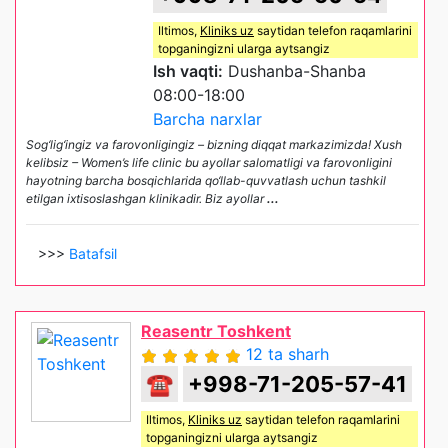
Iltimos,
Kliniks uz
saytidan telefon raqamlarini
topganingizni ularga aytsangiz
Ish vaqti:
Dushanba-Shanba
08:00-18:00
Barcha narxlar
Sog‘lig‘ingiz va farovonligingiz – bizning diqqat markazimizda! Xush
kelibsiz – Women’s life clinic bu ayollar salomatligi va farovonligini
hayotning barcha bosqichlarida qo‘llab-quvvatlash uchun tashkil
etilgan ixtisoslashgan klinikadir. Biz ayollar
...
>>>
Batafsil
Reasentr Toshkent
12 ta sharh
☎
+998-71-205-57-41
Iltimos,
Kliniks uz
saytidan telefon raqamlarini
topganingizni ularga aytsangiz