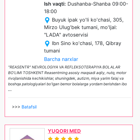
Ish vaqti:
Dushanba-Shanba 09:00-
18:00
Buyuk ipak yo'li ko'chasi, 305,
Mirzo Ulug'bek tumani, mo'ljal:
"LADA" avtoservisi
Ibn Sino ko'chasi, 178, Qibray
tumani
Barcha narxlar
"REASENTR" NEVROLOGIYA VA REFLEKSOTERAPIYA BOLALAR
BO'LIMI TOSHKENT Reasentrning asosiy maqsadi aqliy, nutq, motor
rivojlanishida kechikishlar, shuningdek, autizm, miya yarim falaj va
boshqa patologiyalari bo'lgan bemor bolalarga yordam berishdan ibo
...
>>>
Batafsil
YUQORI MED