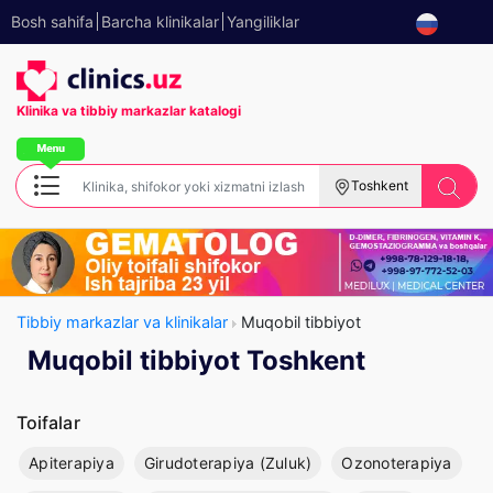
Bosh sahifa
Barcha klinikalar
Yangiliklar
Klinika va tibbiy
markazlar katalogi
Toshkent
Tibbiy markazlar va klinikalar
Muqobil tibbiyot
Muqobil tibbiyot Toshkent
Toifalar
Apiterapiya
Girudoterapiya (Zuluk)
Ozonoterapiya