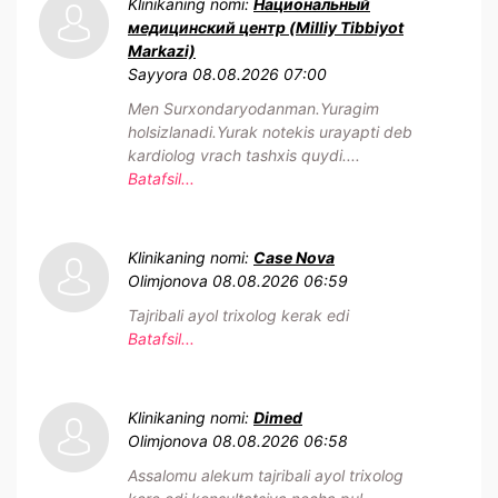
Klinikaning nomi:
Национальный
медицинский центр (Milliy Tibbiyot
Markazi)
Sayyora
08.08.2026 07:00
Men Surxondaryodanman.Yuragim
holsizlanadi.Yurak notekis urayapti deb
kardiolog vrach tashxis quydi....
Batafsil...
Klinikaning nomi:
Case Nova
Olimjonova
08.08.2026 06:59
Tajribali ayol trixolog kerak edi
Batafsil...
Klinikaning nomi:
Dimed
Olimjonova
08.08.2026 06:58
Assalomu alekum tajribali ayol trixolog