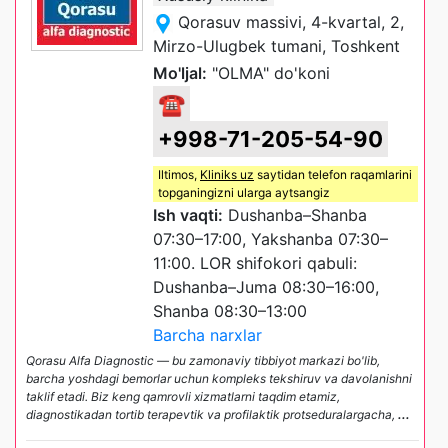
Qorasuv massivi, 4-kvartal, 2,
Mirzo-Ulugbek tumani, Toshkent
Mo'ljal:
"OLMA" do'koni
☎
+998-71-205-54-90
Iltimos,
Kliniks uz
saytidan telefon raqamlarini
topganingizni ularga aytsangiz
Ish vaqti:
Dushanba–Shanba
07:30–17:00, Yakshanba 07:30–
11:00. LOR shifokori qabuli:
Dushanba–Juma 08:30–16:00,
Shanba 08:30–13:00
Barcha narxlar
Qorasu Alfa Diagnostic — bu zamonaviy tibbiyot markazi bo'lib,
barcha yoshdagi bemorlar uchun kompleks tekshiruv va davolanishni
taklif etadi. Biz keng qamrovli xizmatlarni taqdim etamiz,
diagnostikadan tortib terapevtik va profilaktik protseduralargacha,
...