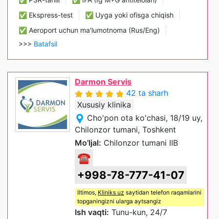
✅ Ekspress-test
✅ Uyga yoki ofisga chiqish
✅ Aeroport uchun ma'lumotnoma (Rus/Eng)
>>>
Batafsil
Darmon Servis
42 ta sharh
Xususiy klinika
Cho'pon ota ko'chasi, 18/19 uy,
Chilonzor tumani, Toshkent
Mo'ljal:
Chilonzor tumani IIB
☎
+998-78-777-41-07
Iltimos,
Kliniks uz
saytidan telefon raqamlarini
topganingizni ularga aytsangiz
Ish vaqti:
Tunu-kun, 24/7