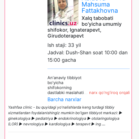
Mahsuma
Fattakhovna
Xalq tabobati
bo'yicha umumiy
shifokor, Ignaterapevt,
Girudoterapevt
Ish staji: 33 yil
Jadval: Dush-Shan soat 10:00 dan
15:00 gacha
An'anaviy tibbiyot
bo'yicha
shifokorning
dastlabki maslahati
narx qo'ng'iroq orqali
Barcha narxlar
Yashfaa clinic - bu quyidagi yo'nalishlarda keng turdagi tibbiy
xizmatlardan foydalanishingiz mumkin bo'lgan tibbiyot markazi: ►
ginekologiya ► pediatriya ► endokrinologiya ► otolaringologiya
(LOR) ► nevrologiya ► kardiologiya ► terapevt ► ing
...