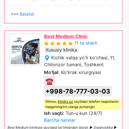
>>>
Batafsil
Best Medium Clinic
11 ta sharh
Xususiy klinika
Kichik xalqa yo'li ko'chasi, 11,
Chilonzor tumani, Toshkent
Mo'ljal:
Ko'krak xirurgiyasi
☎
+998-78-777-03-03
Iltimos,
Kliniks uz
saytidan telefon raqamlarini
topganingizni ularga aytsangiz
Ish vaqti:
Tun-u kun (24/7)
Barcha narxlar
Best Medium klinikasi quyidagi bo'limlardan iborat: ► Diagnostika ►