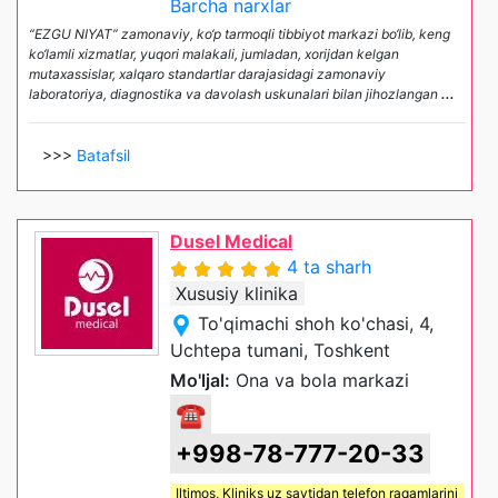
Barcha narxlar
“EZGU NIYAT” zamonaviy, ko‘p tarmoqli tibbiyot markazi bo‘lib, keng
ko‘lamli xizmatlar, yuqori malakali, jumladan, xorijdan kelgan
mutaxassislar, xalqaro standartlar darajasidagi zamonaviy
laboratoriya, diagnostika va davolash uskunalari bilan jihozlangan
...
>>>
Batafsil
Dusel Medical
4 ta sharh
Xususiy klinika
To'qimachi shoh ko'chasi, 4,
Uchtepa tumani, Toshkent
Mo'ljal:
Ona va bola markazi
☎
+998-78-777-20-33
Iltimos,
Kliniks uz
saytidan telefon raqamlarini