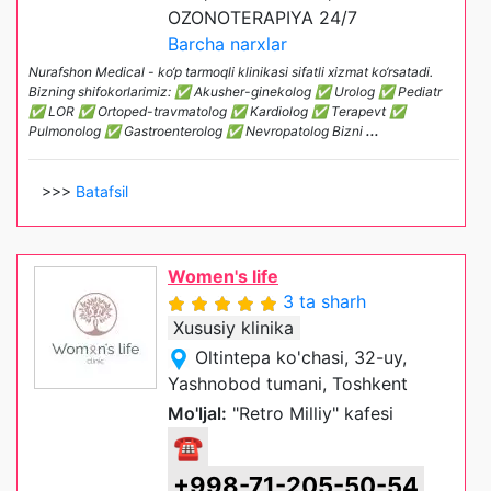
OZONOTERAPIYA 24/7
Barcha narxlar
Nurafshon Medical - ko‘p tarmoqli klinikasi sifatli xizmat ko‘rsatadi.
Bizning shifokorlarimiz: ✅ Akusher-ginekolog ✅ Urolog ✅ Pediatr
✅ LOR ✅ Ortoped-travmatolog ✅ Kardiolog ✅ Terapevt ✅
Pulmonolog ✅ Gastroenterolog ✅ Nevropatolog Bizni
...
>>>
Batafsil
Women's life
3 ta sharh
Xususiy klinika
Oltintepa ko'chasi, 32-uy,
Yashnobod tumani, Toshkent
Mo'ljal:
"Retro Milliy" kafesi
☎
+998-71-205-50-54