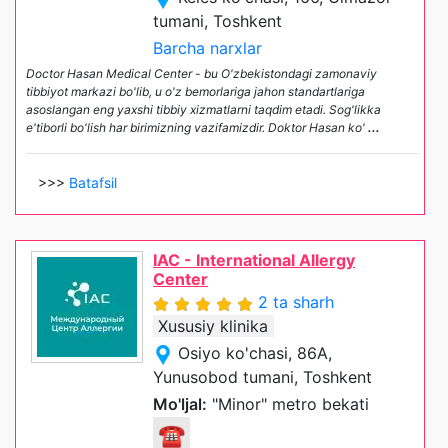
tumani, Toshkent
Barcha narxlar
Doctor Hasan Medical Center - bu O'zbekistondagi zamonaviy
tibbiyot markazi bo'lib, u o'z bemorlariga jahon standartlariga
asoslangan eng yaxshi tibbiy xizmatlarni taqdim etadi. Sog'likka
e'tiborli bo'lish har birimizning vazifamizdir. Doktor Hasan ko'
...
>>>
Batafsil
IAC - International Allergy
Center
2 ta sharh
Xususiy klinika
Osiyo ko'chasi, 86A,
Yunusobod tumani, Toshkent
Mo'ljal:
"Minor" metro bekati
☎