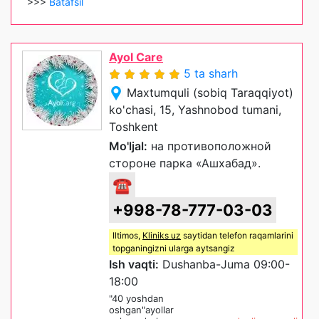
>>>
Batafsil
Ayol Care
5 ta sharh
Maxtumquli (sobiq Taraqqiyot)
ko'chasi, 15, Yashnobod tumani,
Toshkent
Mo'ljal:
на противоположной
стороне парка «Ашхабад».
☎
+998-78-777-03-03
Iltimos,
Kliniks uz
saytidan telefon raqamlarini
topganingizni ularga aytsangiz
Ish vaqti:
Dushanba-Juma 09:00-
18:00
"40 yoshdan
oshgan"ayollar