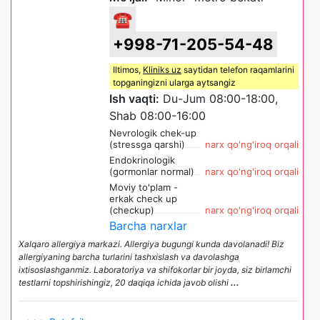
☎
+998-71-205-54-48
Iltimos,
Kliniks uz
saytidan telefon raqamlarini
topganingizni ularga aytsangiz
Ish vaqti:
Du-Jum 08:00-18:00,
Shab 08:00-16:00
Nevrologik chek-up
(stressga qarshi)
narx qo'ng'iroq orqali
Endokrinologik
(gormonlar normal)
narx qo'ng'iroq orqali
Moviy to'plam -
erkak check up
(checkup)
narx qo'ng'iroq orqali
Barcha narxlar
Xalqaro allergiya markazi. Allergiya bugungi kunda davolanadi! Biz
allergiyaning barcha turlarini tashxislash va davolashga
ixtisoslashganmiz. Laboratoriya va shifokorlar bir joyda, siz birlamchi
testlarni topshirishingiz, 20 daqiqa ichida javob olishi
...