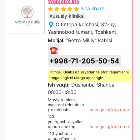
Women's life
3 ta sharh
Xususiy klinika
Oltintepa ko'chasi, 32-uy,
Yashnobod tumani, Toshkent
Mo'ljal:
"Retro Milliy" kafesi
☎
+998-71-205-50-54
Iltimos,
Kliniks uz
saytidan telefon raqamlarini
topganingizni ularga aytsangiz
Ish vaqti:
Dushanba-Shanba
08:00-18:00
Moviy to'plam -
ayollarni tekshirish
(tekshirish)
narx qo'ng'iroq orqali
"40
yoshgacha"ayollar
uchun chekap
narx qo'ng'iroq orqali
"40 yoshdan
oshgan"ayollar