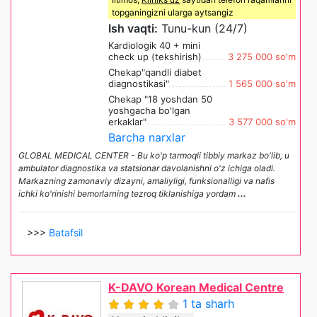
topganingizni ularga aytsangiz
Ish vaqti:
Tunu-kun (24/7)
Kardiologik 40 + mini
check up (tekshirish)
3 275 000 so'm
Chekap"qandli diabet
diagnostikasi"
1 565 000 so'm
Chekap "18 yoshdan 50
yoshgacha bo'lgan
erkaklar"
3 577 000 so'm
Barcha narxlar
GLOBAL MEDICAL CENTER - Bu ko'p tarmoqli tibbiy markaz bo'lib, u
ambulator diagnostika va statsionar davolanishni o'z ichiga oladi.
Markazning zamonaviy dizayni, amaliyligi, funksionalligi va nafis
ichki ko'rinishi bemorlarning tezroq tiklanishiga yordam
...
>>>
Batafsil
K-DAVO Korean Medical Centre
1 ta sharh