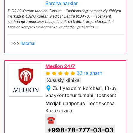
Barcha narxlar
K-DAVO Korean Medical Centre — Toshkentdagi zamonaviy tibbiyot
markazi K-DAVO Korean Medical Centre (KDAVO) — Toshkent
shahridagi zamonaviy tibbiyot markazi bo‘lib, koreys standartlari
asosida kompleks diagnostika va check-up tekshiru
...
>>>
Batafsil
Medion 24/7
33 ta sharh
Xususiy klinika
Zulfiyaxonim ko'chasi, 18-uy,
Shayxontohur tumani, Toshkent
Mo'ljal:
напротив Посольства
Казахстана
☎
+998-78-777-03-03