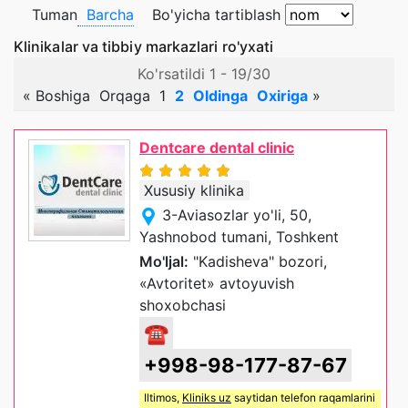
Tuman
Barcha
Bo'yicha tartiblash
Klinikalar va tibbiy markazlari ro'yxati
Ko'rsatildi 1 - 19/30
«
Boshiga
Orqaga
1
2
Oldinga
Oxiriga
»
Dentcare dental clinic
Xususiy klinika
3-Aviasozlar yo'li, 50,
Yashnobod tumani, Toshkent
Mo'ljal:
"Kadisheva" bozori,
«Avtoritet» avtoyuvish
shoxobchasi
☎
+998-98-177-87-67
Iltimos,
Kliniks uz
saytidan telefon raqamlarini