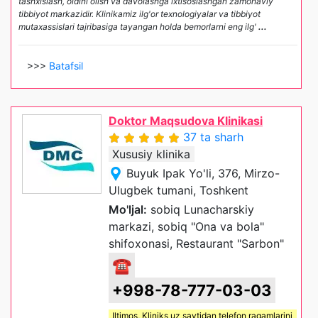
tashxislash, oldini olish va davolashga ixtisoslashgan zamonaviy
tibbiyot markazidir. Klinikamiz ilg'or texnologiyalar va tibbiyot
mutaxassislari tajribasiga tayangan holda bemorlarni eng ilg'
...
>>>
Batafsil
Doktor Maqsudova Klinikasi
37 ta sharh
Xususiy klinika
Buyuk Ipak Yo'li, 376, Mirzo-
Ulugbek tumani, Toshkent
Mo'ljal:
sobiq Lunacharskiy
markazi, sobiq "Ona va bola"
shifoxonasi, Restaurant "Sarbon"
☎
+998-78-777-03-03
Iltimos,
Kliniks uz
saytidan telefon raqamlarini