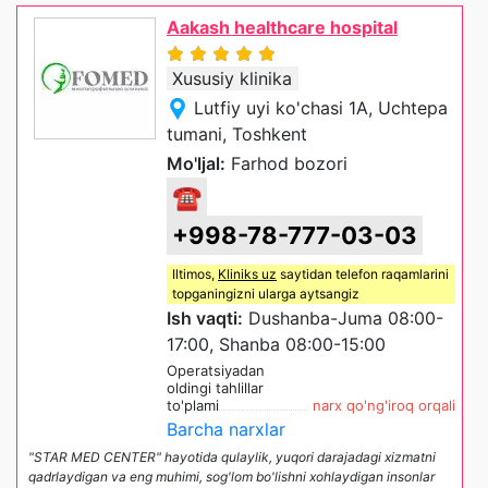
Aakash healthcare hospital
Xususiy klinika
Lutfiy uyi ko'chasi 1A, Uchtepa
tumani, Toshkent
Mo'ljal:
Farhod bozori
☎
+998-78-777-03-03
Iltimos,
Kliniks uz
saytidan telefon raqamlarini
topganingizni ularga aytsangiz
Ish vaqti:
Dushanba-Juma 08:00-
17:00, Shanba 08:00-15:00
Operatsiyadan
oldingi tahlillar
to'plami
narx qo'ng'iroq orqali
Barcha narxlar
"STAR MED CENTER" hayotida qulaylik, yuqori darajadagi xizmatni
qadrlaydigan va eng muhimi, sog'lom bo'lishni xohlaydigan insonlar