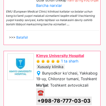
Qizlar uchun chekap
narx qo'ng'iroq orqali
Barcha narxlar
EMU (European Medical Clinic) klinikasi kattalar va bolalar uchun
keng ko'lamli yuqori malakali xizmatlarni taqdim etadi! Vrachlarning
yuqori kasbiy saviyasi, katta tajribasi va malakasini davriy oshirib
borishi tibbiyot markazining barcha xizmatlari
...
>>>
Batafsil
Kimyo University Hospital
1 ta sharh
Xususiy klinika
Bunyodkor ko'chasi, Yakkabog
19-uy, Chilonzor tumani, Toshkent
Mo'ljal:
Toshkent avtovokzali
☎
+998-78-777-03-03