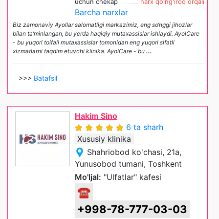
uchun chekap
narx qo'ng'iroq orqali
Barcha narxlar
Biz zamonaviy Ayollar salomatligi markazimiz, eng so‘nggi jihozlar
bilan ta’minlangan, bu yerda haqiqiy mutaxassislar ishlaydi. AyolCare
- bu yuqori toifali mutaxassislar tomonidan eng yuqori sifatli
xizmatlarni taqdim etuvchi klinika. AyolCare - bu
...
>>>
Batafsil
Hakim Sino
6 ta sharh
Xususiy klinika
Shahriobod ko'chasi, 21a,
Yunusobod tumani, Toshkent
Mo'ljal:
"Ulfatlar" kafesi
☎
+998-78-777-03-03