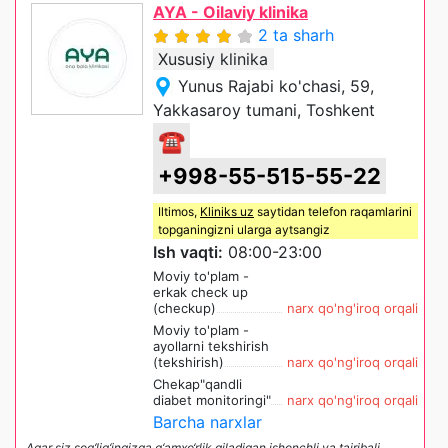
AYA - Oilaviy klinika
2 ta sharh
Xususiy klinika
Yunus Rajabi ko'chasi, 59,
Yakkasaroy tumani, Toshkent
☎
+998-55-515-55-22
Iltimos,
Kliniks uz
saytidan telefon raqamlarini
topganingizni ularga aytsangiz
Ish vaqti:
08:00-23:00
Moviy to'plam -
erkak check up
(checkup)
narx qo'ng'iroq orqali
Moviy to'plam -
ayollarni tekshirish
(tekshirish)
narx qo'ng'iroq orqali
Chekap"qandli
diabet monitoringi"
narx qo'ng'iroq orqali
Barcha narxlar
Agar siz sog‘lig‘ingizga g‘amxo‘rlik qiladigan ishonchli va tajribali