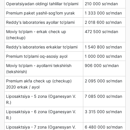
Operatsiyadan oldingi tahlillar to'plami
210 000 so'mdan
Premium paket yashil-sog'lom yurak
1 333 000 so'mdan
Reddy's laboratories ayollar to'plami
2 018 600 so'mdan
Moviy to'plam - erkak check up
472 500 so'mdan
(checkup)
Reddy's laboratories erkaklar to'plami
1 540 800 so'mdan
Premium to'plami oq-asosiy ayol
1 000 000 so'mdan
Moviy to'plam - ayollarni tekshirish
906 000 so'mdan
(tekshirish)
Premium akfa check up (checkup)
2 095 000 so'mdan
2020 erkak / ayol
Liposaktsiya - 5 zona (Oganesyan V.
7 085 000 so'mdan
R.)
Liposaktsiya - 6 zona (Oganesyan V.
3 315 000 so'mdan
R.)
Liposaktsiya - 7 zona (Oganesyan V.
6 480 000 so'mdan