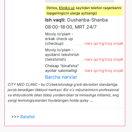
Iltimos,
Kliniks uz
saytidan telefon raqamlarini
topganingizni ularga aytsangiz
Ish vaqti:
Dushanba-Shanba
08:00-18:00, MRT 24/7
Moviy to'plam -
erkak check up
(checkup)
narx qo'ng'iroq orqali
Moviy to'plam -
ayollarni tekshirish
(tekshirish)
narx qo'ng'iroq orqali
Chekap "binafsha"
ayollar salomatligi
narx qo'ng'iroq orqali
Barcha narxlar
CITY MED CLINIC – bu O'zbekistondagi g'arb davlatlari standartiga
javob beradigan tibbiyot markazi. Biz o'z mijozlarimizni professional
va ehtiyotkorlik bilan tibbiy yordam bilan ta'minlashga intilamiz, eng
yangi texnologiyalardan foydalangan holda qulay
...
>>>
Batafsil