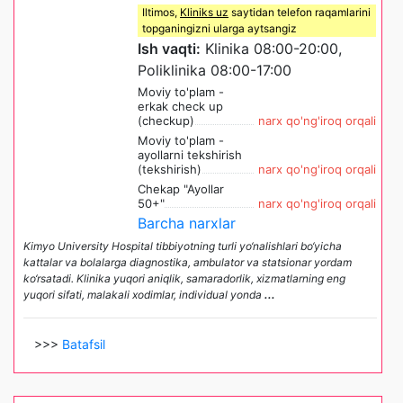
Iltimos,
Kliniks uz
saytidan telefon raqamlarini
topganingizni ularga aytsangiz
Ish vaqti:
Klinika 08:00-20:00,
Poliklinika 08:00-17:00
Moviy to'plam -
erkak check up
(checkup)
narx qo'ng'iroq orqali
Moviy to'plam -
ayollarni tekshirish
(tekshirish)
narx qo'ng'iroq orqali
Chekap "Ayollar
50+"
narx qo'ng'iroq orqali
Barcha narxlar
Kimyo University Hospital tibbiyotning turli yo‘nalishlari bo‘yicha
kattalar va bolalarga diagnostika, ambulator va statsionar yordam
ko‘rsatadi. Klinika yuqori aniqlik, samaradorlik, xizmatlarning eng
yuqori sifati, malakali xodimlar, individual yonda
...
>>>
Batafsil