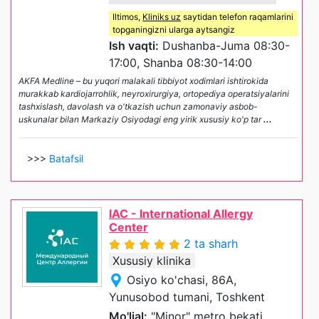
Iltimos,
Kliniks uz
saytidan telefon raqamlarini
topganingizni ularga aytsangiz
Ish vaqti:
Dushanba-Juma 08:30-
17:00, Shanba 08:30-14:00
AKFA Medline – bu yuqori malakali tibbiyot xodimlari ishtirokida
murakkab kardiojarrohlik, neyroxirurgiya, ortopediya operatsiyalarini
tashxislash, davolash va o'tkazish uchun zamonaviy asbob-
uskunalar bilan Markaziy Osiyodagi eng yirik xususiy ko'p tar
...
>>>
Batafsil
IAC - International Allergy
Center
2 ta sharh
Xususiy klinika
Osiyo ko'chasi, 86A,
Yunusobod tumani, Toshkent
Mo'ljal:
"Minor" metro bekati