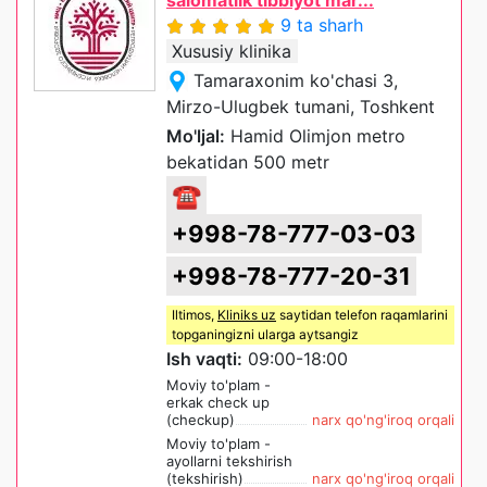
9 ta sharh
Xususiy klinika
Tamaraxonim ko'chasi 3,
Mirzo-Ulugbek tumani, Toshkent
Mo'ljal:
Hamid Olimjon metro
bekatidan 500 metr
☎
+998-78-777-03-03
+998-78-777-20-31
Iltimos,
Kliniks uz
saytidan telefon raqamlarini
topganingizni ularga aytsangiz
Ish vaqti:
09:00-18:00
Moviy to'plam -
erkak check up
(checkup)
narx qo'ng'iroq orqali
Moviy to'plam -
ayollarni tekshirish
(tekshirish)
narx qo'ng'iroq orqali