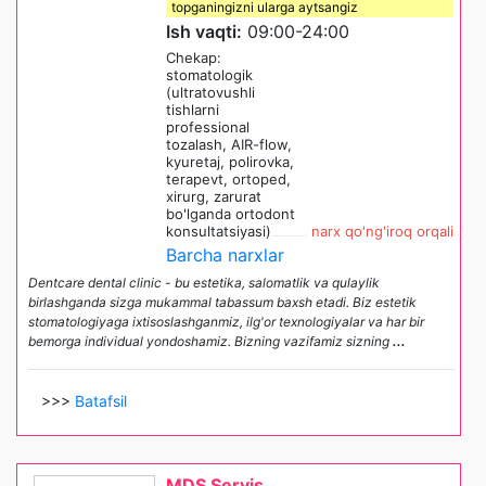
topganingizni ularga aytsangiz
Ish vaqti:
09:00-24:00
Chekap:
stomatologik
(ultratovushli
tishlarni
professional
tozalash, AIR-flow,
kyuretaj, polirovka,
terapevt, ortoped,
xirurg, zarurat
bo'lganda ortodont
konsultatsiyasi)
narx qo'ng'iroq orqali
Barcha narxlar
Dentcare dental clinic - bu estetika, salomatlik va qulaylik
birlashganda sizga mukammal tabassum baxsh etadi. Biz estetik
stomatologiyaga ixtisoslashganmiz, ilg'or texnologiyalar va har bir
bemorga individual yondoshamiz. Bizning vazifamiz sizning
...
>>>
Batafsil
MDS Servis