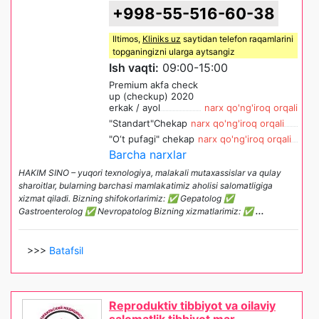
+998-55-516-60-38
Iltimos,
Kliniks uz
saytidan telefon raqamlarini
topganingizni ularga aytsangiz
Ish vaqti:
09:00-15:00
Premium akfa check
up (checkup) 2020
erkak / ayol
narx qo'ng'iroq orqali
"Standart"Chekap
narx qo'ng'iroq orqali
"O‘t pufagi" chekap
narx qo'ng'iroq orqali
Barcha narxlar
HAKIM SINO – yuqori texnologiya, malakali mutaxassislar va qulay
sharoitlar, bularning barchasi mamlakatimiz aholisi salomatligiga
xizmat qiladi. Bizning shifokorlarimiz: ✅ Gepatolog ✅
Gastroenterolog ✅ Nevropatolog Bizning xizmatlarimiz: ✅
...
>>>
Batafsil
Reproduktiv tibbiyot va oilaviy
salomatlik tibbiyot mar...