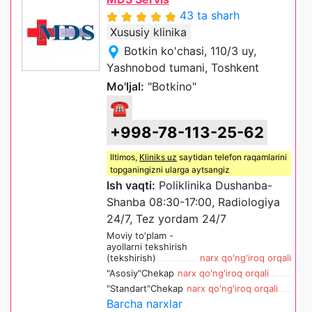
43 ta sharh
Xususiy klinika
Botkin ko'chasi, 110/3 uy,
Yashnobod tumani, Toshkent
Mo'ljal:
"Botkino"
☎
+998-78-113-25-62
Iltimos,
Kliniks uz
saytidan telefon raqamlarini
topganingizni ularga aytsangiz
Ish vaqti:
Poliklinika Dushanba-
Shanba 08:30-17:00, Radiologiya
24/7, Tez yordam 24/7
Moviy to'plam -
ayollarni tekshirish
(tekshirish)
narx qo'ng'iroq orqali
"Asosiy"Chekap
narx qo'ng'iroq orqali
"Standart"Chekap
narx qo'ng'iroq orqali
Barcha narxlar