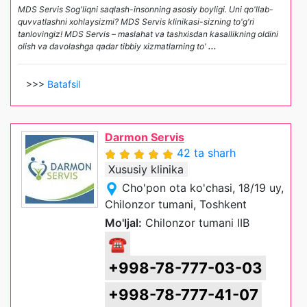
MDS Servis Sog'liqni saqlash-insonning asosiy boyligi. Uni qo'llab-
quvvatlashni xohlaysizmi? MDS Servis klinikasi-sizning to'g'ri
tanlovingiz! MDS Servis – maslahat va tashxisdan kasallikning oldini
olish va davolashga qadar tibbiy xizmatlarning to'
...
>>>
Batafsil
Darmon Servis
42 ta sharh
Xususiy klinika
Cho'pon ota ko'chasi, 18/19 uy,
Chilonzor tumani, Toshkent
Mo'ljal:
Chilonzor tumani IIB
☎
+998-78-777-03-03
+998-78-777-41-07