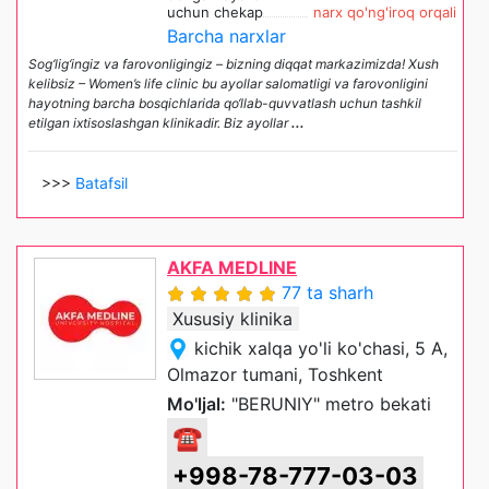
uchun chekap
narx qo'ng'iroq orqali
Barcha narxlar
Sog‘lig‘ingiz va farovonligingiz – bizning diqqat markazimizda! Xush
kelibsiz – Women’s life clinic bu ayollar salomatligi va farovonligini
hayotning barcha bosqichlarida qo‘llab-quvvatlash uchun tashkil
etilgan ixtisoslashgan klinikadir. Biz ayollar
...
>>>
Batafsil
AKFA MEDLINE
77 ta sharh
Xususiy klinika
kichik xalqa yo'li ko'chasi, 5 A,
Olmazor tumani, Toshkent
Mo'ljal:
"BERUNIY" metro bekati
☎
+998-78-777-03-03