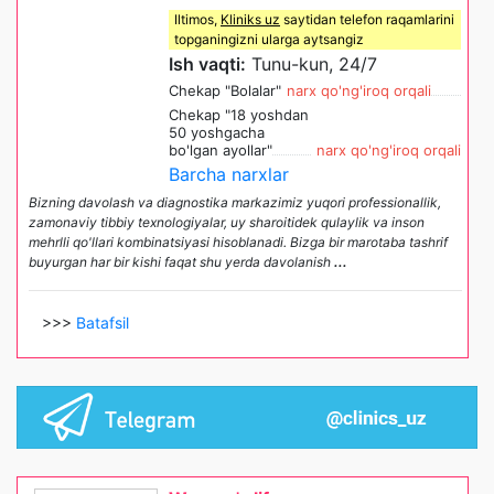
Iltimos,
Kliniks uz
saytidan telefon raqamlarini
topganingizni ularga aytsangiz
Ish vaqti:
Tunu-kun, 24/7
Chekap "Bolalar"
narx qo'ng'iroq orqali
Chekap "18 yoshdan
50 yoshgacha
bo'lgan ayollar"
narx qo'ng'iroq orqali
Barcha narxlar
Bizning davolash va diagnostika markazimiz yuqori professionallik,
zamonaviy tibbiy texnologiyalar, uy sharoitidek qulaylik va inson
mehrlli qo'llari kombinatsiyasi hisoblanadi. Bizga bir marotaba tashrif
buyurgan har bir kishi faqat shu yerda davolanish
...
>>>
Batafsil