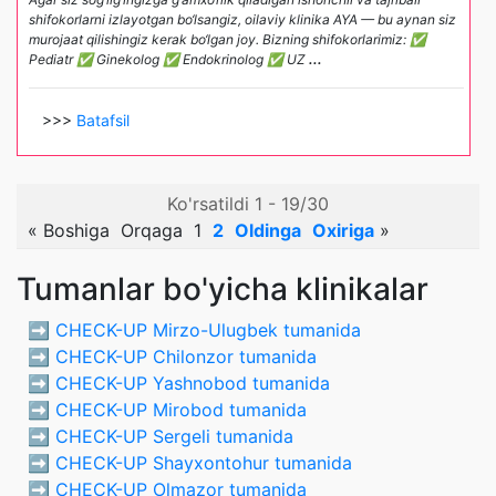
shifokorlarni izlayotgan bo‘lsangiz, oilaviy klinika AYA — bu aynan siz
murojaat qilishingiz kerak bo‘lgan joy. Bizning shifokorlarimiz: ✅
Pediatr ✅ Ginekolog ✅ Endokrinolog ✅ UZ
...
>>>
Batafsil
Ko'rsatildi 1 - 19/30
«
Boshiga
Orqaga
1
2
Oldinga
Oxiriga
»
Tumanlar bo'yicha klinikalar
➡️
CHECK-UP Mirzo-Ulugbek tumanida
➡️
CHECK-UP Chilonzor tumanida
➡️
CHECK-UP Yashnobod tumanida
➡️
CHECK-UP Mirobod tumanida
➡️
CHECK-UP Sergeli tumanida
➡️
CHECK-UP Shayxontohur tumanida
➡️
CHECK-UP Olmazor tumanida