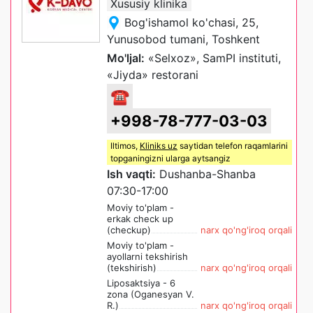
Xususiy klinika
Bog'ishamol ko'chasi, 25,
Yunusobod tumani, Toshkent
Mo'ljal:
«Selxoz», SamPI instituti,
«Jiyda» restorani
☎
+998-78-777-03-03
Iltimos,
Kliniks uz
saytidan telefon raqamlarini
topganingizni ularga aytsangiz
Ish vaqti:
Dushanba-Shanba
07:30-17:00
Moviy to'plam -
erkak check up
(checkup)
narx qo'ng'iroq orqali
Moviy to'plam -
ayollarni tekshirish
(tekshirish)
narx qo'ng'iroq orqali
Liposaktsiya - 6
zona (Oganesyan V.
R.)
narx qo'ng'iroq orqali