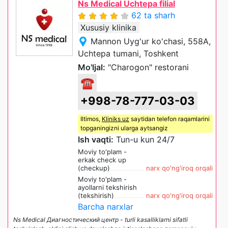
Ns Medical Uchtepa filial
62 ta sharh
Xususiy klinika
Mannon Uyg'ur ko'chasi, 558A,
Uchtepa tumani, Toshkent
Mo'ljal:
"Charogon" restorani
☎
+998-78-777-03-03
Iltimos,
Kliniks uz
saytidan telefon raqamlarini
topganingizni ularga aytsangiz
Ish vaqti:
Tun-u kun 24/7
Moviy to'plam -
erkak check up
(checkup)
narx qo'ng'iroq orqali
Moviy to'plam -
ayollarni tekshirish
(tekshirish)
narx qo'ng'iroq orqali
Barcha narxlar
Ns Medical Диагностический центр - turli kasalliklarni sifatli