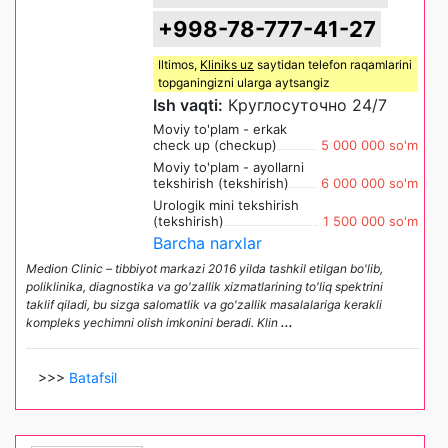
+998-78-777-41-27
Iltimos,
Kliniks uz
saytidan telefon raqamlarini
topganingizni ularga aytsangiz
Ish vaqti:
Круглосуточно 24/7
Moviy to'plam - erkak
check up (checkup)
5 000 000 so'm
Moviy to'plam - ayollarni
tekshirish (tekshirish)
6 000 000 so'm
Urologik mini tekshirish
(tekshirish)
1 500 000 so'm
Barcha narxlar
Medion Сlinic – tibbiyot markazi 2016 yilda tashkil etilgan bo'lib,
poliklinika, diagnostika va go'zallik xizmatlarining to'liq spektrini
taklif qiladi, bu sizga salomatlik va go'zallik masalalariga kerakli
kompleks yechimni olish imkonini beradi. Klin
...
>>>
Batafsil