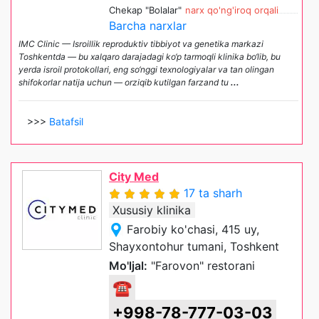
Chekap "Bolalar"
narx qo'ng'iroq orqali
Barcha narxlar
IMC Clinic — Isroillik reproduktiv tibbiyot va genetika markazi
Toshkentda — bu xalqaro darajadagi ko‘p tarmoqli klinika bo‘lib, bu
yerda isroil protokollari, eng so‘nggi texnologiyalar va tan olingan
shifokorlar natija uchun — orziqib kutilgan farzand tu
...
>>>
Batafsil
City Med
17 ta sharh
Xususiy klinika
Farobiy ko'chasi, 415 uy,
Shayxontohur tumani, Toshkent
Mo'ljal:
"Farovon" restorani
☎
+998-78-777-03-03