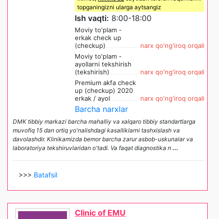
topganingizni ularga aytsangiz
Ish vaqti:
8:00-18:00
Moviy to'plam -
erkak check up
(checkup)
narx qo'ng'iroq orqali
Moviy to'plam -
ayollarni tekshirish
(tekshirish)
narx qo'ng'iroq orqali
Premium akfa check
up (checkup) 2020
erkak / ayol
narx qo'ng'iroq orqali
Barcha narxlar
DMK tibbiy markazi barcha mahalliy va xalqaro tibbiy standartlarga
muvofiq 15 dan ortiq yo'nalishdagi kasalliklarni tashxislash va
davolashdir. Klinikamizda bemor barcha zarur asbob-uskunalar va
laboratoriya tekshiruvlaridan o'tadi. Va faqat diagnostika n
...
>>>
Batafsil
Clinic of EMU