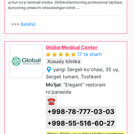
uchun ko'p tarmoqli klinika. Shifokorlarimizning professional tajribasi,
dunyoning yetakchi ixtisoslashgan klinik
...
>>>
Batafsil
Global Medical Center
17 ta sharh
Xususiy klinika
yangi Sergeli ko'chasi, 35 uy,
Sergeli tumani, Toshkent
Mo'ljal:
“Elegant” restorani
ro'parasida
☎
+998-78-777-03-03
+998-55-516-60-27
Iltimos,
Kliniks uz
saytidan telefon raqamlarini