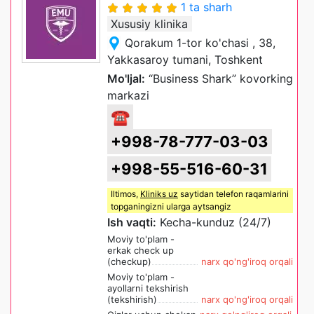
1 ta sharh
Xususiy klinika
Qorakum 1-tor ko'chasi , 38,
Yakkasaroy tumani, Toshkent
Mo'ljal:
“Business Shark” kovorking
markazi
☎
+998-78-777-03-03
+998-55-516-60-31
Iltimos,
Kliniks uz
saytidan telefon raqamlarini
topganingizni ularga aytsangiz
Ish vaqti:
Kecha-kunduz (24/7)
Moviy to'plam -
erkak check up
(checkup)
narx qo'ng'iroq orqali
Moviy to'plam -
ayollarni tekshirish
(tekshirish)
narx qo'ng'iroq orqali