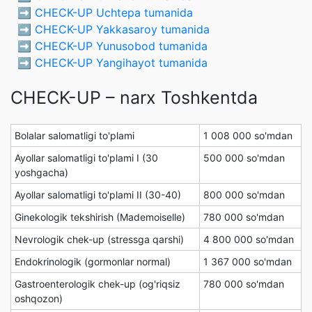
➡️
CHECK-UP Uchtepa tumanida
➡️
CHECK-UP Yakkasaroy tumanida
➡️
CHECK-UP Yunusobod tumanida
➡️
CHECK-UP Yangihayot tumanida
CHECK-UP – narx Toshkentda
Bolalar salomatligi to'plami
1 008 000 so'mdan
Ayollar salomatligi to'plami I (30
500 000 so'mdan
yoshgacha)
Ayollar salomatligi to'plami II (30-40)
800 000 so'mdan
Ginekologik tekshirish (Mademoiselle)
780 000 so'mdan
Nevrologik chek-up (stressga qarshi)
4 800 000 so'mdan
Endokrinologik (gormonlar normal)
1 367 000 so'mdan
Gastroenterologik chek-up (og'riqsiz
780 000 so'mdan
oshqozon)