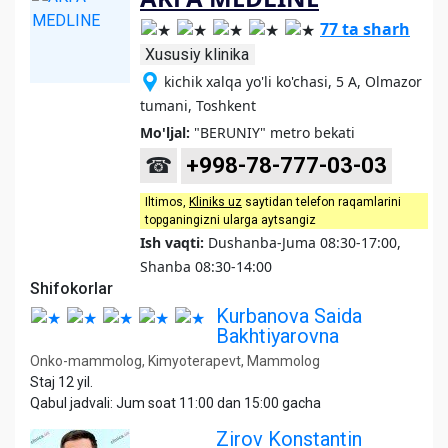
77 ta sharh
Xususiy klinika
kichik xalqa yo'li ko'chasi, 5 A, Olmazor
tumani, Toshkent
Mo'ljal:
"BERUNIY" metro bekati
☎
+998-78-777-03-03
Iltimos,
Kliniks uz
saytidan telefon raqamlarini
topganingizni ularga aytsangiz
Ish vaqti:
Dushanba-Juma 08:30-17:00,
Shanba 08:30-14:00
Shifokorlar
Kurbanova Saida
Bakhtiyarovna
Onko-mammolog, Kimyoterapevt, Mammolog
Staj 12 yil.
Qabul jadvali: Jum soat 11:00 dan 15:00 gacha
Zirov Konstantin