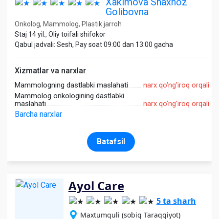
Xakimova Shaxnoz
Golibovna
Onkolog, Mammolog, Plastik jarroh
Staj 14 yil., Oliy toifali shifokor
Qabul jadvali: Sesh, Pay soat 09:00 dan 13:00 gacha
Xizmatlar va narxlar
Mammologning dastlabki maslahati
narx qo'ng'iroq orqali
Mammolog onkologining dastlabki
maslahati
narx qo'ng'iroq orqali
Barcha narxlar
Batafsil
Ayol Care
5 ta sharh
Maxtumquli (sobiq Taraqqiyot)