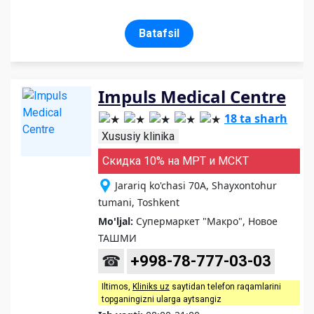
Batafsil
Impuls Medical Centre
18 ta sharh
Xususiy klinika
Скидка 10% на МРТ и МСКТ
Jarariq ko'chasi 70A, Shayxontohur
tumani, Toshkent
Mo'ljal:
Супермаркет "Макро", Новое
ТАШМИ
☎
+998-78-777-03-03
Iltimos,
Kliniks uz
saytidan telefon raqamlarini
topganingizni ularga aytsangiz