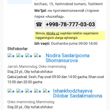
ko'chasi, 15, Yashnobod tumani, Toshkent
Mo'ljal:
на противоположной стороне
парка «Ашхабад».
☎
+998-78-777-03-03
Iltimos,
Kliniks uz
saytidan telefon raqamlarini
topganingizni ularga aytsangiz
Ish vaqti:
Dushanba-Juma 09:00-18:00
Shifokorlar
Nodira Saidaripovna
Shomansurova
Jarroh, Mammolog, Onko-mammolog
Staj 23 yil., Oliy toifali shifokor
Qabul jadvali: Sesh, Pay soat 09:00 dan 14:00 gacha; Shan soat
15:00 dan 20:00 gacha
Ishankhodzhayeva
Dilobar Saidakmalovna
Onko-mammolog, Mammolog
Staj 20 yil., Oliy toifali shifokor