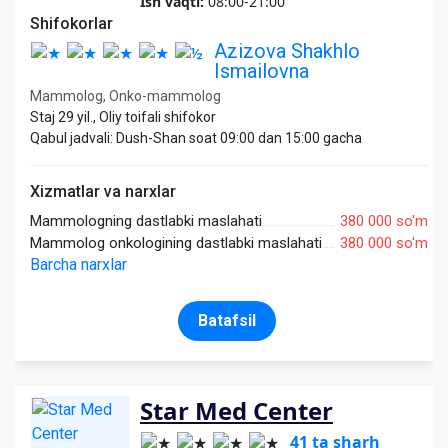
Ish vaqti:
08:00-21:00
Shifokorlar
Azizova Shakhlo
Ismailovna
Mammolog, Onko-mammolog
Staj 29 yil., Oliy toifali shifokor
Qabul jadvali: Dush-Shan soat 09:00 dan 15:00 gacha
Xizmatlar va narxlar
Mammologning dastlabki maslahati
380 000 so'm
Mammolog onkologining dastlabki maslahati
380 000 so'm
Barcha narxlar
Batafsil
Star Med Center
41 ta sharh