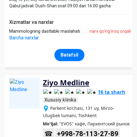
Qabul jadvali: Dush-Shan soat 09:00 dan 16:00 gacha
Xizmatlar va narxlar
Mammologning dastlabki maslahati
narx qo'ng'iroq orqali
Barcha narxlar
Batafsil
Ziyo Medline
16 ta sharh
Xususiy klinika
Parkent ko'chasi, 131 uy, Mirzo-
Ulugbek tumani, Toshkent
Mo'ljal:
"EVOS" кафе, Паркентский рынок
☎
+998-78-113-27-89