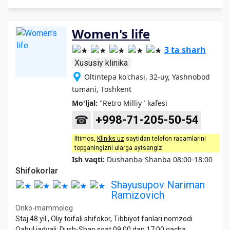
Women's life
3 ta sharh
Xususiy klinika
Oltintepa ko'chasi, 32-uy, Yashnobod
tumani, Toshkent
Mo'ljal:
"Retro Milliy" kafesi
☎
+998-71-205-50-54
Iltimos,
Kliniks uz
saytidan telefon raqamlarini
topganingizni ularga aytsangiz
Ish vaqti:
Dushanba-Shanba 08:00-18:00
Shifokorlar
Shayusupov Nariman
Ramizovich
Onko-mammolog
Staj 48 yil., Oliy toifali shifokor, Tibbiyot fanlari nomzodi
Qabul jadvali: Dush-Shan soat 09:00 dan 17:00 gacha