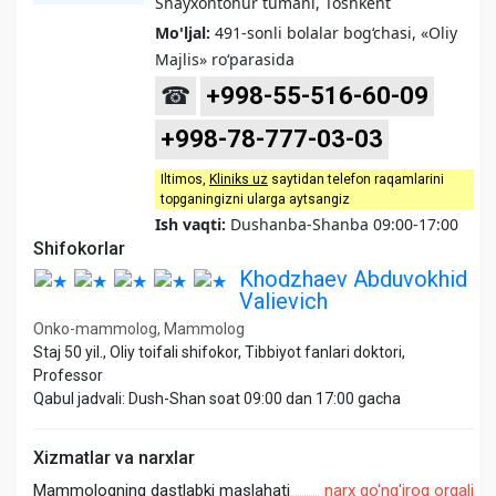
Shayxontohur tumani, Toshkent
Mo'ljal:
491-sonli bolalar bog‘chasi, «Oliy
Majlis» ro‘parasida
☎
+998-55-516-60-09
+998-78-777-03-03
Iltimos,
Kliniks uz
saytidan telefon raqamlarini
topganingizni ularga aytsangiz
Ish vaqti:
Dushanba-Shanba 09:00-17:00
Shifokorlar
Khodzhaev Abduvokhid
Valievich
Onko-mammolog, Mammolog
Staj 50 yil., Oliy toifali shifokor, Tibbiyot fanlari doktori,
Professor
Qabul jadvali: Dush-Shan soat 09:00 dan 17:00 gacha
Xizmatlar va narxlar
Mammologning dastlabki maslahati
narx qo'ng'iroq orqali