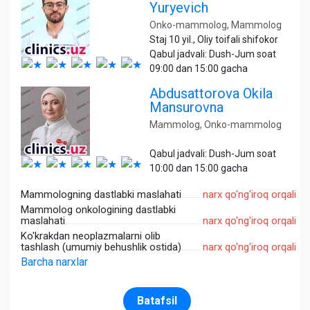
Yuryevich
Onko-mammolog, Mammolog
Staj 10 yil., Oliy toifali shifokor
Qabul jadvali: Dush-Jum soat
09:00 dan 15:00 gacha
Abdusattorova Okila
Mansurovna
Mammolog, Onko-mammolog
Qabul jadvali: Dush-Jum soat
10:00 dan 15:00 gacha
Mammologning dastlabki maslahati
narx qo'ng'iroq orqali
Mammolog onkologining dastlabki
maslahati
narx qo'ng'iroq orqali
Ko'krakdan neoplazmalarni olib
tashlash (umumiy behushlik ostida)
narx qo'ng'iroq orqali
Barcha narxlar
Batafsil