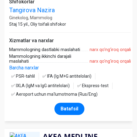
Shifokorlar
Tangirova Nazira
Ginekolog, Mammolog
Staj 15 yil., Oliy toifali shifokor
Xizmatlar va narxlar
Mammologning dastlabki maslahati
narx qo'ng'iroq orqali
Mammologning ikkinchi darajali
maslahati
narx qo'ng'iroq orqali
Barcha narxlar
✅ PSR-tahlil
✅ IFA (Ig M+G antitelolari)
✅ IXLA (IgM va IgG antitelolari)
✅ Ekspress-test
✅ Aeroport uchun ma'lumotnoma (Rus/Eng)
Batafsil
AKFA MEDLINE