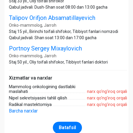
Staj 33 yil., Oliy toifali shifokor
Qabul jadvali: Dush-Shan soat 08:00 dan 13:00 gacha
Talipov Orifjon Absamatillayevich
Onko-mammolog, Jarroh
Staj 15 yil., Birinchi toifali shifokor, Tibbiyot fanlari nomzodi
Qabul jadvali: Shan soat 13:00 dan 17:00 gacha
Portnoy Sergey Mixaylovich
Onko-mammolog, Jarroh
Staj 50 yil., Oliy toifali shifokor, Tibbiyot fanlari doktori
Xizmatlar va narxlar
Mammolog onkologining dastlabki
maslahati
narx qo'ng'iroq orqali
Nipel sekretsiyasini tahlil qilish
narx qo'ng'iroq orqali
Radikal mastektomiya
narx qo'ng'iroq orqali
Barcha narxlar
Batafsil