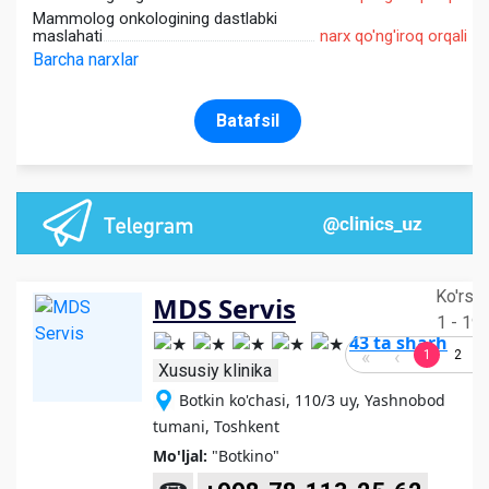
Mammolog onkologining dastlabki
maslahati
narx qo'ng'iroq orqali
Barcha narxlar
Batafsil
Ko'rsat
MDS Servis
1 - 19
43 ta sharh
1
2
Xususiy klinika
Botkin ko'chasi, 110/3 uy, Yashnobod
tumani, Toshkent
Mo'ljal:
"Botkino"