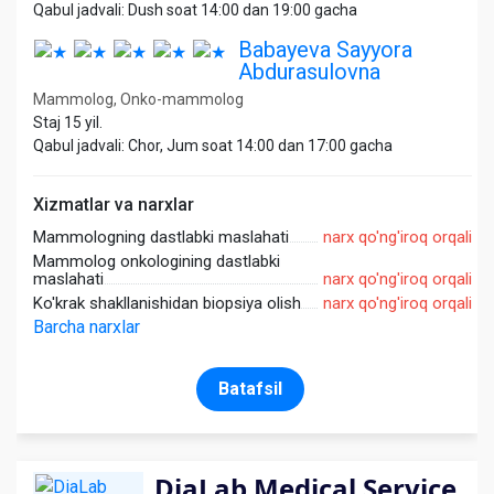
Qabul jadvali: Dush soat 14:00 dan 19:00 gacha
Babayeva Sayyora
Abdurasulovna
Mammolog, Onko-mammolog
Staj 15 yil.
Qabul jadvali: Chor, Jum soat 14:00 dan 17:00 gacha
Xizmatlar va narxlar
Mammologning dastlabki maslahati
narx qo'ng'iroq orqali
Mammolog onkologining dastlabki
maslahati
narx qo'ng'iroq orqali
Ko'krak shakllanishidan biopsiya olish
narx qo'ng'iroq orqali
Barcha narxlar
Batafsil
DiaLab Medical Service