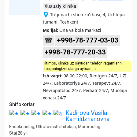
Xususiy klinika
To'qimachi shoh ko'chasi, 4, Uchtepa
tumani, Toshkent
Mo'ljal:
Ona va bola markazi
☎
+998-78-777-03-03
+998-78-777-20-33
Iltimos,
Kliniks uz
saytidan telefon raqamlarini
topganingizni ularga aytsangiz
Ish vaqti:
08:00-22:00, Rentgen 24/7, UZI
24/7, Laboratoriya 24/7, Terapevt 24/7,
Nevropatolog 24/7, Pediatr 24/7, Muolaja
xonasi 24/7
Shifokorlar
Kadirova Vasila
Kamildzhanovna
Endokrinolog, Ultratovush shifokori, Mammolog
Staj 28 yil.