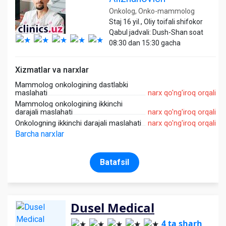
Onkolog, Onko-mammolog
Staj 16 yil., Oliy toifali shifokor
Qabul jadvali: Dush-Shan soat
08:30 dan 15:30 gacha
Xizmatlar va narxlar
Mammolog onkologining dastlabki
maslahati
narx qo'ng'iroq orqali
Mammolog onkologining ikkinchi
darajali maslahati
narx qo'ng'iroq orqali
Onkologning ikkinchi darajali maslahati
narx qo'ng'iroq orqali
Barcha narxlar
Batafsil
Dusel Medical
4 ta sharh