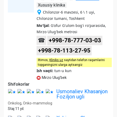
Xususiy klinika
Chilonzor-6 mavzesi, 6 \ 1 uyi,
Chilonzor tumani, Toshkent
Mo'ljal:
G'ofur G'ulom bog'i ro'parasida,
Mirzo Ulug'bek metrosi
☎
+998-78-777-03-03
+998-78-113-27-95
Iltimos,
Kliniks uz
saytidan telefon raqamlarini
topganingizni ularga aytsangiz
Ish vaqti:
tun-u kun
Mirzo Ulug'bek
Shifokorlar
Usmonaliev Khasanjon
Foziljon ugli
Onkolog, Onko-mammolog
Staj 11 yil.