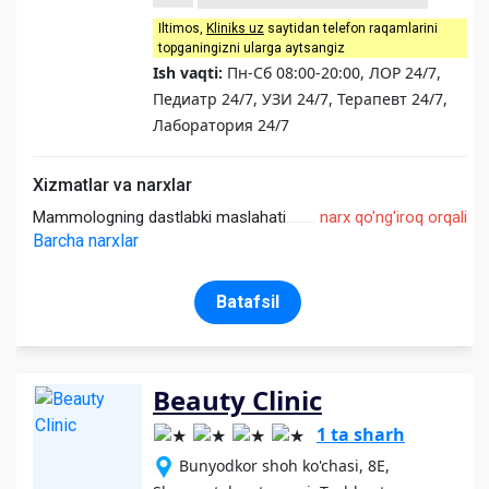
Iltimos,
Kliniks uz
saytidan telefon raqamlarini
topganingizni ularga aytsangiz
Ish vaqti:
Пн-Сб 08:00-20:00, ЛОР 24/7,
Педиатр 24/7, УЗИ 24/7, Терапевт 24/7,
Лаборатория 24/7
Xizmatlar va narxlar
Mammologning dastlabki maslahati
narx qo'ng'iroq orqali
Barcha narxlar
Batafsil
Beauty Clinic
1 ta sharh
Bunyodkor shoh ko'chasi, 8E,