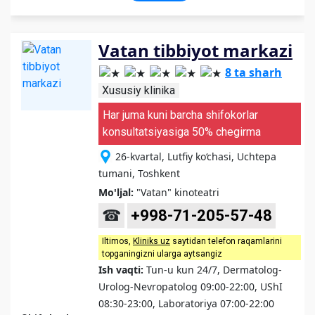
Vatan tibbiyot markazi
8 ta sharh
Xususiy klinika
Har juma kuni barcha shifokorlar
konsultatsiyasiga 50% chegirma
26-kvartal, Lutfiy ko‘chasi, Uchtepa
tumani, Toshkent
Mo'ljal:
"Vatan" kinoteatri
☎
+998-71-205-57-48
Iltimos,
Kliniks uz
saytidan telefon raqamlarini
topganingizni ularga aytsangiz
Ish vaqti:
Tun-u kun 24/7, Dermatolog-
Urolog-Nevropatolog 09:00-22:00, UShI
08:30-23:00, Laboratoriya 07:00-22:00