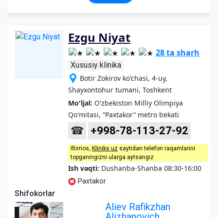
Ezgu Niyat
28 ta sharh
Xususiy klinika
Botir Zokirov ko'chasi, 4-uy,
Shayxontohur tumani, Toshkent
Mo'ljal:
O'zbekiston Milliy Olimpiya
Qo'mitasi, “Paxtakor” metro bekati
☎
+998-78-113-27-92
Iltimos,
Kliniks uz
saytidan telefon raqamlarini
topganingizni ularga aytsangiz
Ish vaqti:
Dushanba-Shanba 08:30-16:00
Paxtakor
Shifokorlar
Aliev Rafikzhan
Alizhanovich