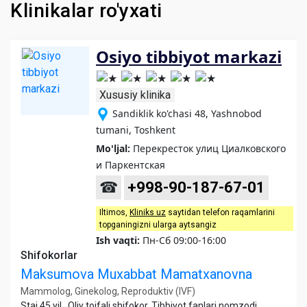
Klinikalar ro'yxati
Osiyo tibbiyot markazi
Xususiy klinika
Sandiklik ko'chasi 48, Yashnobod
tumani, Toshkent
Mo'ljal:
Перекресток улиц Циалковского
и Паркентская
☎
+998-90-187-67-01
Iltimos,
Kliniks uz
saytidan telefon raqamlarini
topganingizni ularga aytsangiz
Ish vaqti:
Пн-Сб 09:00-16:00
Shifokorlar
Maksumova Muxabbat Mamatxanovna
Mammolog, Ginekolog, Reproduktiv (IVF)
Staj 45 yil., Oliy toifali shifokor, Tibbiyot fanlari nomzodi