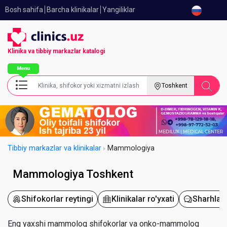
Bosh sahifa
Barcha klinikalar
Yangiliklar
Klinika va tibbiy
markazlar katalogi
Toshkent
Tibbiy markazlar va klinikalar
Mammologiya
Mammologiya Toshkent
Shifokorlar reytingi
Klinikalar ro'yxati
Sharhlar
Eng yaxshi mammolog shifokorlar va onko-mammolog