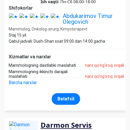
Ish vaqti:
Пн-Сб 08:00-18:00
Shifokorlar
Abdukarimov Timur
Olegovich
Mammolog, Onkolog-xirurg, Kimyoterapevt
Staj 15 yil.
Qabul jadvali: Dush-Shan soat 09:00 dan 14:00 gacha
Xizmatlar va narxlar
Mammologning dastlabki maslahati
narx qo'ng'iroq orqali
Mammologning ikkinchi darajali
maslahati
narx qo'ng'iroq orqali
Barcha narxlar
Batafsil
Darmon Servis