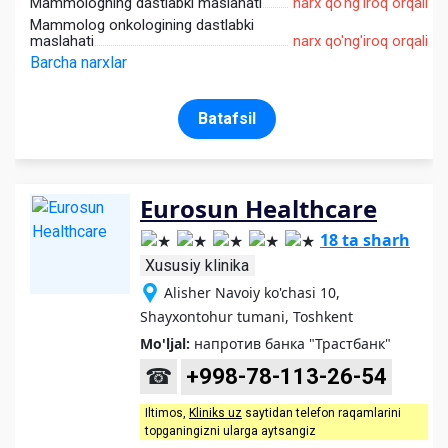
Mammologning dastlabki maslahati
narx qo'ng'iroq orqali
Mammolog onkologining dastlabki
maslahati
narx qo'ng'iroq orqali
Barcha narxlar
Batafsil
Eurosun Healthcare
18 ta sharh
Xususiy klinika
Alisher Navoiy ko'chasi 10,
Shayxontohur tumani, Toshkent
Mo'ljal:
напротив банка "Трастбанк"
☎
+998-78-113-26-54
Iltimos,
Kliniks uz
saytidan telefon raqamlarini
topganingizni ularga aytsangiz