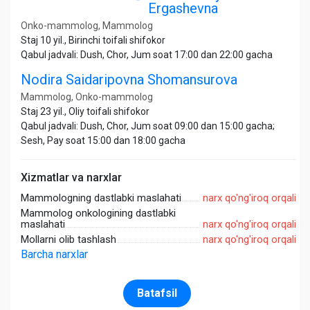
Ergashevna
Onko-mammolog, Mammolog
Staj 10 yil., Birinchi toifali shifokor
Qabul jadvali: Dush, Chor, Jum soat 17:00 dan 22:00 gacha
Nodira Saidaripovna Shomansurova
Mammolog, Onko-mammolog
Staj 23 yil., Oliy toifali shifokor
Qabul jadvali: Dush, Chor, Jum soat 09:00 dan 15:00 gacha;
Sesh, Pay soat 15:00 dan 18:00 gacha
Xizmatlar va narxlar
Mammologning dastlabki maslahati
narx qo'ng'iroq orqali
Mammolog onkologining dastlabki
maslahati
narx qo'ng'iroq orqali
Mollarni olib tashlash
narx qo'ng'iroq orqali
Barcha narxlar
Batafsil