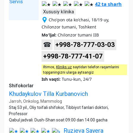
42 ta sharh
Xususiy klinika
Cho'pon ota ko'chasi, 18/19 uy,
Chilonzor tumani, Toshkent
Mo'ljal:
Chilonzor tumani IIB
☎
+998-78-777-03-03
+998-78-777-41-07
Iltimos,
Kliniks uz
saytidan telefon raqamlarini
topganingizni ularga aytsangiz
Ish vaqti:
Tunu-kun, 24/7
Shifokorlar
Khudaykulov Tilla Kurbanovich
Jarroh, Onkolog, Mammolog
Staj 53 yil., Oliy toifali shifokor, Tibbiyot fanlari doktori,
Professor
Qabul jadvali: Dush-Shan soat 09:00 dan 14:00 gacha
Ruzieva Sayera