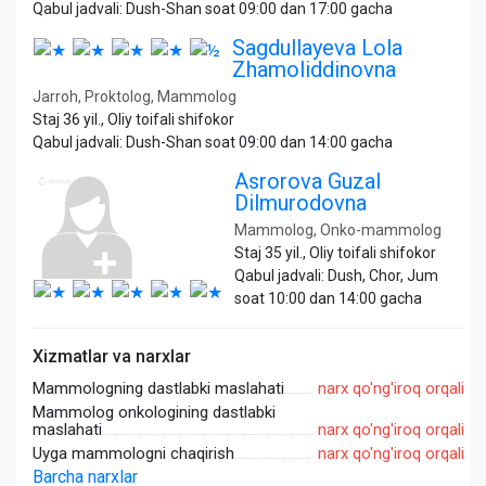
Qabul jadvali: Dush-Shan soat 09:00 dan 17:00 gacha
Sagdullayeva Lola
Zhamoliddinovna
Jarroh, Proktolog, Mammolog
Staj 36 yil., Oliy toifali shifokor
Qabul jadvali: Dush-Shan soat 09:00 dan 14:00 gacha
Asrorova Guzal
Dilmurodovna
Mammolog, Onko-mammolog
Staj 35 yil., Oliy toifali shifokor
Qabul jadvali: Dush, Chor, Jum
soat 10:00 dan 14:00 gacha
Xizmatlar va narxlar
Mammologning dastlabki maslahati
narx qo'ng'iroq orqali
Mammolog onkologining dastlabki
maslahati
narx qo'ng'iroq orqali
Uyga mammologni chaqirish
narx qo'ng'iroq orqali
Barcha narxlar