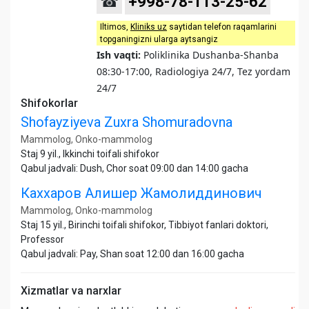
☎
+998-78-113-25-62
Iltimos,
Kliniks uz
saytidan telefon raqamlarini
topganingizni ularga aytsangiz
Ish vaqti:
Poliklinika Dushanba-Shanba
08:30-17:00, Radiologiya 24/7, Tez yordam
24/7
Shifokorlar
Shofayziyeva Zuxra Shomuradovna
Mammolog, Onko-mammolog
Staj 9 yil., Ikkinchi toifali shifokor
Qabul jadvali: Dush, Chor soat 09:00 dan 14:00 gacha
Каххаров Алишер Жамолиддинович
Mammolog, Onko-mammolog
Staj 15 yil., Birinchi toifali shifokor, Tibbiyot fanlari doktori,
Professor
Qabul jadvali: Pay, Shan soat 12:00 dan 16:00 gacha
Xizmatlar va narxlar