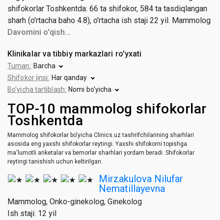
shifokorlar Toshkentda: 66 ta shifokor, 584 ta tasdiqlangan
sharh (o'rtacha baho 4.8), o'rtacha ish staji 22 yil. Mammolog
va onko-mammolog maslahati narxi 42 600 dan 450 000
Davomini o'qish...
so'mgacha (o'rtacha narxi 244 000 so'm).
Klinikalar va tibbiy markazlari ro'yxati
Tuman:
Barcha
Shifokor jinsi:
Har qanday
Bo'yicha tartiblash:
Nomi bo'yicha
TOP-10 mammolog shifokorlar
Toshkentda
Mammolog shifokorlar bo'yicha Clinics.uz tashrifchilarining sharhlari
asosida eng yaxshi shifokorlar reytingi. Yaxshi shifokorni topishga
ma'lumotli anketalar va bemorlar sharhlari yordam beradi. Shifokorlar
reytingi tanishish uchun keltirilgan.
Mirzakulova Nilufar
Nematillayevna
Mammolog, Onko-ginekolog, Ginekolog
Ish staji: 12 yil