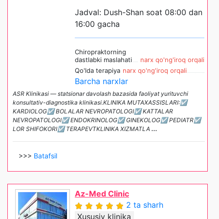
Jadval: Dush-Shan soat 08:00 dan
16:00 gacha
Chiropraktorning
dastlabki maslahati
narx qo'ng'iroq orqali
Qo'lda terapiya
narx qo'ng'iroq orqali
Barcha narxlar
ASR Klinikasi — statsionar davolash bazasida faoliyat yurituvchi
konsultativ-diagnostika klinikasi.KLINIKA MUTAXASSISLARI:☑
KARDIOLOG☑ BOLALAR NEVROPATOLOGI☑ KATTALAR
NEVROPATOLOGI☑ ENDOKRINOLOG☑ GINEKOLOG☑ PEDIATR☑
LOR SHIFOKORI☑ TERAPEVTKLINIKA XIZMATLA
...
>>>
Batafsil
Az-Med Clinic
2 ta sharh
Xususiy klinika