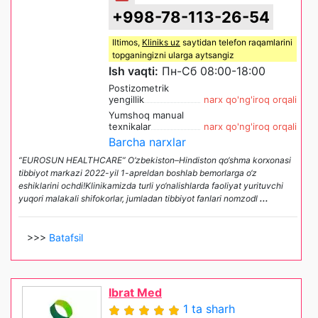
+998-78-113-26-54
Iltimos,
Kliniks uz
saytidan telefon raqamlarini
topganingizni ularga aytsangiz
Ish vaqti:
Пн-Сб 08:00-18:00
Postizometrik
yengillik
narx qo'ng'iroq orqali
Yumshoq manual
texnikalar
narx qo'ng'iroq orqali
Barcha narxlar
“EUROSUN HEALTHCARE” O‘zbekiston–Hindiston qo‘shma korxonasi
tibbiyot markazi 2022-yil 1-apreldan boshlab bemorlarga o‘z
eshiklarini ochdi!Klinikamizda turli yo‘nalishlarda faoliyat yurituvchi
yuqori malakali shifokorlar, jumladan tibbiyot fanlari nomzodl
...
>>>
Batafsil
Ibrat Med
1 ta sharh