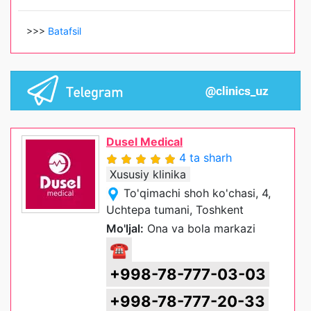
>>>
Batafsil
Dusel Medical
4 ta sharh
Xususiy klinika
To'qimachi shoh ko'chasi, 4,
Uchtepa tumani, Toshkent
Mo'ljal:
Ona va bola markazi
☎
+998-78-777-03-03
+998-78-777-20-33