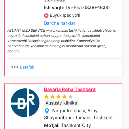
Ish vaqti:
Du-Sha 08:00-16:00
Buyuk Ipak yo'li
Barcha narxlar
ATLANT MED SERVICE — korxonalar, tashkilotlar va ishlab chiqarish
obyektlari xodimlari uchun sayyor tibbiy ko‘rik xizmatlarini
ko‘rsatuvchi ixtisoslashgan tibbiy tashkilot. Kompaniya ish
beruvchilarga xodimlar salomatligini muntazam nazorat qilish,
qonunc
...
>>>
Batafsil
Bavaria Reha Tashkent
Xususiy klinika
Zargar ko'chasi, 5-uy,
Shayxontohur tumani, Toshkent
Mo'ljal:
Tashkent City