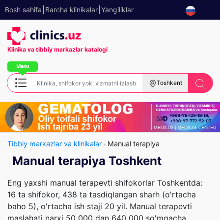
Bosh sahifa
Barcha klinikalar
Yangiliklar
Klinika va tibbiy
markazlar katalogi
Toshkent
Tibbiy markazlar va klinikalar
Manual terapiya
Manual terapiya Toshkent
Eng yaxshi manual terapevti shifokorlar Toshkentda:
16 ta shifokor, 438 ta tasdiqlangan sharh (o'rtacha
baho 5), o'rtacha ish staji 20 yil. Manual terapevti
maslahati narxi 50 000 dan 640 000 so'mgacha