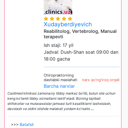
Xudayberdiyevich
Reabilitolog, Vertebrolog, Manual
terapevti
Ish staji: 17 yil
Jadval: Dush-Shan soat 09:00 dan
18:00 gacha
Chiropraktorning
dastlabki maslahati
narx qo'ng'iroq orqali
Barcha narxlar
Castlmed klinikasi zamonaviy tibbiy markaz bo'lib, butun oila uchun
keng ko'lamli tibbiy xizmatlarni taklif etadi. Bizning tajribali
shifokorlar va mutaxassislar jamoasi turli kasalliklarni tashxislash,
davolash va oldini olishda malakali yordam ko'rsatis
...
>>>
Batafsil