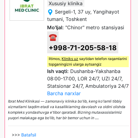
Xususiy klinika
Sergeli-1, 37 uy, Yangihayot
tumani, Toshkent
Mo'ljal:
"Chinor" metro stansiyasi
☎
+998-71-205-58-18
Iltimos,
Kliniks uz
saytidan telefon raqamlarini
topganingizni ularga aytsangiz
Ish vaqti:
Dushanba-Yakshanba
08:00-17:00, LOR 24/7, UZI 24/7,
Statsionar 24/7, Ambulatoriya 24/7
Barcha narxlar
Ibrat Med Klinikasi — zamonaviy klinika bo'lib, keng ko'lamli tibbiy
xizmatlarni taqdim etadi va kasalliklarning davolash va oldini olishda
kompleks yondashuvga e'tibor qaratadi. Bizning mutaxassislarimiz
yuqori malakaga ega bo'lib, har bir bemor uchun in
...
>>>
Batafsil