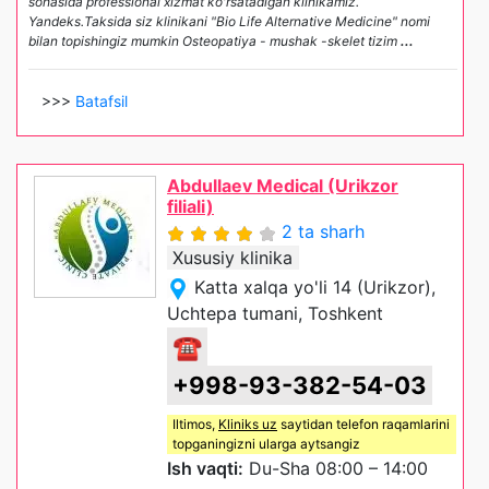
sohasida professional xizmat ko'rsatadigan klinikamiz.
Yandeks.Taksida siz klinikani "Bio Life Alternative Medicine" nomi
bilan topishingiz mumkin Osteopatiya - mushak -skelet tizim
...
>>>
Batafsil
Abdullaev Medical (Urikzor
filiali)
2 ta sharh
Xususiy klinika
Katta xalqa yo'li 14 (Urikzor),
Uchtepa tumani, Toshkent
☎
+998-93-382-54-03
Iltimos,
Kliniks uz
saytidan telefon raqamlarini
topganingizni ularga aytsangiz
Ish vaqti:
Du-Sha 08:00 – 14:00