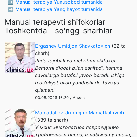
➡️
Manual terapiya Yunusobod tumanida
➡️
Manual terapiya Yangihayot tumanida
Manual terapevti shifokorlar
Toshkentda - so'nggi sharhlar
Ergashev Umidjon Shavkatovich
(32 ta
sharh)
Juda tajribali va mehribon shifokor.
Bemorni diqqat bilan eshitadi, hamma
savollarga batafsil javob beradi. Ishiga
mas'uliyat bilan yondashadi. Tavsiya
qilaman!
03.08.2026 16:20 / Асила
Mamadaliev Urmonjon Mamatkulovich
(339 ta sharh)
У меня многолетнее повреждение
тройничного нерва, и побывав у врача,