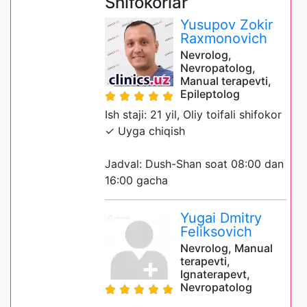
Shifokorlar
Yusupov Zokir
Raxmonovich
Nevrolog,
Nevropatolog,
Manual terapevti,
Epileptolog
Ish staji: 21 yil, Oliy toifali shifokor
✓ Uyga chiqish
Jadval: Dush-Shan soat 08:00 dan
16:00 gacha
Yugai Dmitry
Feliksovich
Nevrolog, Manual
terapevti,
Ignaterapevt,
Nevropatolog