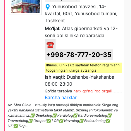
Yunusobod mavzesi, 14-
kvartal, 60/1, Yunusobod tumani,
Toshkent
Mo'ljal:
Atlas gipermarketi va 12-
sonli poliklinika ro‘parasida
☎
+998-78-777-20-35
Iltimos,
Kliniks uz
saytidan telefon raqamlarini
topganingizni ularga aytsangiz
Ish vaqti:
Dushanba-Yakshanba
08:00-23:00
Qo'lda terapiya
narx qo'ng'iroq orqali
Barcha narxlar
Az-Med Clinic - xususiy koʻp tarmoqli tibbiyot markazidir. Sizga eng
yaxshi narxlarda xizmatlarni taklif etamiz. Bizning shifokorlarimiz va
xizmatlarimiz:✅ Ginekolog✅ Kardiolog✅ Kardiorevmatolog✅
Travmatolog✅ Ortoped✅ LOR✅ Nevrolog✅ Endokrinolog✅
UZI✅ Dop
...