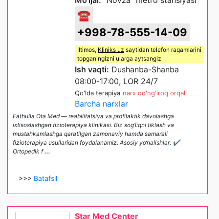
☎
+998-78-555-14-09
Iltimos,
Kliniks uz
saytidan telefon raqamlarini
topganingizni ularga aytsangiz
Ish vaqti:
Dushanba-Shanba
08:00-17:00, LOR 24/7
Qo'lda terapiya
narx qo'ng'iroq orqali
Barcha narxlar
Fathulla Ota Med — reabilitatsiya va profilaktik davolashga
ixtisoslashgan fizioterapiya klinikasi. Biz sog‘liqni tiklash va
mustahkamlashga qaratilgan zamonaviy hamda samarali
fizioterapiya usullaridan foydalanamiz. Asosiy yo‘nalishlar: ✔
Ortopedik f
...
>>>
Batafsil
Star Med Center