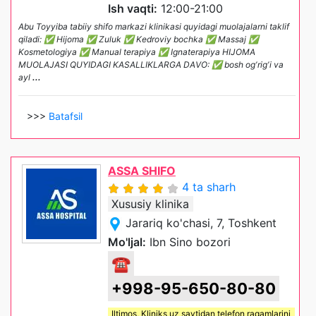
Ish vaqti:
12:00-21:00
Abu Toyyiba tabiiy shifo markazi klinikasi quyidagi muolajalarni taklif
qiladi: ✅ Hijoma ✅ Zuluk ✅ Kedroviy bochka ✅ Massaj ✅
Kosmetologiya ✅ Manual terapiya ✅ Ignaterapiya HIJOMА
MUOLАJАSI QUYIDАGI KАSАLLIKLАRGА DАVO: ✅ bosh ogʼrigʼi va
ayl
...
>>>
Batafsil
ASSA SHIFO
4 ta sharh
Xususiy klinika
Jarariq ko'chasi, 7, Toshkent
Mo'ljal:
Ibn Sino bozori
☎
+998-95-650-80-80
Iltimos,
Kliniks uz
saytidan telefon raqamlarini