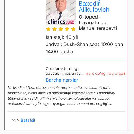
Baxodir
Alikulovich
Ortoped-
travmatolog,
Manual terapevti
Ish staji: 40 yil
Jadval: Dush-Shan soat 10:00 dan
14:00 gacha
Chiropraktorning
dastlabki maslahati
narx qo'ng'iroq orqali
Barcha narxlar
Ns Medical Диагностический центр - turli kasalliklarni sifatli
tashxislash, oldini olish va davolashga ixtisoslashgan zamonaviy
tibbiyot markazidir. Klinikamiz ilg'or texnologiyalar va tibbiyot
mutaxassislari tajribasiga tayangan holda bemorlarni eng ilg'
...
>>>
Batafsil