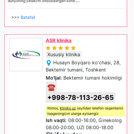
dunyoning yetakchi ixtisoslashgan klinik
...
>>>
Batafsil
ASR klinika
Xususiy klinika
Husayn Boyqaro ko'chasi, 28,
Bektemir tumani, Toshkent
Mo'ljal:
Bektemir tumani hokimligi
☎
+998-78-113-26-65
Iltimos,
Kliniks uz
saytidan telefon raqamlarini
topganingizni ularga aytsangiz
Ish vaqti:
08:00-16:00, Ginekolog
08:00-20:00, UZI 08:00-18:00