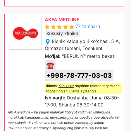
AKFA MEDLINE
77 ta sharh
Xususiy klinika
kichik xalqa yo'li ko'chasi, 5 A,
Olmazor tumani, Toshkent
Mo'ljal:
"BERUNIY" metro bekati
☎
+998-78-777-03-03
Iltimos,
Kliniks uz
saytidan telefon raqamlarini
topganingizni ularga aytsangiz
Ish vaqti:
Dushanba-Juma 08:30-
17:00, Shanba 08:30-14:00
AKFA Medline – bu yuqori malakali tibbiyot xodimlari ishtirokida
murakkab kardiojarrohlik, neyroxirurgiya, ortopediya operatsiyalarini
tashxislash, davolash va o'tkazish uchun zamonaviy asbob-
uskunalar bilan Markaziy Osiyodagi eng yirik xususiy ko'p tar
...