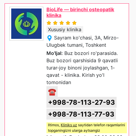
BioLife — birinchi osteopatik
klinika
Xususiy klinika
Sayram ko'chasi, 3A, Mirzo-
Ulugbek tumani, Toshkent
Mo'ljal:
Buz bozori ro'parasida.
Buz bozori qarshisida 9 qavatli
turar-joy binoni joylashgan, 1-
qavat - klinika. Kirish yo'l
tomonidan
☎
+998-78-113-27-93
+998-78-113-77-93
Iltimos,
Kliniks uz
saytidan telefon raqamlarini
topganingizni ularga aytsangiz