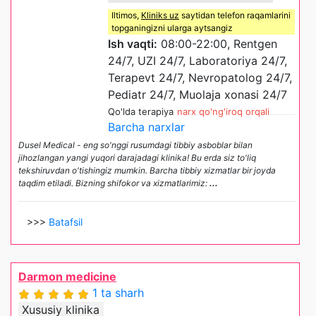
Iltimos,
Kliniks uz
saytidan telefon raqamlarini
topganingizni ularga aytsangiz
Ish vaqti:
08:00-22:00, Rentgen
24/7, UZI 24/7, Laboratoriya 24/7,
Terapevt 24/7, Nevropatolog 24/7,
Pediatr 24/7, Muolaja xonasi 24/7
Qo'lda terapiya
narx qo'ng'iroq orqali
Barcha narxlar
Dusel Medical - eng so'nggi rusumdagi tibbiy asboblar bilan
jihozlangan yangi yuqori darajadagi klinika! Bu erda siz to'liq
tekshiruvdan o'tishingiz mumkin. Barcha tibbiy xizmatlar bir joyda
taqdim etiladi. Bizning shifokor va xizmatlarimiz:
...
>>>
Batafsil
Darmon medicine
1 ta sharh
Xususiy klinika