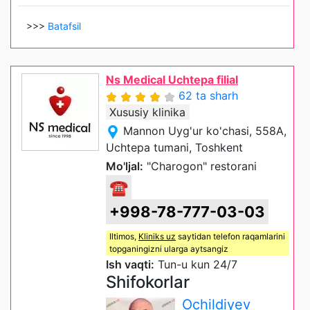
>>>
Batafsil
Ns Medical Uchtepa filial
62 ta sharh
Xususiy klinika
Mannon Uyg'ur ko'chasi, 558A,
Uchtepa tumani, Toshkent
Mo'ljal:
"Charogon" restorani
☎
+998-78-777-03-03
Iltimos,
Kliniks uz
saytidan telefon raqamlarini
topganingizni ularga aytsangiz
Ish vaqti:
Tun-u kun 24/7
Shifokorlar
Ochildiyev