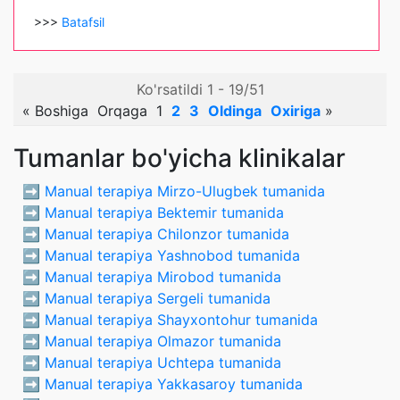
>>>
Batafsil
Ko'rsatildi 1 - 19/51
«
Boshiga
Orqaga
1
2
3
Oldinga
Oxiriga
»
Tumanlar bo'yicha klinikalar
➡️
Manual terapiya Mirzo-Ulugbek tumanida
➡️
Manual terapiya Bektemir tumanida
➡️
Manual terapiya Chilonzor tumanida
➡️
Manual terapiya Yashnobod tumanida
➡️
Manual terapiya Mirobod tumanida
➡️
Manual terapiya Sergeli tumanida
➡️
Manual terapiya Shayxontohur tumanida
➡️
Manual terapiya Olmazor tumanida
➡️
Manual terapiya Uchtepa tumanida
➡️
Manual terapiya Yakkasaroy tumanida