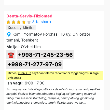
Denta-Servis-FIiziomed
3 ta sharh
Xususiy klinika
Komil Yormatov ko'chasi, 16 uy, Chilonzor
tumani, Toshkent
Mo'ljal:
O'zbekfilm
☎
+998-71-245-23-56
+998-71-277-97-09
Iltimos,
Kliniks uz
saytidan telefon raqamlarini topganingizni ularga
aytsangiz
Ish vaqti:
9:00-17:00
Bizning markazimiz diagnostika va davolashning zamonaviy usullari
muqobil tibbiyot bilan chambarchas bog'liq bo'lgan keng qamrovli
tibbiy muassasadir. Kardiolog, terapevt, nervopatolog, ginekolog,
otorinolaringolog, stomatolog, jarroh, fizioterapevt va bo
...