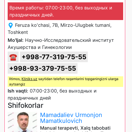
Время работы: 07:00-23:00, без выходных и
праздничных дней.
Feruza ko'chasi, 7B, Mirzo-Ulugbek tumani,
Toshkent
Mo'ljal:
Научно-Исследовательский институт
Акушерства и Гинекологии
☎
+998-77-319-75-55
+998-93-379-75-55
Iltimos,
Kliniks uz
saytidan telefon raqamlarini topganingizni ularga
aytsangiz
Ish vaqti:
07:00-23:00, без выходных и
праздничных дней
Shifokorlar
Mamadaliev Urmonjon
Mamatkulovich
Manual terapevti, Xalq tabobati