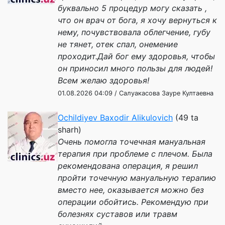
буквально 5 процедур могу сказать ,
что он врач от бога, я хочу вернуться к
нему, почувствовала облегчение, губу
не тянет, отек спал, онемение
проходит.Дай бог ему здоровья, чтобы
он приносил много пользы для людей!
Всем желаю здоровья!
01.08.2026 04:09 / Салуакасова Зауре Култаевна
Ochildiyev Baxodir Alikulovich
(49 ta
sharh)
Очень помогла точечная мануальная
терапия при проблеме с плечом. Была
рекомендована операция, я решил
пройти точечную мануальную терапию
вместо нее, оказывается можно без
операции обойтись. Рекомендую при
болезнях суставов или травм