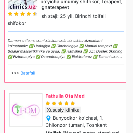
bo'yicha umumiy shifokor, Terapevt,
Ignaterapevt
Ish staji: 25 yil, Birinchi toifali
shifokor
Darmon shifo maskani klinikamizda biz ushbu xizmatlarni
ko'rsatamiz: ✅ Urologiya ✅ Ginekologiya ✅ Manual terapevt ✅
Bolalar massaji(klinika va uyda) ✅ Hamshira ✅ UZI, Dopler, Skrining
✅ Fizioterapiya ✅ Ozonoterapiya ✅ Elektroforez ✅ Tomchi uko
...
>>>
Batafsil
Fathulla Ota Med
Xususiy klinika
Bunyodkor ko'chasi, 1,
Chilonzor tumani, Toshkent
Mo'ljal:
"Novza" metro stansiyasi