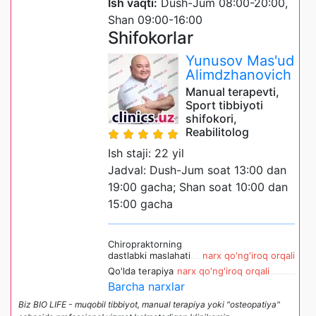
Ish vaqti:
Dush-Jum 08:00-20:00,
Shan 09:00-16:00
Shifokorlar
Yunusov Mas'ud
Alimdzhanovich
Manual terapevti,
Sport tibbiyoti
shifokori,
Reabilitolog
Ish staji: 22 yil
Jadval: Dush-Jum soat 13:00 dan
19:00 gacha; Shan soat 10:00 dan
15:00 gacha
Chiropraktorning
dastlabki maslahati
narx qo'ng'iroq orqali
Qo'lda terapiya
narx qo'ng'iroq orqali
Barcha narxlar
Biz BIO LIFE - muqobil tibbiyot, manual terapiya yoki "osteopatiya"