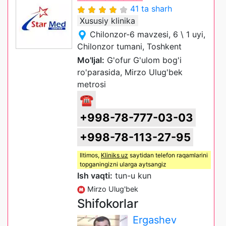
41 ta sharh
Xususiy klinika
Chilonzor-6 mavzesi, 6 \ 1 uyi,
Chilonzor tumani, Toshkent
Mo'ljal:
G'ofur G'ulom bog'i
ro'parasida, Mirzo Ulug'bek
metrosi
☎
+998-78-777-03-03
+998-78-113-27-95
Iltimos,
Kliniks uz
saytidan telefon raqamlarini
topganingizni ularga aytsangiz
Ish vaqti:
tun-u kun
Mirzo Ulug'bek
Shifokorlar
Ergashev