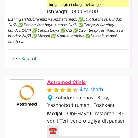
topganingizni ularga aytsangiz
Ish vaqti:
08:00-17:00
Bizning shifokorlarimiz va xizmatlarimiz: ✅ LOR (kechayu kunduz
24/7) ✅ Pediatr (kechayu kunduz 24/7) ✅ Terapevt (kechayu
kunduz 24/7) ✅ Laboratoriya ✅ UZI ✅ Ozon terapiyasi (kechayu
kunduz 24/7) ✅ Massaj ✅ Manual terapiya ✅ Muolaja xonasi
(kecha
...
>>>
Batafsil
Astramed Clinic
4 ta sharh
Zohidov ko'chasi, 8-uy,
Yashnobod tumani, Toshkent
Mo'ljal:
"Obi-Hayot" restorani, 8-
sonli Teri-venerologiya dispanseri
☎