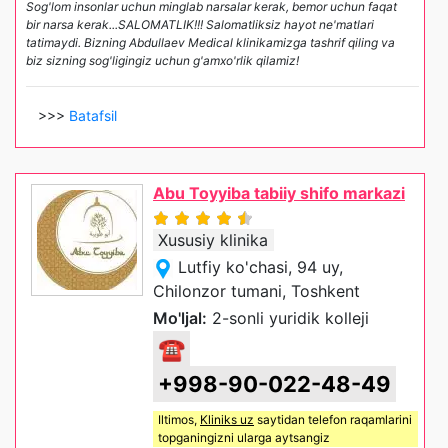
Sog'lom insonlar uchun minglab narsalar kerak, bemor uchun faqat
bir narsa kerak...SALOMATLIK!!! Salomatliksiz hayot ne'matlari
tatimaydi. Bizning Abdullaev Medical klinikamizga tashrif qiling va
biz sizning sog'ligingiz uchun g'amxo'rlik qilamiz!
>>>
Batafsil
Abu Toyyiba tabiiy shifo markazi
Xususiy klinika
Lutfiy ko'chasi, 94 uy,
Chilonzor tumani, Toshkent
Mo'ljal:
2-sonli yuridik kolleji
☎
+998-90-022-48-49
Iltimos,
Kliniks uz
saytidan telefon raqamlarini
topganingizni ularga aytsangiz