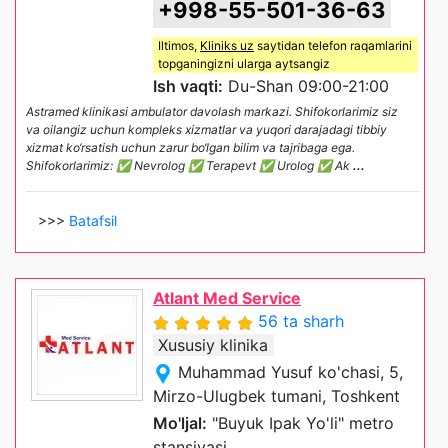
+998-55-501-36-63
Iltimos,
Kliniks uz
saytidan telefon raqamlarini
topganingizni ularga aytsangiz
Ish vaqti:
Du-Shan 09:00-21:00
Astramed klinikasi ambulator davolash markazi. Shifokorlarimiz siz
va oilangiz uchun kompleks xizmatlar va yuqori darajadagi tibbiy
xizmat ko‘rsatish uchun zarur bo‘lgan bilim va tajribaga ega.
Shifokorlarimiz: ✅ Nevrolog ✅ Terapevt ✅ Urolog ✅ Ak
...
>>>
Batafsil
Atlant Med Service
56 ta sharh
Xususiy klinika
Muhammad Yusuf ko'chasi, 5,
Mirzo-Ulugbek tumani, Toshkent
Mo'ljal:
"Buyuk Ipak Yo'li" metro
stansiyasi