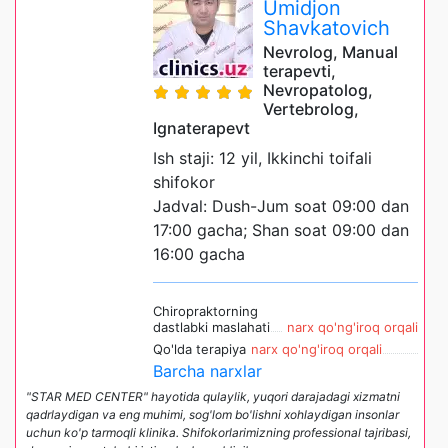
Umidjon
Shavkatovich
Nevrolog, Manual
terapevti,
Nevropatolog,
Vertebrolog,
Ignaterapevt
Ish staji: 12 yil, Ikkinchi toifali
shifokor
Jadval: Dush-Jum soat 09:00 dan
17:00 gacha; Shan soat 09:00 dan
16:00 gacha
Chiropraktorning
dastlabki maslahati
narx qo'ng'iroq orqali
Qo'lda terapiya
narx qo'ng'iroq orqali
Barcha narxlar
"STAR MED CENTER" hayotida qulaylik, yuqori darajadagi xizmatni
qadrlaydigan va eng muhimi, sog'lom bo'lishni xohlaydigan insonlar
uchun ko'p tarmoqli klinika. Shifokorlarimizning professional tajribasi,