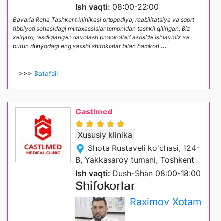
Ish vaqti:
08:00-22:00
Bavaria Reha Tashkent klinikasi ortopediya, reabilitatsiya va sport
tibbiyoti sohasidagi mutaxassislar tomonidan tashkil qilingan. Biz
xalqaro, tasdiqlangan davolash protokollari asosida ishlaymiz va
butun dunyodagi eng yaxshi shifokorlar bilan hamkorl
...
>>>
Batafsil
Castlmed
Xususiy klinika
Shota Rustaveli ko'chasi, 124-
B, Yakkasaroy tumani, Toshkent
Ish vaqti:
Dush-Shan 08:00-18:00
Shifokorlar
Raximov Xotam