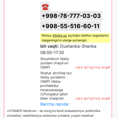
☎
+998-78-777-03-03
+998-55-516-60-11
Iltimos,
Kliniks uz
saytidan telefon raqamlarini
topganingizni ularga aytsangiz
Ish vaqti:
Dushanba-Shanba
08:00-17:30
Shoshilinch tibbiy
yordam chaqiruvi
(SMP)
narx qo'ng'iroq orqali
Shahar atrofida tez
tibbiy yordamni
(SMP) tibbiy-
profilaktika
muassasasiga
(LPU)qabul qilish
bilan chaqirish
narx qo'ng'iroq orqali
Barcha narxlar
«VITAMED Medical» - bu keng ko'lamli ambulatoriya-poliklinika
xizmatlari, reabilitatsiya statsionar yordami, yuqori malakali