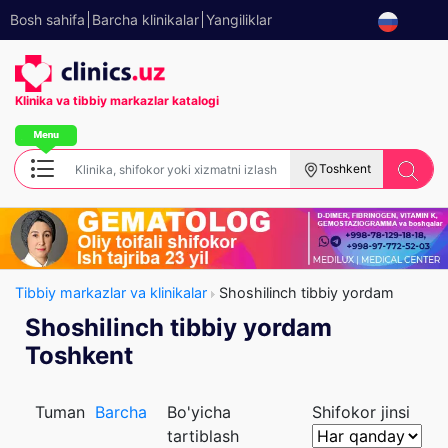
Bosh sahifa
Barcha klinikalar
Yangiliklar
Klinika va tibbiy
markazlar katalogi
Toshkent
Tibbiy markazlar va klinikalar
Shoshilinch tibbiy yordam
Shoshilinch tibbiy yordam
Toshkent
Tuman
Barcha
Bo'yicha
Shifokor jinsi
tartiblash