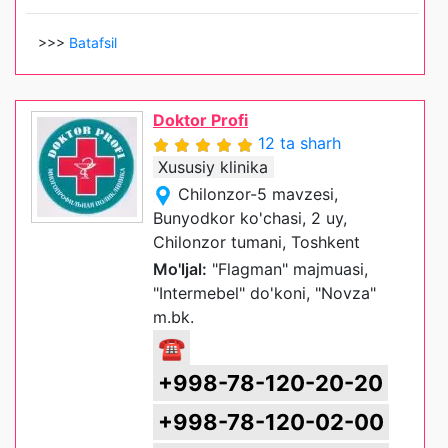
>>>
Batafsil
Doktor Profi
12 ta sharh
Xususiy klinika
Chilonzor-5 mavzesi,
Bunyodkor ko'chasi, 2 uy,
Chilonzor tumani, Toshkent
Mo'ljal:
"Flagman" majmuasi,
"Intermebel" do'koni, "Novza"
m.bk.
☎
+998-78-120-20-20
+998-78-120-02-00