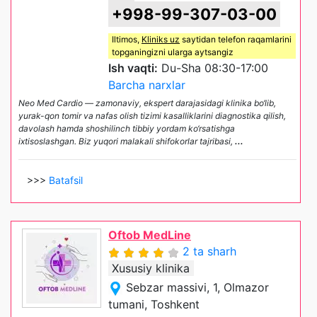
+998-99-307-03-00
Iltimos,
Kliniks uz
saytidan telefon raqamlarini
topganingizni ularga aytsangiz
Ish vaqti:
Du-Sha 08:30-17:00
Barcha narxlar
Neo Med Cardio — zamonaviy, ekspert darajasidagi klinika bo‘lib,
yurak-qon tomir va nafas olish tizimi kasalliklarini diagnostika qilish,
davolash hamda shoshilinch tibbiy yordam ko‘rsatishga
ixtisoslashgan. Biz yuqori malakali shifokorlar tajribasi,
...
>>>
Batafsil
Oftob MedLine
2 ta sharh
Xususiy klinika
Sebzar massivi, 1, Olmazor
tumani, Toshkent