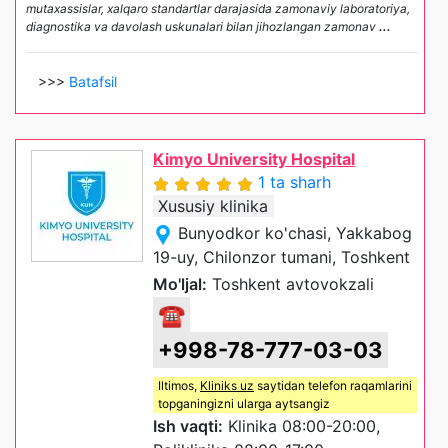
mutaxassislar, xalqaro standartlar darajasida zamonaviy laboratoriya,
diagnostika va davolash uskunalari bilan jihozlangan zamonav
...
>>>
Batafsil
Kimyo University Hospital
1 ta sharh
Xususiy klinika
Bunyodkor ko'chasi, Yakkabog
19-uy, Chilonzor tumani, Toshkent
Mo'ljal:
Toshkent avtovokzali
☎
+998-78-777-03-03
Iltimos,
Kliniks uz
saytidan telefon raqamlarini
topganingizni ularga aytsangiz
Ish vaqti:
Klinika 08:00-20:00,