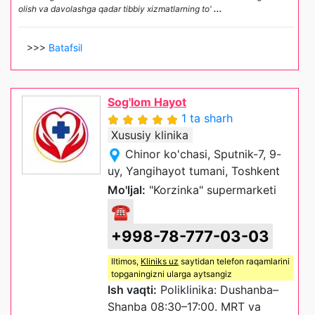
olish va davolashga qadar tibbiy xizmatlarning to'
...
>>>
Batafsil
Sog'lom Hayot
1 ta sharh
Xususiy klinika
Chinor ko'chasi, Sputnik-7, 9-
uy, Yangihayot tumani, Toshkent
Mo'ljal:
"Korzinka" supermarketi
☎
+998-78-777-03-03
Iltimos,
Kliniks uz
saytidan telefon raqamlarini
topganingizni ularga aytsangiz
Ish vaqti:
Poliklinika: Dushanba–
Shanba 08:30–17:00. MRT va