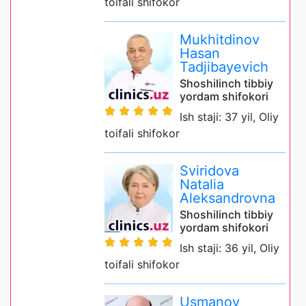
toifali shifokor
Mukhitdinov
Hasan
Tadjibayevich
Shoshilinch tibbiy
yordam shifokori
Ish staji: 37 yil, Oliy
toifali shifokor
Sviridova
Natalia
Aleksandrovna
Shoshilinch tibbiy
yordam shifokori
Ish staji: 36 yil, Oliy
toifali shifokor
Usmanov