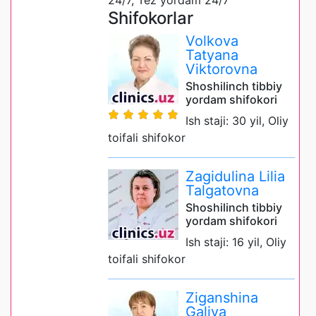
24/7, Tez yordam 24/7
Shifokorlar
Volkova
Tatyana
Viktorovna
Shoshilinch tibbiy
yordam shifokori
Ish staji: 30 yil, Oliy
toifali shifokor
Zagidulina Lilia
Talgatovna
Shoshilinch tibbiy
yordam shifokori
Ish staji: 16 yil, Oliy
toifali shifokor
Ziganshina
Galiya