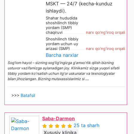
MSKT — 24/7 (kecha-kunduz
ishlaydi).
Shahar hududida
shoshilinch tibbiy
yordam (SMP)
chaqiruvi
narx qo'ng'iroq orqali
Shoshilinch tibbiy
yordam uchun uy
arizasi (SMP)
narx qo'ng'iroq orqali
Barcha narxlar
Sog'lom hayot – sizning sog'lig'ingizga g'amxo'rlik qilish bizning
ustuvor vazifamizga aylanadigan joy. Klinikamiz sizga yuqori sifatli
tibbiy yordam ko'rsatish uchun ilg'or uskunalar va texnologiyalar
bilan jihozlangan. Bizning mutaxassislarimiz si
...
>>>
Batafsil
Saba-Darmon
25 ta sharh
Xususiy klinika