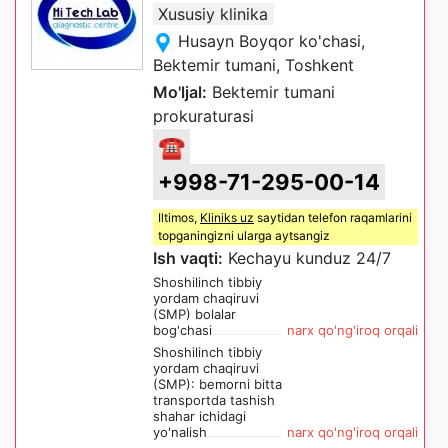
Xususiy klinika
Husayn Boyqor ko'chasi,
Bektemir tumani, Toshkent
Mo'ljal:
Bektemir tumani
prokuraturasi
☎
+998-71-295-00-14
Iltimos,
Kliniks uz
saytidan telefon raqamlarini
topganingizni ularga aytsangiz
Ish vaqti:
Kechayu kunduz 24/7
Shoshilinch tibbiy
yordam chaqiruvi
(SMP) bolalar
bog'chasi
narx qo'ng'iroq orqali
Shoshilinch tibbiy
yordam chaqiruvi
(SMP): bemorni bitta
transportda tashish
shahar ichidagi
yo'nalish
narx qo'ng'iroq orqali