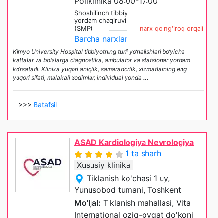
Poliklinika 08:00-17:00
Shoshilinch tibbiy
yordam chaqiruvi
(SMP)
narx qo'ng'iroq orqali
Barcha narxlar
Kimyo University Hospital tibbiyotning turli yo‘nalishlari bo‘yicha
kattalar va bolalarga diagnostika, ambulator va statsionar yordam
ko‘rsatadi. Klinika yuqori aniqlik, samaradorlik, xizmatlarning eng
yuqori sifati, malakali xodimlar, individual yonda
...
>>>
Batafsil
ASAD Kardiologiya Nevrologiya
1 ta sharh
Xususiy klinika
Tiklanish ko'chasi 1 uy,
Yunusobod tumani, Toshkent
Mo'ljal:
Tiklanish mahallasi, Vita
International oziq-ovqat do'koni