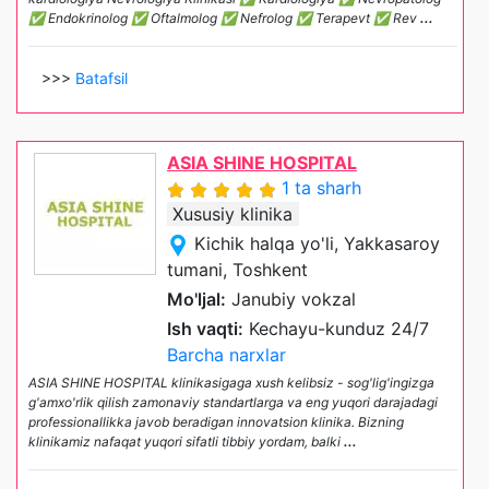
✅ Endokrinolog ✅ Oftalmolog ✅ Nefrolog ✅ Terapevt ✅ Rev
...
>>>
Batafsil
ASIA SHINE HOSPITAL
1 ta sharh
Xususiy klinika
Kichik halqa yo'li, Yakkasaroy
tumani, Toshkent
Mo'ljal:
Janubiy vokzal
Ish vaqti:
Kechayu-kunduz 24/7
Barcha narxlar
ASIA SHINE HOSPITAL klinikasigaga xush kelibsiz - sog'lig'ingizga
g'amxo'rlik qilish zamonaviy standartlarga va eng yuqori darajadagi
professionallikka javob beradigan innovatsion klinika. Bizning
klinikamiz nafaqat yuqori sifatli tibbiy yordam, balki
...