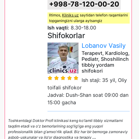
+998-78-120-00-20
Iltimos,
Kliniks uz
saytidan telefon raqamlarini
topganingizni ularga aytsangiz
Ish vaqti:
8.30-18.00
Shifokorlar
Lobanov Vasily
Terapevt, Kardiolog,
Pediatr, Shoshilinch
tibbiy yordam
shifokori
Ish staji: 35 yil, Oliy
toifali shifokor
Jadval: Dush-Shan soat 09:00 dan
15:00 gacha
Toshkentdagi Doktor Profi klinikasi keng ko'lamli tibbiy xizmatlarni
taqdim etadi va o'z bemorlarining sog'lig'iga eng yuqori
professionallik bilan g'amxo'rlik qiladi. Biz har bir bemorga zamonaviy
asbob-uskunalar va ilg'or diagnostika va terapiy
...