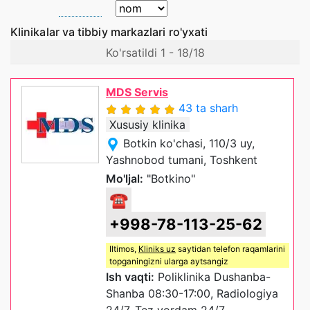
Klinikalar va tibbiy markazlari ro'yxati
Ko'rsatildi 1 - 18/18
MDS Servis
43 ta sharh
Xususiy klinika
Botkin ko'chasi, 110/3 uy,
Yashnobod tumani, Toshkent
Mo'ljal:
"Botkino"
☎
+998-78-113-25-62
Iltimos,
Kliniks uz
saytidan telefon raqamlarini
topganingizni ularga aytsangiz
Ish vaqti:
Poliklinika Dushanba-
Shanba 08:30-17:00, Radiologiya