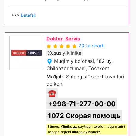
>>>
Batafsil
Doktor-Servis
20 ta sharh
Xususiy klinika
Muqimiy ko'chasi, 182 uy,
Chilonzor tumani, Toshkent
Mo'ljal:
"Shtangist" sport tovarlari
do'koni
☎
+998-71-277-00-00
1072 Скорая помощь
Iltimos,
Kliniks uz
saytidan telefon raqamlarini
topganingizni ularga aytsangiz