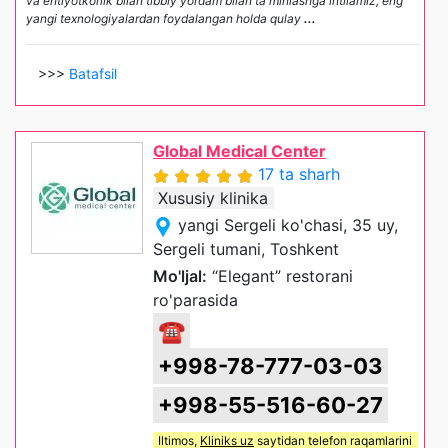
va ehtiyotkorlik bilan tibbiy yordam bilan ta'minlashga intilamiz, eng
yangi texnologiyalardan foydalangan holda qulay
...
>>>
Batafsil
Global Medical Center
17 ta sharh
Xususiy klinika
yangi Sergeli ko'chasi, 35 uy,
Sergeli tumani, Toshkent
Mo'ljal:
“Elegant” restorani
ro'parasida
☎
+998-78-777-03-03
+998-55-516-60-27
Iltimos,
Kliniks uz
saytidan telefon raqamlarini