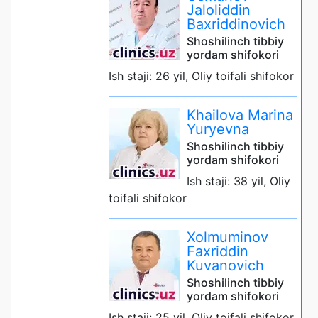
Jaloliddin
Baxriddinovich
Shoshilinch tibbiy
yordam shifokori
Ish staji: 26 yil, Oliy toifali shifokor
Khailova Marina
Yuryevna
Shoshilinch tibbiy
yordam shifokori
Ish staji: 38 yil, Oliy
toifali shifokor
Xolmuminov
Faxriddin
Kuvanovich
Shoshilinch tibbiy
yordam shifokori
Ish staji: 25 yil, Oliy toifali shifokor