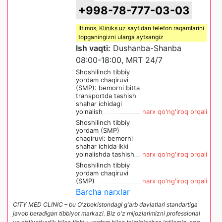
+998-78-777-03-03
Iltimos,
Kliniks uz
saytidan telefon raqamlarini
topganingizni ularga aytsangiz
Ish vaqti:
Dushanba-Shanba
08:00-18:00, MRT 24/7
Shoshilinch tibbiy
yordam chaqiruvi
(SMP): bemorni bitta
transportda tashish
shahar ichidagi
yo'nalish
narx qo'ng'iroq orqali
Shoshilinch tibbiy
yordam (SMP)
chaqiruvi: bemorni
shahar ichida ikki
yo'nalishda tashish
narx qo'ng'iroq orqali
Shoshilinch tibbiy
yordam chaqiruvi
(SMP)
narx qo'ng'iroq orqali
Barcha narxlar
CITY MED CLINIC – bu O'zbekistondagi g'arb davlatlari standartiga
javob beradigan tibbiyot markazi. Biz o'z mijozlarimizni professional