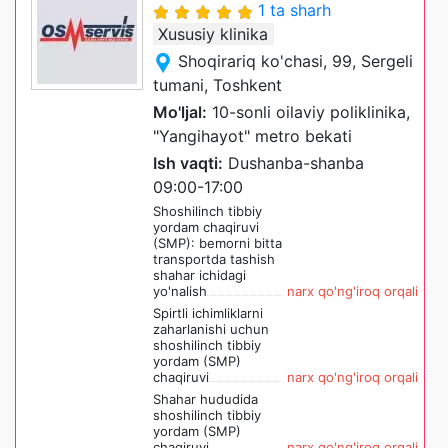
1 ta sharh
Xususiy klinika
Shoqirariq ko'chasi, 99, Sergeli
tumani, Toshkent
Mo'ljal:
10-sonli oilaviy poliklinika,
"Yangihayot" metro bekati
Ish vaqti:
Dushanba-shanba
09:00-17:00
Shoshilinch tibbiy
yordam chaqiruvi
(SMP): bemorni bitta
transportda tashish
shahar ichidagi
yo'nalish
narx qo'ng'iroq orqali
Spirtli ichimliklarni
zaharlanishi uchun
shoshilinch tibbiy
yordam (SMP)
chaqiruvi
narx qo'ng'iroq orqali
Shahar hududida
shoshilinch tibbiy
yordam (SMP)
chaqiruvi
narx qo'ng'iroq orqali