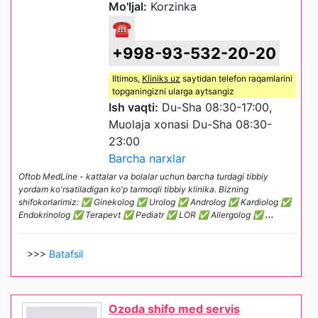
Mo'ljal:
Korzinka
☎
+998-93-532-20-20
Iltimos,
Kliniks uz
saytidan telefon raqamlarini
topganingizni ularga aytsangiz
Ish vaqti:
Du-Sha 08:30-17:00,
Muolaja xonasi Du-Sha 08:30-
23:00
Barcha narxlar
Oftob MedLine - kattalar va bolalar uchun barcha turdagi tibbiy
yordam ko'rsatiladigan ko'p tarmoqli tibbiy klinika. Bizning
shifokorlarimiz: ✅ Ginekolog ✅ Urolog ✅ Androlog ✅ Kardiolog ✅
Endokrinolog ✅ Terapevt ✅ Pediatr ✅ LOR ✅ Allergolog ✅
...
>>>
Batafsil
Ozoda shifo med servis