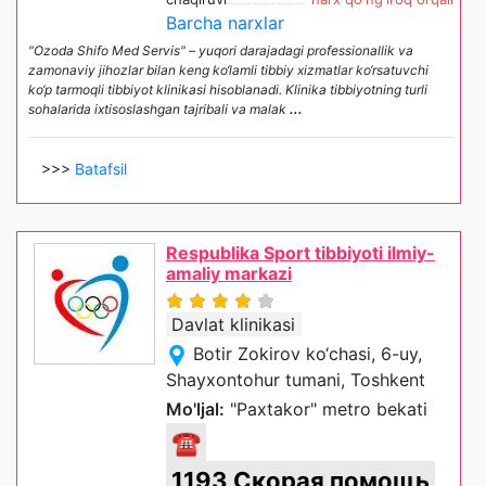
Barcha narxlar
"Ozoda Shifo Med Servis" – yuqori darajadagi professionallik va
zamonaviy jihozlar bilan keng ko‘lamli tibbiy xizmatlar ko‘rsatuvchi
ko‘p tarmoqli tibbiyot klinikasi hisoblanadi. Klinika tibbiyotning turli
sohalarida ixtisoslashgan tajribali va malak
...
>>>
Batafsil
Respublika Sport tibbiyoti ilmiy-
amaliy markazi
Davlat klinikasi
Botir Zokirov ko‘chasi, 6-uy,
Shayxontohur tumani, Toshkent
Mo'ljal:
"Paxtakor" metro bekati
☎
1193 Скорая помощь