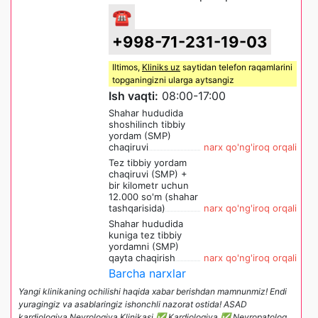
☎
+998-71-231-19-03
Iltimos,
Kliniks uz
saytidan telefon raqamlarini
topganingizni ularga aytsangiz
Ish vaqti:
08:00-17:00
Shahar hududida
shoshilinch tibbiy
yordam (SMP)
chaqiruvi
narx qo'ng'iroq orqali
Tez tibbiy yordam
chaqiruvi (SMP) +
bir kilometr uchun
12.000 so'm (shahar
tashqarisida)
narx qo'ng'iroq orqali
Shahar hududida
kuniga tez tibbiy
yordamni (SMP)
qayta chaqirish
narx qo'ng'iroq orqali
Barcha narxlar
Yangi klinikaning ochilishi haqida xabar berishdan mamnunmiz! Endi
yuragingiz va asablaringiz ishonchli nazorat ostida! ASAD
kardiologiya Nevrologiya Klinikasi ✅ Kardiologiya ✅ Nevropatolog