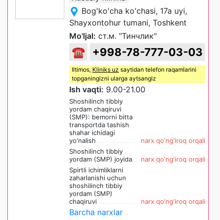
Bog'ko'cha ko'chasi, 17a uyi,
Shayxontohur tumani, Toshkent
Mo'ljal:
ст.м. "Тинчлик"
☎
+998-78-777-03-03
Iltimos,
Kliniks uz
saytidan telefon raqamlarini
topganingizni ularga aytsangiz
Ish vaqti:
9.00-21.00
Shoshilinch tibbiy
yordam chaqiruvi
(SMP): bemorni bitta
transportda tashish
shahar ichidagi
yo'nalish
narx qo'ng'iroq orqali
Shoshilinch tibbiy
yordam (SMP) joyida
narx qo'ng'iroq orqali
Spirtli ichimliklarni
zaharlanishi uchun
shoshilinch tibbiy
yordam (SMP)
chaqiruvi
narx qo'ng'iroq orqali
Barcha narxlar