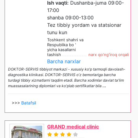
Ish vaqti:
Dushanba-juma 09:00-
17:00
shanba 09:00-13:00
Tez tibbiy yordam va statsionar
tunu kun
Toshkent shahri va
Respublika bo '
yicha kasallarni
tashish
narx qo'ng'iroq orqali
Barcha narxlar
DOKTOR-SERVIS tibbiyot markazi - xususiy ko'p tarmoqli davolash-
diagnostika klinikasi. DOKTOR-SERVIS o'z bemorlariga barcha
turdagi tibbiy xizmatlarni taqdim etadi. Barcha xodimlar davlat ta'lim
muassasalarining diplomlari va ko'plab sertifikatlar bila
...
>>>
Batafsil
GRAND medical clinic