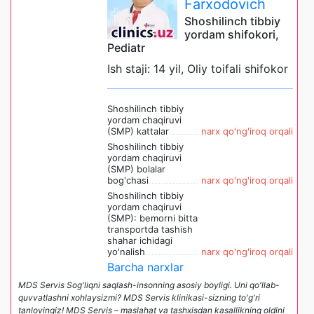
Farxodovich
Shoshilinch tibbiy
yordam shifokori,
Pediatr
Ish staji: 14 yil, Oliy toifali shifokor
Shoshilinch tibbiy
yordam chaqiruvi
(SMP) kattalar
narx qo'ng'iroq orqali
Shoshilinch tibbiy
yordam chaqiruvi
(SMP) bolalar
bog'chasi
narx qo'ng'iroq orqali
Shoshilinch tibbiy
yordam chaqiruvi
(SMP): bemorni bitta
transportda tashish
shahar ichidagi
yo'nalish
narx qo'ng'iroq orqali
Barcha narxlar
MDS Servis Sog'liqni saqlash-insonning asosiy boyligi. Uni qo'llab-
quvvatlashni xohlaysizmi? MDS Servis klinikasi-sizning to'g'ri
tanlovingiz! MDS Servis – maslahat va tashxisdan kasallikning oldini