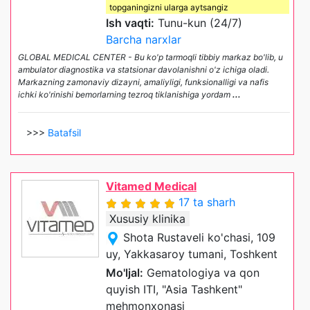
topganingizni ularga aytsangiz
Ish vaqti:
Tunu-kun (24/7)
Barcha narxlar
GLOBAL MEDICAL CENTER - Bu ko'p tarmoqli tibbiy markaz bo'lib, u
ambulator diagnostika va statsionar davolanishni o'z ichiga oladi.
Markazning zamonaviy dizayni, amaliyligi, funksionalligi va nafis
ichki ko'rinishi bemorlarning tezroq tiklanishiga yordam
...
>>>
Batafsil
Vitamed Medical
17 ta sharh
Xususiy klinika
Shota Rustaveli ko'chasi, 109
uy, Yakkasaroy tumani, Toshkent
Mo'ljal:
Gematologiya va qon
quyish ITI, "Asia Tashkent"
mehmonxonasi