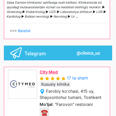
Saba Darmon klinikamiz sahifasiga xush kelibsiz. Klinikamizda siz
quyidagi mutaxassislardan xizmat va maslahat olishingiz mumkin: ►
Ginekolog ► Endokrinolog ► UZD ► Laboratoriya shifokori ► LOR ►
Kardiolog ► Bolalar nevrologi ► Nevrolog ► Ur
...
>>>
Batafsil
City Med
17 ta sharh
Xususiy klinika
Farobiy ko'chasi, 415 uy,
Shayxontohur tumani, Toshkent
Mo'ljal:
"Farovon" restorani
☎