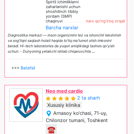
Spirtli ichimliklarni
zaharlanishi uchun
shoshilinch tibbiy
yordam (SMP)
chaqiruvi
narx qo'ng'iroq orqali
Barcha narxlar
Diagnostika markazi — inson organizmini tez va ishonchli tekshirish
va sog'liqni saqlash holati haqida to'liq ma'lumot olish imkonini
beradi. Hi-tech laboratories da yuqori aniqlikdagi tashxis qo'yish
uchun: - Dunyoning yetakchi ishlab chiqaruvchila
...
>>>
Batafsil
Neo med cardio
2 ta sharh
Xususiy klinika
Arnasoy ko‘chasi, 71-uy,
Chilonzor tumani, Toshkent
☎