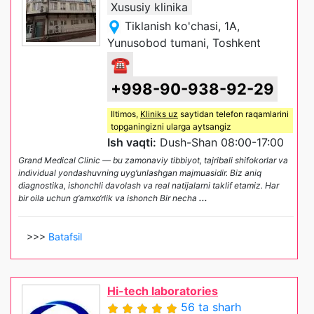
Xususiy klinika
Tiklanish ko'chasi, 1A,
Yunusobod tumani, Toshkent
☎
+998-90-938-92-29
Iltimos,
Kliniks uz
saytidan telefon raqamlarini
topganingizni ularga aytsangiz
Ish vaqti:
Dush-Shan 08:00-17:00
Grand Medical Clinic — bu zamonaviy tibbiyot, tajribali shifokorlar va
individual yondashuvning uyg‘unlashgan majmuasidir. Biz aniq
diagnostika, ishonchli davolash va real natijalarni taklif etamiz. Har
bir oila uchun g‘amxo‘rlik va ishonch Bir necha
...
>>>
Batafsil
Hi-tech laboratories
56 ta sharh