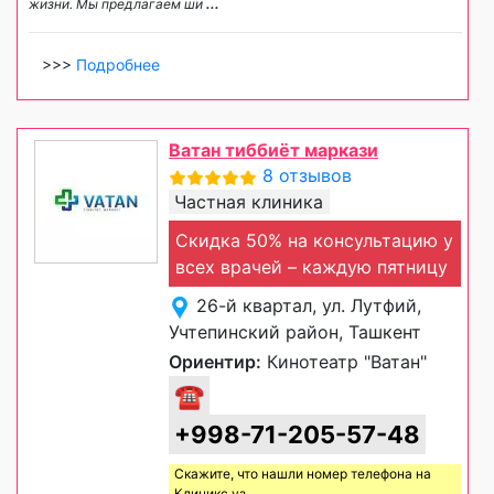
жизни. Мы предлагаем ши
...
>>>
Подробнее
Ватан тиббиёт маркази
8 отзывов
Частная клиника
Скидка 50% на консультацию у
всех врачей – каждую пятницу
26-й квартал, ул. Лутфий,
Учтепинский район, Ташкент
Ориентир:
Кинотеатр "Ватан"
☎
+998-71-205-57-48
Скажите, что нашли номер телефона на
Клиникс уз