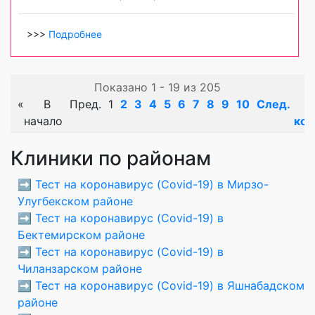
>>>
Подробнее
Показано 1 - 19 из 205
«
В
Пред.
1
2
3
4
5
6
7
8
9
10
След.
начало
кон
Клиники по районам
➡️
Тест на коронавирус (Covid-19) в Мирзо-
Улугбекском районе
➡️
Тест на коронавирус (Covid-19) в
Бектемирском районе
➡️
Тест на коронавирус (Covid-19) в
Чиланзарском районе
➡️
Тест на коронавирус (Covid-19) в Яшнабадском
районе