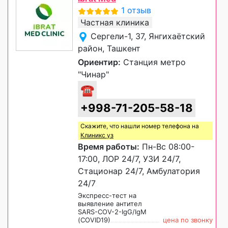
1 отзыв
Частная клиника
Сергели-1, 37, Янгихаётский
район, Ташкент
Ориентир:
Станция метро
"Чинар"
☎
+998-71-205-58-18
Скажите, что нашли номер телефона на
Клиникс уз
Время работы:
Пн-Вс 08:00-
17:00, ЛОР 24/7, УЗИ 24/7,
Стационар 24/7, Амбулатория
24/7
Экспресс-тест на
выявление антител
SARS-COV-2-IgG/IgM
(COVID19)
цена по звонку