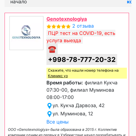
начало
кон
Genotexnologiya
2 отзыва
ПЦР тест на COVID-19, есть
услуга выезда
☎
+998-78-777-20-32
Скажите, что нашли номер телефона на
Клиникс уз
Время работы:
филиал Кукча
07:30-00, филиал Муминова
08:00-17:00
ул. Кукча Дарвоза, 42
ул. Муминова, 12
Все цены
ООО «Genotexnologiya» была образована в 2015 г. Коллектив
компании одним из первых в Узбекистане начал разрабатывать и