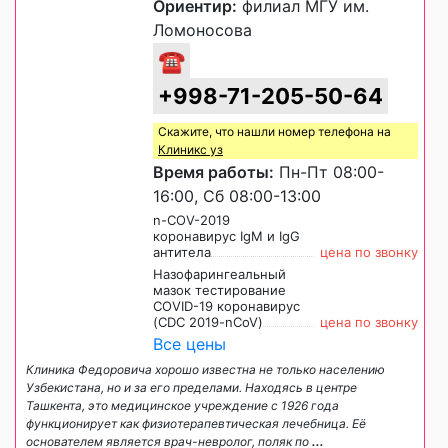
Ориентир:
филиал МГУ им.
Ломоносова
☎
+998-71-205-50-64
Скажите, что нашли номер телефона на
Клиникс уз
Время работы:
Пн-Пт 08:00-
16:00, Сб 08:00-13:00
n-COV-2019
коронавирус IgM и IgG
антитела
цена по звонку
Назофарингеальный
мазок тестирование
COVID-19 коронавирус
(CDC 2019-nCoV)
цена по звонку
Все цены
Клиника Федоровича хорошо известна не только населению
Узбекистана, но и за его пределами. Находясь в центре
Ташкента, это медицинское учреждение с 1926 года
функционирует как физиотерапевтическая лечебница. Её
основателем является врач-невролог, поляк по
...