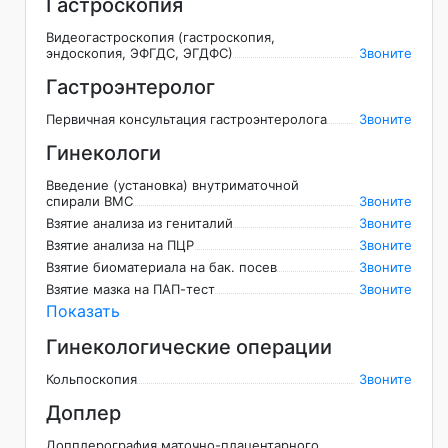
Гастроскопия
Видеогастроскопия (гастроскопия,
эндоскопия, ЭФГДС, ЭГДФС)
Звоните
Гастроэнтеролог
Первичная консультация гастроэнтеролога
Звоните
Гинекологи
Введение (установка) внутриматочной
спирали ВМС
Звоните
Взятие анализа из гениталий
Звоните
Взятие анализа на ПЦР
Звоните
Взятие биоматериала на бак. посев
Звоните
Взятие мазка на ПАП-тест
Звоните
Показать
Гинекологические операции
Кольпоскопия
Звоните
Доплер
Допплерография маточно-плацентарного