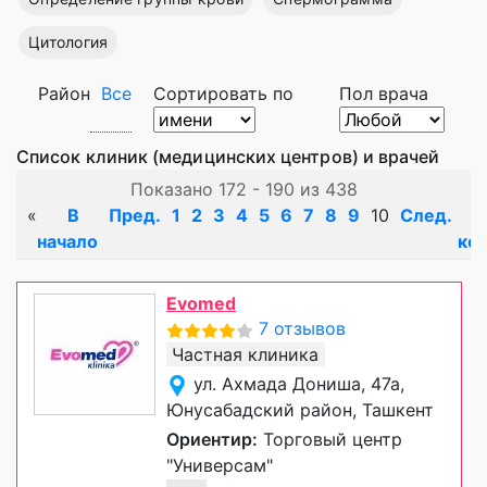
Цитология
Район
Все
Сортировать по
Пол врача
Список клиник (медицинских центров) и врачей
Показано 172 - 190 из 438
«
В
Пред.
1
2
3
4
5
6
7
8
9
10
След.
начало
ко
Evomed
7 отзывов
Частная клиника
ул. Ахмада Дониша, 47а,
Юнусабадский район, Ташкент
Ориентир:
Торговый центр
"Универсам"