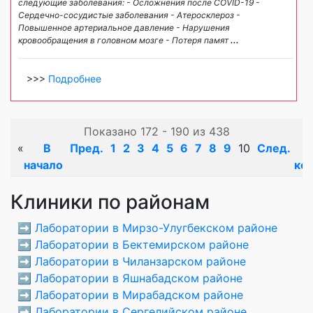
следующие заболевания: - Осложнения после COVID-19 -
Сердечно-сосудистые заболевания - Атеросклероз -
Повышенное артериальное давление - Нарушения
кровообращения в головном мозге - Потеря памят
...
>>>
Подробнее
Показано 172 - 190 из 438
«
В
Пред.
1
2
3
4
5
6
7
8
9
10
След.
начало
ко
Клиники по районам
➡️
Лаборатории в Мирзо-Улугбекском районе
➡️
Лаборатории в Бектемирском районе
➡️
Лаборатории в Чиланзарском районе
➡️
Лаборатории в Яшнабадском районе
➡️
Лаборатории в Мирабадском районе
➡️
Лаборатории в Сергелийском районе