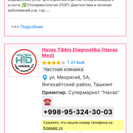
услуги: ✅ Отоларингология (ЛОР): Диагностика и лечение
заболеваний уха, гор
...
>>>
Подробнее
Havas Tibbiy Diagnostika (Havas
Med)
1 отзыв
Частная клиника
ул. Мехригиё, 5А,
Янгихаётский район, Ташкент
Ориентир:
Супермаркет "Havas"
☎
+998-95-324-30-03
Скажите, что нашли номер телефона на
Клиникс уз