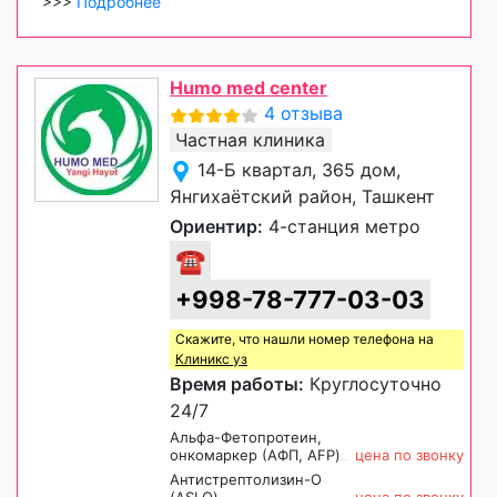
>>>
Подробнее
Humo med center
4 отзыва
Частная клиника
14-Б квартал, 365 дом,
Янгихаётский район, Ташкент
Ориентир:
4-станция метро
☎
+998-78-777-03-03
Скажите, что нашли номер телефона на
Клиникс уз
Время работы:
Круглосуточно
24/7
Альфа-Фетопротеин,
онкомаркер (АФП, AFP)
цена по звонку
Антистрептолизин-О