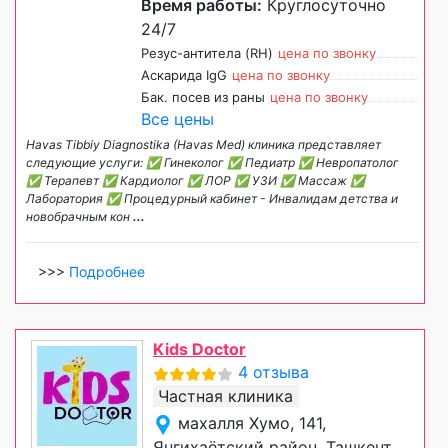
Время работы:
Круглосуточно
24/7
Резус-антитела (RH)
цена по звонку
Аскарида IgG
цена по звонку
Бак. посев из раны
цена по звонку
Все цены
Havas Tibbiy Diagnostika (Havas Med) клиника представляет
следующие услуги: ✅ Гинеколог ✅ Педиатр ✅ Невропатолог
✅ Терапевт ✅ Кардиолог ✅ ЛОР ✅ УЗИ ✅ Массаж ✅
Лаборатория ✅ Процедурный кабинет - Инвалидам детства и
новобрачным кон
...
>>>
Подробнее
Kids Doctor
4 отзыва
Частная клиника
махалля Хумо, 141,
Янгихаётский район, Ташкент