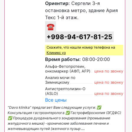
Ориентир:
Сергели 3-я
остановка метро, здание Ария
Текс 1-й этаж.
☎
+998-94-617-81-25
Скажите, что нашли номер телефона на
Клиникс уз
Время работы:
08:00-20:00
Альфа-Фетопротеин,
онкомаркер (АФП, AFP)
цена по звонку
Анализ мочи по
Зимницкому
цена по звонку
Антистрептолизин-О
(ASLO)
цена по звонку
Все цены
"Davo klinika" предлагает Вам следующие услуги: ✅
Консультация гастроэнтеролога ✅ Гастрофиброскопия (ЭГДФС)
✅ Процедура дуоденального зондирования (промывание
желудочного мешка) -хронические заболевания печени и
желчевыводящих путей (желчного пузыр
...