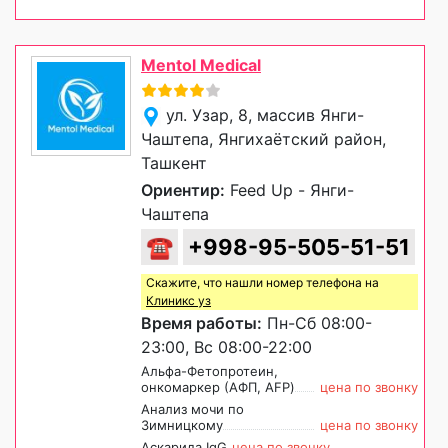
Mentol Medical
ул. Узар, 8, массив Янги-
Чаштепа, Янгихаётский район,
Ташкент
Ориентир:
Feed Up - Янги-
Чаштепа
☎
+998-95-505-51-51
Скажите, что нашли номер телефона на
Клиникс уз
Время работы:
Пн-Сб 08:00-
23:00, Вс 08:00-22:00
Альфа-Фетопротеин,
онкомаркер (АФП, AFP)
цена по звонку
Анализ мочи по
Зимницкому
цена по звонку
Аскарида IgG
цена по звонку