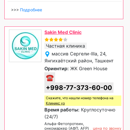
>>>
Подробнее
Sakin Med Clinic
Частная клиника
массив Сергели-IIIа, 24,
Янгихаётский район, Ташкент
Ориентир:
ЖК Green House
☎
+998-77-373-60-00
Скажите, что нашли номер телефона на
Клиникс уз
Время работы:
Круглосуточно
(24/7)
Альфа-Фетопротеин,
онкомаркер (АФП, AFP)
цена по звонку