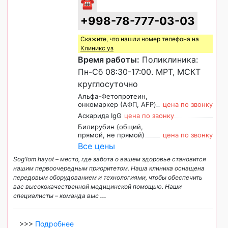
☎
+998-78-777-03-03
Скажите, что нашли номер телефона на
Клиникс уз
Время работы:
Поликлиника:
Пн-Сб 08:30-17:00. МРТ, МСКТ
круглосуточно
Альфа-Фетопротеин,
онкомаркер (АФП, AFP)
цена по звонку
Аскарида IgG
цена по звонку
Билирубин (общий,
прямой, не прямой)
цена по звонку
Все цены
Sog'lom hayot – место, где забота о вашем здоровье становится
нашим первоочередным приоритетом. Наша клиника оснащена
передовым оборудованием и технологиями, чтобы обеспечить
вас высококачественной медицинской помощью. Наши
специалисты – команда выс
...
>>>
Подробнее