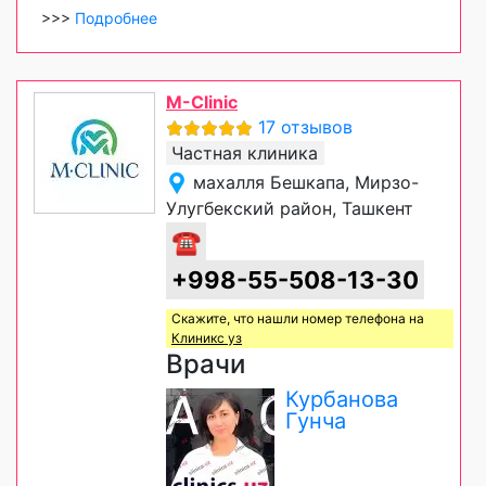
>>>
Подробнее
M-Clinic
17 отзывов
Частная клиника
махалля Бешкапа, Мирзо-
Улугбекский район, Ташкент
☎
+998-55-508-13-30
Скажите, что нашли номер телефона на
Клиникс уз
Врачи
Курбанова
Гунча