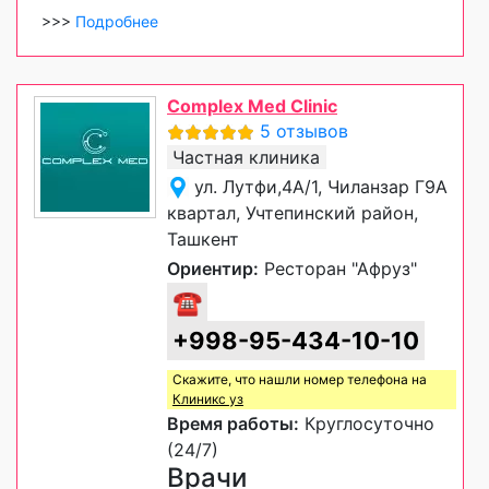
>>>
Подробнее
Complex Med Clinic
5 отзывов
Частная клиника
ул. Лутфи,4A/1, Чиланзар Г9А
квартал, Учтепинский район,
Ташкент
Ориентир:
Ресторан "Афруз"
☎
+998-95-434-10-10
Скажите, что нашли номер телефона на
Клиникс уз
Время работы:
Круглосуточно
(24/7)
Врачи