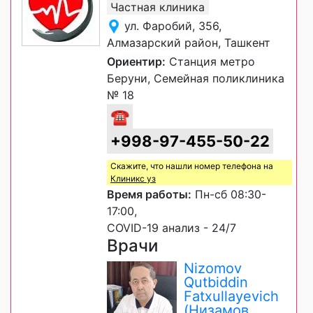
Частная клиника
ул. Фаробий, 356,
Алмазарский район, Ташкент
Ориентир:
Станция метро
Беруни, Семейная поликлиника
№ 18
☎
+998-97-455-50-22
Скажите, что нашли номер телефона на
Клиникс уз
Время работы:
Пн-сб 08:30-
17:00,
COVID-19 анализ - 24/7
Врачи
Nizomov
Qutbiddin
Fatxullayevich
(Низамов