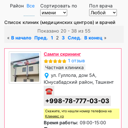
Район
Все
Сортировать по
Пол врача
Список клиник (медицинских центров) и врачей
Показано 20 - 38 из 55
«
В начало
Пред.
1
2
3
След.
В конец
»
Сампи скрининг
1 отзыв
Частная клиника
ул. Гуллола, дом 5А,
Юнусабадский район, Ташкент
☎
+998-78-777-03-03
Скажите, что нашли номер телефона на
Клиникс уз
Время работы:
09:00-15:00