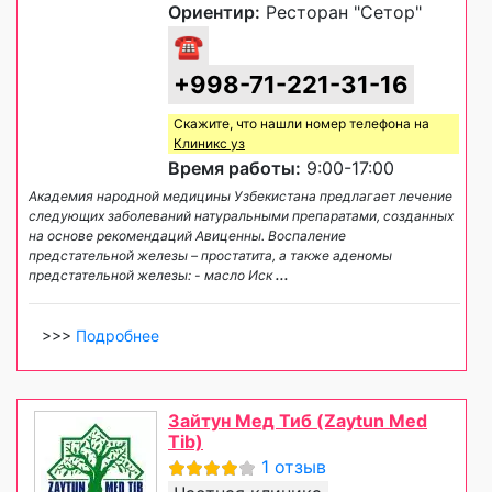
Ориентир:
Ресторан "Сетор"
☎
+998-71-221-31-16
Скажите, что нашли номер телефона на
Клиникс уз
Время работы:
9:00-17:00
Академия народной медицины Узбекистана предлагает лечение
следующих заболеваний натуральными препаратами, созданных
на основе рекомендаций Авиценны. Воспаление
предстательной железы – простатита, а также аденомы
предстательной железы: - масло Иск
...
>>>
Подробнее
Зайтун Мед Тиб (Zaytun Med
Tib)
1 отзыв