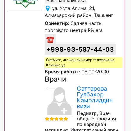
Частная клиника
ул. Уста Алима, 21,
Алмазарский район, Ташкент
Ориентир:
Задняя часть
торгового центра Riviera
☎
+998-93-587-44-03
Скажите, что нашли номер телефона на
Клиникс уз
Время работы:
08:00-20:00
Врачи
Саттарова
Гулбахор
Камолиддин
кизи
Педиатр, Врач
общего профиля
по народной
медицине, Интегративный врач