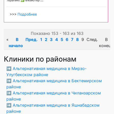
терапия) ✅ Физиотер
...
>>>
Подробнее
Показано 153 - 163 из 163
«
В
Пред.
1
2
3
4
5
6
7
8
9
След.
В
начало
конец
Клиники по районам
➡️
Альтернативная медицина в Мирзо-
Улугбекском районе
➡️
Альтернативная медицина в Бектемирском
районе
➡️
Альтернативная медицина в Чиланзарском
районе
➡️
Альтернативная медицина в Яшнабадском
районе