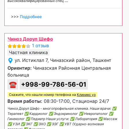
высококвалифицированных спец
...
>>>
Подробнее
Чиноз Дорул Шифо
1 отзыв
Частная клиника
ул. Истиклал 7, Чиназский район, Ташкент
Ориентир:
Чиназская Районная Центральная
больница
☎
+998-99-786-56-01
Скажите, что нашли номер телефона на
Клиникс уз
Время работы:
08:30-17:00, Стационар 24/7
Чиноз Дорул Шифо - многопрофильная клиника. Наши врачи: ✅
Терапевт ✅ Кардиолог ✅ Эндокринолог ✅ Невропатолог ✅
Гинеколог ✅ Педиатр Наши услуги: ✅ Лаборатория ✅ Массаж
✅ УЗИ ✅ ЭКГ ✅ ЭХО ✅ ЭЭГ ✅ УВТ (Ударно-волновая