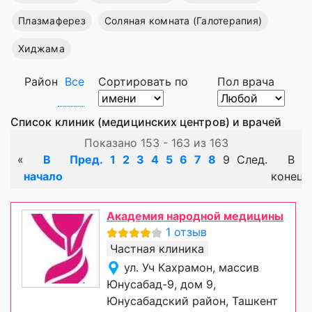
Плазмаферез
Соляная комната (Галотерапия)
Хиджама
Район
Все
Сортировать по
Пол врача
Список клиник (медицинских центров) и врачей
Показано 153 - 163 из 163
«
В
Пред.
1
2
3
4
5
6
7
8
9
След.
В
начало
конец
Академия народной медицины
1 отзыв
Частная клиника
ул. Уч Кахрамон, массив
Юнусабад-9, дом 9,
Юнусабадский район, Ташкент