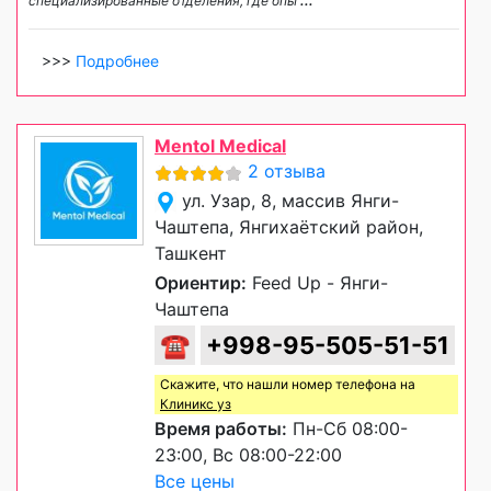
специализированные отделения, где опы
...
>>>
Подробнее
Mentol Medical
2 отзыва
ул. Узар, 8, массив Янги-
Чаштепа, Янгихаётский район,
Ташкент
Ориентир:
Feed Up - Янги-
Чаштепа
☎
+998-95-505-51-51
Скажите, что нашли номер телефона на
Клиникс уз
Время работы:
Пн-Сб 08:00-
23:00, Вс 08:00-22:00
Все цены