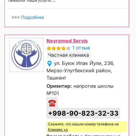
Гинеколог Наши услуги:
...
>>>
Подробнее
Neyromed Servis
1 отзыв
Частная клиника
ул. Буюк Ипак Йули, 236,
Мирзо-Улугбекский район,
Ташкент
Ориентир:
напротив школы
№101
☎
+998-90-823-32-33
Скажите, что нашли номер телефона на
Клиникс уз