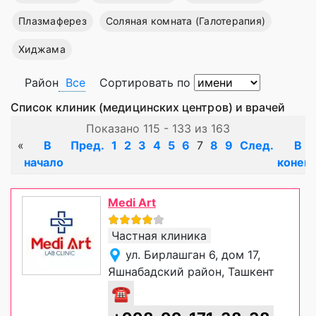
Плазмаферез
Соляная комната (Галотерапия)
Хиджама
Район
Все
Сортировать по
Список клиник (медицинских центров) и врачей
Показано 115 - 133 из 163
«
В
Пред.
1
2
3
4
5
6
7
8
9
След.
В
начало
конец
Medi Art
Частная клиника
ул. Бирлашган 6, дом 17,
Яшнабадский район, Ташкент
☎