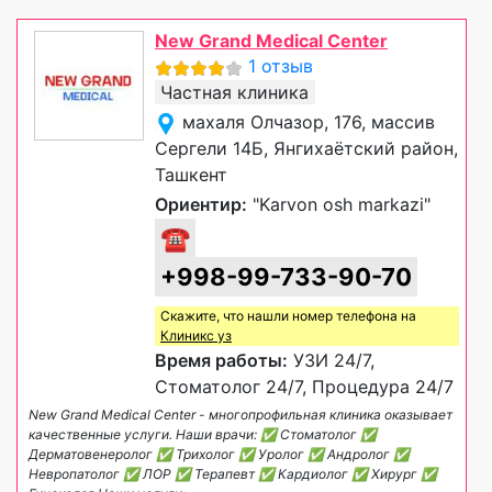
New Grand Medical Center
1 отзыв
Частная клиника
махаля Олчазор, 176, массив
Сергели 14Б, Янгихаётский район,
Ташкент
Ориентир:
"Karvon osh markazi"
☎
+998-99-733-90-70
Скажите, что нашли номер телефона на
Клиникс уз
Время работы:
УЗИ 24/7,
Стоматолог 24/7, Процедура 24/7
New Grand Medical Center - многопрофильная клиника оказывает
качественные услуги. Наши врачи: ✅ Стоматолог ✅
Дерматовенеролог ✅ Трихолог ✅ Уролог ✅ Андролог ✅
Невропатолог ✅ ЛОР ✅ Терапевт ✅ Кардиолог ✅ Хирург ✅