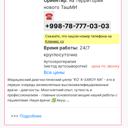
Ориентир:
на территории
нового ТашМИ
☎
+998-78-777-03-03
Скажите, что нашли номер телефона на
Клиникс уз
Время работы:
24/7
круглосуточно
Аутосеротерапия
(метод аутосыворотки)
цена по звонку
Все цены
Медицинский диагностический центр "KO`K-SAROY NA" - это в
первую очередь великолепные высококвалифицированные
врачи - диагносты. Многолетний опыт, чуткость и
профессионализм - главные основополагающие нашей работы с
пациентами. Наши врачи: ✅ Акуш
...
>>>
Подробнее