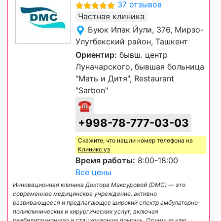
37 отзывов
Частная клиника
Буюк Ипак Йули, 376, Мирзо-
Улугбекский район, Ташкент
Ориентир:
бывш. центр
Луначарского, бывшая больница
"Мать и Дитя", Restaurant
"Sarbon"
☎
+998-78-777-03-03
Скажите, что нашли номер телефона на
Клиникс уз
Время работы:
8:00-18:00
Все цены
Инновационная клиника Доктора Максудовой (DMC) — это
современное медицинское учреждение, активно
развивающееся и предлагающее широкий спектр амбулаторно-
поликлинических и хирургических услуг, включая
реабилитационную и стационарную помощь. Одним из клю
...