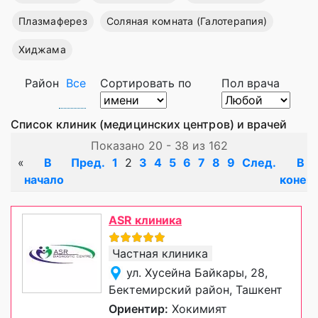
Плазмаферез
Соляная комната (Галотерапия)
Хиджама
Район
Все
Сортировать по
Пол врача
Список клиник (медицинских центров) и врачей
Показано 20 - 38 из 162
«
В
Пред.
1
2
3
4
5
6
7
8
9
След.
В
начало
конец
ASR клиника
Частная клиника
ул. Хусейна Байкары, 28,
Бектемирский район, Ташкент
Ориентир:
Хокимият