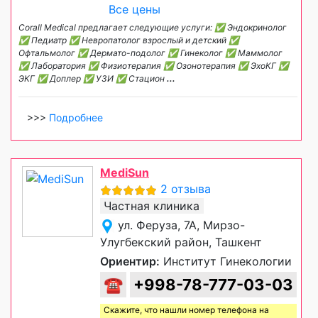
Все цены
Corall Medical предлагает следующие услуги: ✅ Эндокринолог
✅ Педиатр ✅ Невропатолог взрослый и детский ✅
Офтальмолог ✅ Дермато-подолог ✅ Гинеколог ✅ Маммолог
✅ Лаборатория ✅ Физиотерапия ✅ Озонотерапия ✅ ЭхоКГ ✅
ЭКГ ✅ Доплер ✅ УЗИ ✅ Стацион
...
>>>
Подробнее
MediSun
2 отзыва
Частная клиника
ул. Феруза, 7А, Мирзо-
Улугбекский район, Ташкент
Ориентир:
Институт Гинекологии
☎
+998-78-777-03-03
Скажите, что нашли номер телефона на