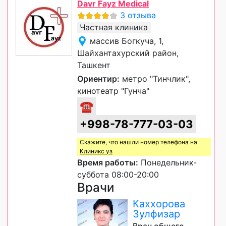
Davr Fayz Medical
3 отзыва
Частная клиника
массив Богкуча, 1,
Шайхантахурский район,
Ташкент
Ориентир:
метро "Тинчлик",
кинотеатр "Гунча"
☎
+998-78-777-03-03
Скажите, что нашли номер телефона на
Клиникс уз
Время работы:
Понедельник-
суббота 08:00-20:00
Врачи
Каххорова
Зулфизар
Врач общего