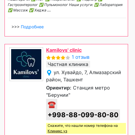
Гастроэнтеролог ✅ Пульмонолог Наши услуги: ✅ Лаборатория
✅ Массаж ✅ Хиджа
...
>>>
Подробнее
Kamilovs' clinic
1 отзыв
Частная клиника
ул. Хувайдо, 7, Алмазарский
район, Ташкент
Ориентир:
Станция метро
"Берунии"
☎
+998-88-099-80-80
Скажите, что нашли номер телефона на
Клиникс уз