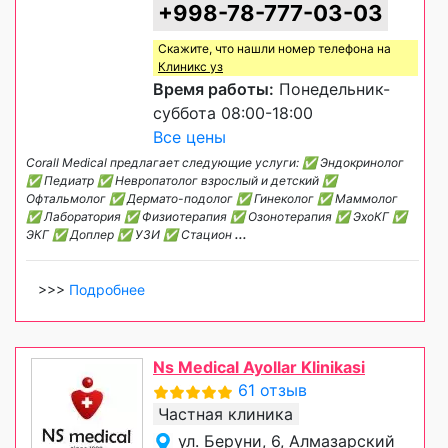
+998-78-777-03-03
Скажите, что нашли номер телефона на
Клиникс уз
Время работы:
Понедельник-
суббота 08:00-18:00
Все цены
Corall Medical предлагает следующие услуги: ✅ Эндокринолог
✅ Педиатр ✅ Невропатолог взрослый и детский ✅
Офтальмолог ✅ Дермато-подолог ✅ Гинеколог ✅ Маммолог
✅ Лаборатория ✅ Физиотерапия ✅ Озонотерапия ✅ ЭхоКГ ✅
ЭКГ ✅ Доплер ✅ УЗИ ✅ Стацион
...
>>>
Подробнее
Ns Medical Ayollar Klinikasi
61 отзыв
Частная клиника
ул. Беруни, 6, Алмазарский