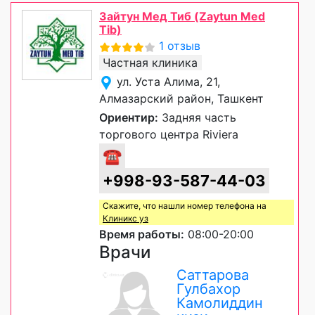
Зайтун Мед Тиб (Zaytun Med
Tib)
1 отзыв
Частная клиника
ул. Уста Алима, 21,
Алмазарский район, Ташкент
Ориентир:
Задняя часть
торгового центра Riviera
☎
+998-93-587-44-03
Скажите, что нашли номер телефона на
Клиникс уз
Время работы:
08:00-20:00
Врачи
Саттарова
Гулбахор
Камолиддин