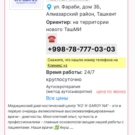
ул. Фараби, дом 3Б,
Алмазарский район, Ташкент
Ориентир:
на территории
нового ТашМИ
☎
+998-78-777-03-03
Скажите, что нашли номер телефона на
Клиникс уз
Время работы:
24/7
круглосуточно
Аутосеротерапия
(метод аутосыворотки)
цена по звонку
Все цены
Медицинский диагностический центр "KO`K-SAROY NA" - это в
первую очередь великолепные высококвалифицированные
врачи - диагносты. Многолетний опыт, чуткость и
профессионализм - главные основополагающие нашей работы с
пациентами. Наши врачи: ✅ Акуш
...