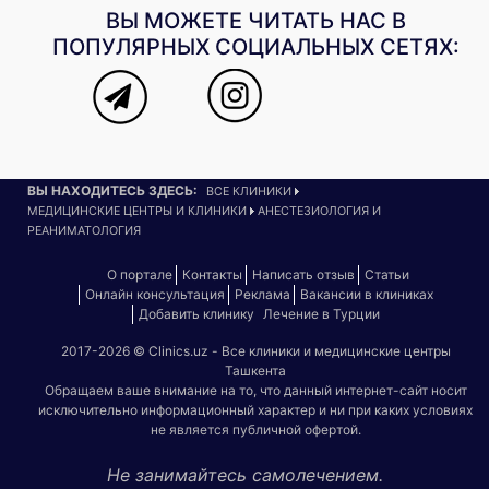
ВЫ МОЖЕТЕ ЧИТАТЬ НАС В
ПОПУЛЯРНЫХ СОЦИАЛЬНЫХ СЕТЯХ:
ВЫ НАХОДИТЕСЬ ЗДЕСЬ:
ВСЕ КЛИНИКИ
МЕДИЦИНСКИЕ ЦЕНТРЫ И КЛИНИКИ
АНЕСТЕЗИОЛОГИЯ И
РЕАНИМАТОЛОГИЯ
О портале
Контакты
Написать отзыв
Статьи
Онлайн консультация
Реклама
Вакансии в клиниках
Добавить клинику
Лечение в Турции
2017-2026 © Clinics.uz - Все клиники и медицинские центры
Ташкента
Обращаем ваше внимание на то, что данный интернет-сайт носит
исключительно информационный характер и ни при каких условиях
не является публичной офертой.
Не занимайтесь самолечением.