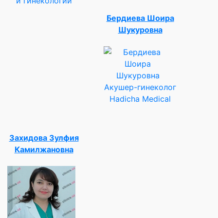
и гинекологии
Бердиева Шоира
Шукуровна
Акушер-гинеколог
Hadicha Medical
Захидова Зулфия
Камилжановна