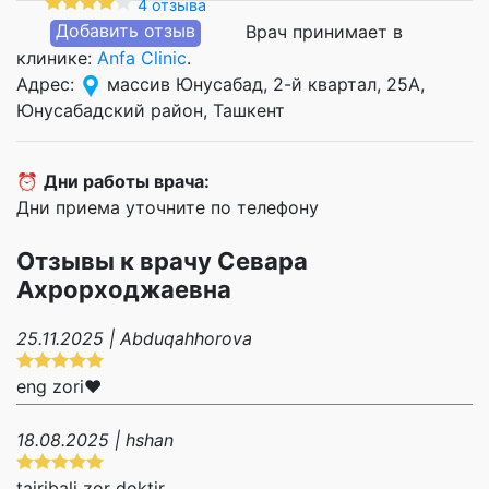
4 отзыва
Добавить отзыв
Врач принимает в
клинике:
Anfa Clinic
.
Адрес:
массив Юнусабад, 2-й квартал, 25А,
Юнусабадский район, Ташкент
⏰
Дни работы врача:
Дни приема уточните по телефону
Отзывы к врачу Севара
Ахрорходжаевна
25.11.2025 | Abduqahhorova
eng zori❤️
18.08.2025 | hshan
tajribali zor doktir