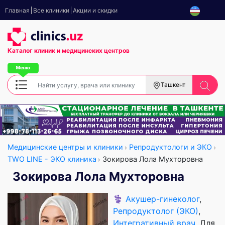
Главная
Все клиники
Акции и скидки
Каталог клиник
и медицинских центров
Ташкент
Медицинские центры и клиники
Репродуктологи и ЭКО
TWO LINE - ЭКО клиника
Зокирова Лола Мухторовна
Зокирова Лола Мухторовна
⚕️
Акушер-гинеколог
,
Репродуктолог (ЭКО)
,
Интегративный врач
, Для