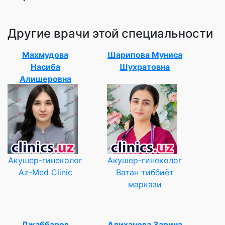
Другие врачи этой специальности
Махмудова
Шарипова Муниса
Насиба
Шухратовна
Алишеровна
Акушер-гинеколог
Акушер-гинеколог
Az-Med Clinic
Ватан тиббиёт
маркази
Джаббаров
Алиханова Зарина