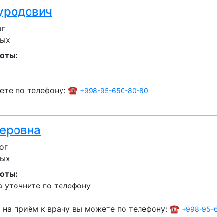
уродович
ог
лых
оты:
ете по телефону: ☎️
+998-95-650-80-80
еровна
ог
лых
оты:
 уточните по телефону
 на приём к врачу вы можете по телефону: ☎️
+998-95-