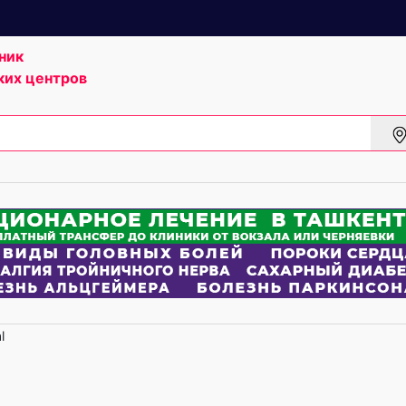
ник
ких центров
l