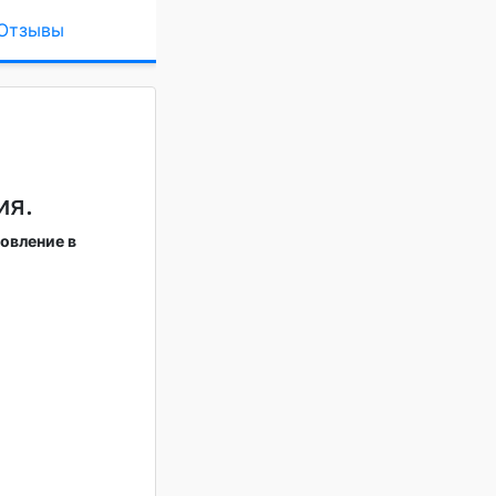
Отзывы
ия.
новление в