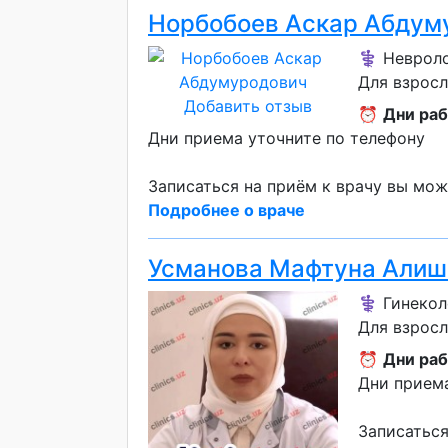
Норбобоев Аскар Абдум
⚕️ Неврол
Для взрос
Добавить отзыв
⏰
Дни раб
Дни приема уточните по телефону
Записаться на приём к врачу вы мож
Подробнее о враче
Усманова Мафтуна Алиш
⚕️ Гинекол
Для взрос
⏰
Дни раб
Дни приема
Записаться