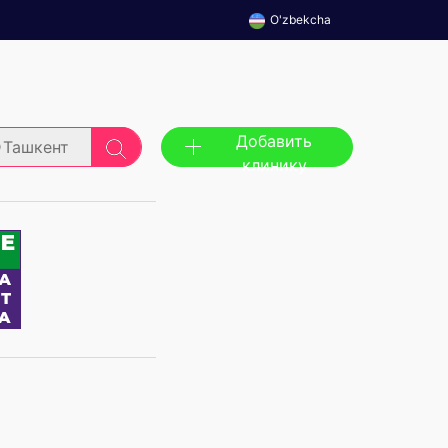
O'zbekcha
Добавить
Ташкент
клинику