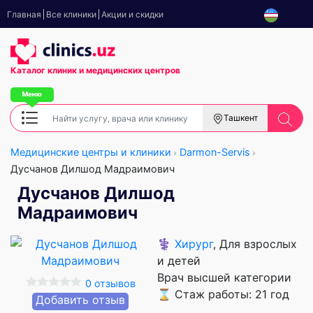
Главная
Все клиники
Акции и скидки
Каталог клиник
и медицинских центров
Ташкент
Медицинские центры и клиники
Darmon-Servis
Дусчанов Дилшод Мадраимович
Дусчанов Дилшод
Мадраимович
⚕️
Хирург
, Для взрослых
и детей
Врач высшей категории
0 отзывов
⌛ Стаж работы: 21 год
Добавить отзыв