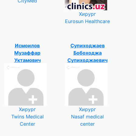
CityMed
Хирург
Eurosun Healthcare
Исмоилов
Супиходжаев
Музаффар
Бобоходжа
Уктамович
Супиходжаевич
Хирург
Хирург
Twins Medical
Nasaf medical
Center
center