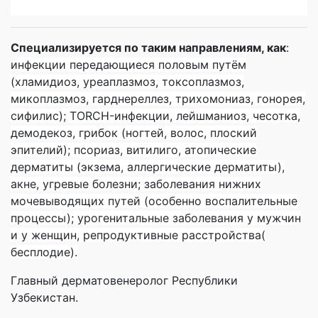
Специализируется по таким направлениям, как
:
и
нфекции передающиеся половым путём
(хламидиоз, уреаплазмоз, токсоплазмоз,
микоплазмоз, гарднереллез, трихомониаз, гонорея,
сифилис); TORCH-инфекции, лейшманиоз, чесотка,
демодекоз, грибок (ногтей, волос, плоский
эпителий); псориаз, витилиго, атопические
дерматиты (экзема, аллергические дерматиты),
акне, угревые болезни; заболевания нижних
мочевыводящих путей (особенно воспалительные
процессы); урогенитальные заболевания у мужчин
и у женщин, репродуктивные расстройства(
бесплодие).
Главный дерматовенеролог Республики
Узбекистан.