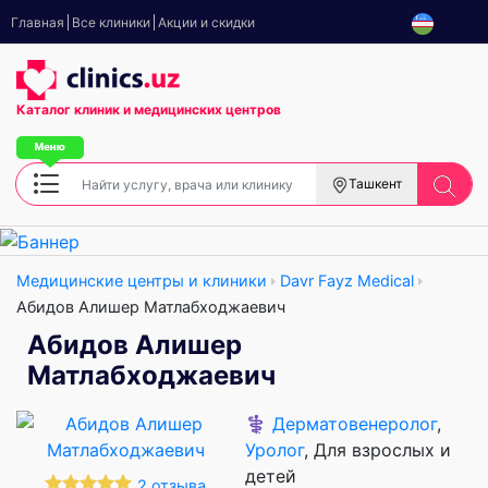
Главная
Все клиники
Акции и скидки
Каталог клиник
и медицинских центров
Ташкент
Медицинские центры и клиники
Davr Fayz Medical
Абидов Алишер Матлабходжаевич
Абидов Алишер
Матлабходжаевич
⚕️
Дерматовенеролог
,
Уролог
, Для взрослых и
детей
2 отзыва