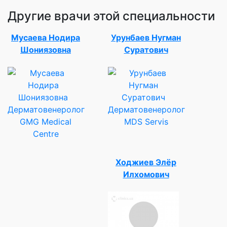
Другие врачи этой специальности
Мусаева Нодира
Урунбаев Нугман
Шониязовна
Суратович
Дерматовенеролог
Дерматовенеролог
GMG Medical
MDS Servis
Centre
Ходжиев Элёр
Илхомович